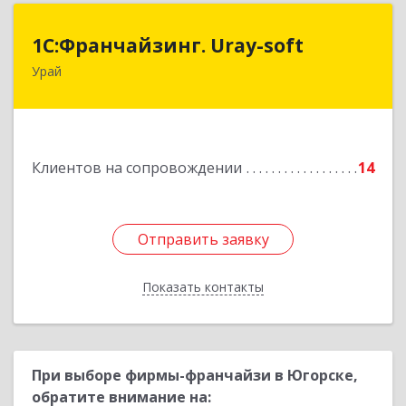
1С:Франчайзинг. Uray-soft
1С:Франчайзинг. Uray-soft
Урай
628284, Ханты-Мансийский Автономный округ
- Югра АО, Урай г, 2-й мкр, дом № 89а, кв.2
Подробнее
Клиентов на сопровождении
14
Отправить заявку
Отправить заявку
Показать контакты
Назад
При выборе фирмы-франчайзи в Югорске,
обратите внимание на: