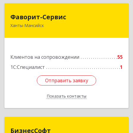
Фаворит-Сервис
Фаворит-Сервис
Ханты-Мансийск
628011, Ханты-Мансийский Автономный округ
- Югра АО, Ханты-Мансийск г, Гагарина ул, дом
№ 118/1, кв.2
Подробнее
Клиентов на сопровождении
55
1С:Специалист
1
Отправить заявку
Отправить заявку
Показать контакты
Назад
БизнесСофт
БизнесСофт