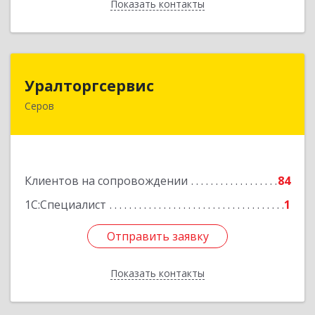
Показать контакты
Назад
Уралторгсервис
Уралторгсервис
Серов
624980, Свердловская обл, Серов г, Кирова ул,
дом № 2
Подробнее
Клиентов на сопровождении
84
1С:Специалист
1
Отправить заявку
Отправить заявку
Показать контакты
Назад