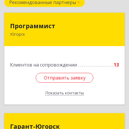
Рекомендованные партнеры
Программист
Программист
Югорск
628264, Ханты-Мансийский Автономный округ
- Югра АО, Югорск г, микрорайон Югорск-2,
дом № 1, кв.27
Подробнее
Клиентов на сопровождении
13
Отправить заявку
Отправить заявку
Показать контакты
Назад
Гарант-Югорск
Гарант-Югорск