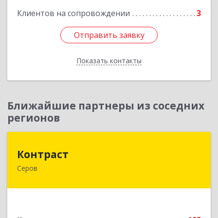
Клиентов на сопровождении
3
Отправить заявку
Отправить заявку
Показать контакты
Назад
Ближайшие партнеры из соседних
регионов
Контраст
Контраст
Серов
624993, Свердловская обл, Серов г, Ленина ул,
дом № 187
Подробнее