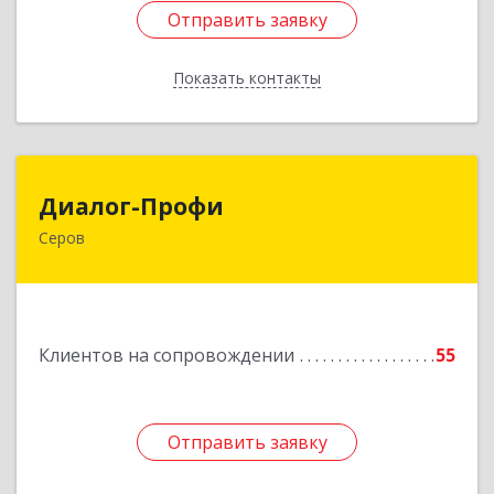
Отправить заявку
Отправить заявку
Показать контакты
Назад
Диалог-Профи
Диалог-Профи
Серов
624980, Свердловская обл, Серов г, Короленко
ул, дом № 7/29, кв.2
Подробнее
Клиентов на сопровождении
55
Отправить заявку
Отправить заявку