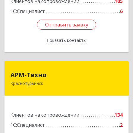
Клиентов на сопровождении
105
1С:Специалист
6
Отправить заявку
Отправить заявку
Показать контакты
Назад
АРМ-Техно
АРМ-Техно
Краснотурьинск
624447, Свердловская обл, Краснотурьинск г,
Чкалова ул, дом № 4, оф.119
Подробнее
Клиентов на сопровождении
134
1С:Специалист
2