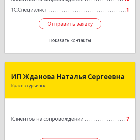
Подробнее
1С:Специалист
1
Отправить заявку
Отправить заявку
Показать контакты
Назад
ИП Жданова Наталья Сергеевна
ИП Жданова Наталья Сергеевна
Краснотурьинск
Подробнее
Клиентов на сопровождении
7