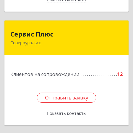
Сервис Плюс
Сервис Плюс
Североуральск
624480, Свердловская обл, Североуральск г,
Ленина ул, дом № 10, кв.оф.1
Подробнее
Клиентов на сопровождении
12
Отправить заявку
Отправить заявку
Показать контакты
Назад