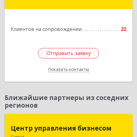
- Югра АО, Ханты-Мансийск г, Ленина ул, дом
№ 52
Подробнее
Клиентов на сопровождении
22
Отправить заявку
Отправить заявку
Показать контакты
Назад
Ближайшие партнеры из соседних
регионов
Центр управления бизнесом
Центр управления бизнесом
Сургут