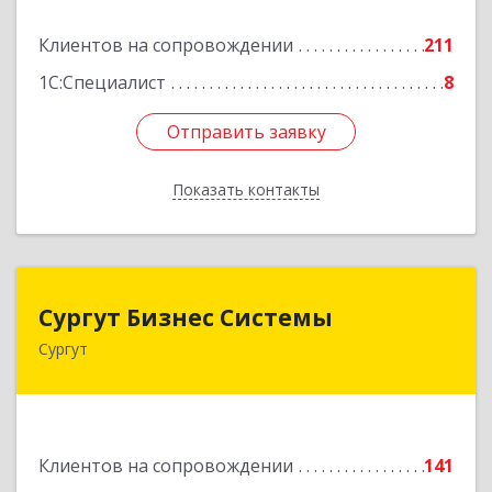
Подробнее
Клиентов на сопровождении
211
1С:Специалист
8
Отправить заявку
Отправить заявку
Показать контакты
Назад
Сургут Бизнес Системы
Сургут Бизнес Системы
Сургут
628406, Ханты-Мансийский Автономный округ
- Югра АО, Сургут г, 30 лет Победы ул, дом №
44, корпус А, оф.304
Подробнее
Клиентов на сопровождении
141