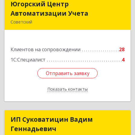
Югорский Центр
Югорский Центр
Автоматизации Учета
Автоматизации Учета
Советский
628242, Ханты-Мансийский Автономный округ
- Югра АО, Советский р-н, Советский г, Ленина
ул, дом № 18, оф.9
Клиентов на сопровождении
28
Подробнее
1С:Специалист
4
Отправить заявку
Отправить заявку
Показать контакты
Назад
ИП Суковатицин Вадим
ИП Суковатицин Вадим
Геннадьевич
Геннадьевич