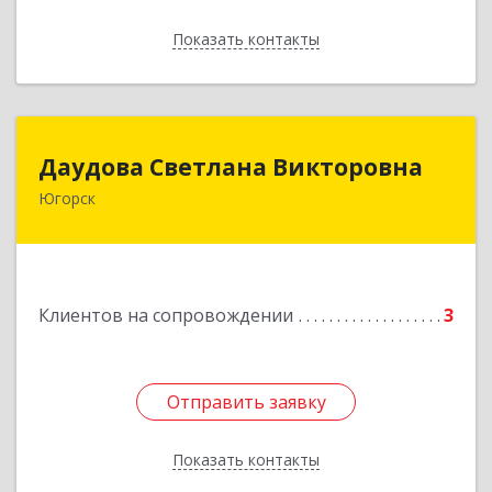
Показать контакты
Назад
Даудова Светлана Викторовна
Даудова Светлана Викторовна
Югорск
Подробнее
Клиентов на сопровождении
3
Отправить заявку
Отправить заявку
Показать контакты
Назад