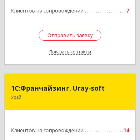
Подробнее
Клиентов на сопровождении
7
Отправить заявку
Отправить заявку
Показать контакты
Назад
1С:Франчайзинг. Uray-soft
1С:Франчайзинг. Uray-soft
Урай
628284, Ханты-Мансийский Автономный округ
- Югра АО, Урай г, 2-й мкр, дом № 89а, кв.2
Подробнее
Клиентов на сопровождении
14