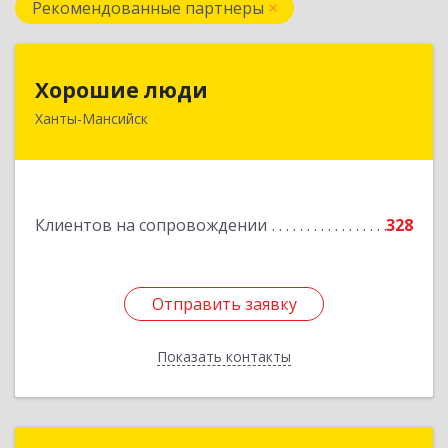
Рекомендованные партнеры
Хорошие люди
Хорошие люди
Ханты-Мансийск
628007, Ханты-Мансийский Автономный округ
- Югра АО, Ханты-Мансийск г, Светлая ул, дом
№ 40
Подробнее
Клиентов на сопровождении
328
Отправить заявку
Отправить заявку
Показать контакты
Назад