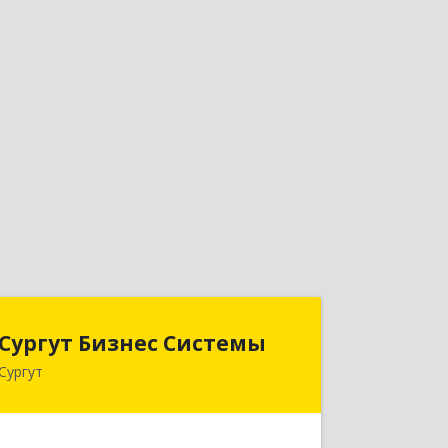
Сургут Бизнес Системы
Сургут Бизнес Системы
Сургут
628406, Ханты-Мансийский
Автономный округ - Югра АО, Сургут
г, 30 лет Победы ул, дом № 44, корпус
А, оф.304