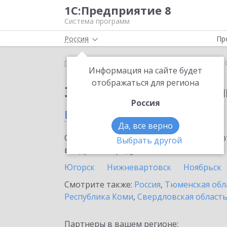
1С:Предприятие 8
Система программ
Россия
Пр
Главная
Сервисы ИТС
1С:Облачный архив
1
Информация на сайте будет
отображаться для региона
Заказать 1С:Облачны
Россия
в Пыть-Яхе
Да, все верно
Ознакомьтесь с информационными карт
Выбрать другой
внедрение продукта.
Югорск
Нижневартовск
Ноябрьск
Смотрите также:
Россия
,
Тюменская обл
Республика Коми
,
Свердловская област
Партнеры в вашем регионе: