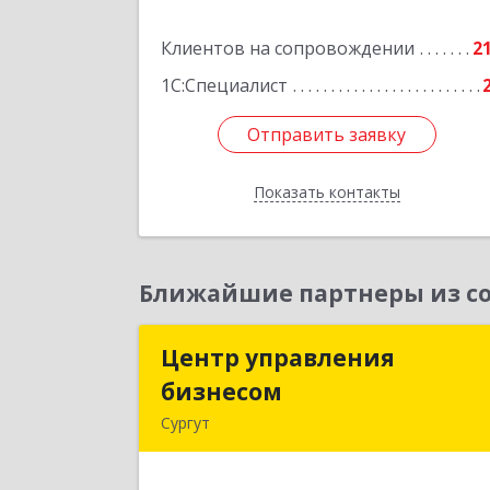
кв.5
Клиентов на сопровождении
2
Подробне
1С:Специалист
Отправить заявку
Отправить заявку
Показать контакты
Назад
Ближайшие партнеры из со
Центр управления
Центр управлени
бизнесом
бизнесо
Сургут
628403, Ханты-Мансийски
Автономный округ - Югра АО, Сургу