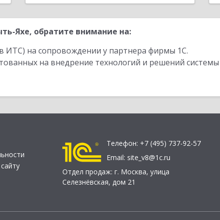
ть-Яхе, обратите внимание на:
в ИТС) на сопровождении у партнера фирмы 1С.
стованных на внедрение технологий и решений системы
Телефон:
+7 (495) 737-92-57
льности
Email:
site_v8@1c.ru
 сайту
Отдел продаж:
г. Москва
,
улица
Селезнёвская, дом 21