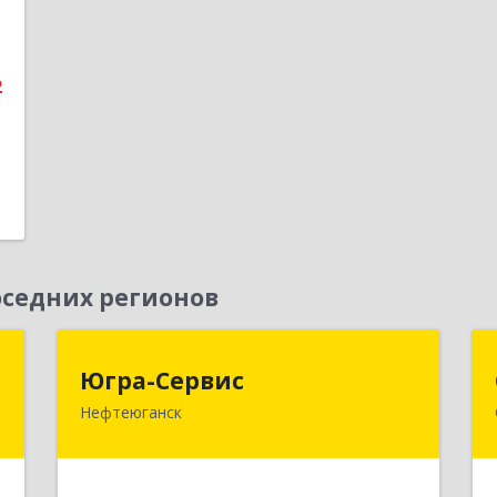
2
1
е
2
седних регионов
я
Югра-Сервис
Югра-Сервис
м
Нефтеюганск
628303, Ханты-Мансийский
Автономный округ - Югра АО,
й
Нефтеюганск г, 6-й мкр, дом № 3,
т
кв.175