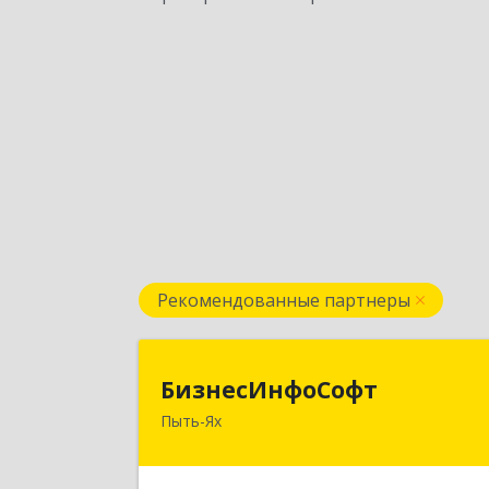
Рекомендованные партнеры
БизнесИнфоСоф
БизнесИнфоСофт
Пыть-Ях
628380, Ханты-Мансийски
Автономный округ - Югра АО, Пыть
Ях г, 2 Нефтяников мкр, дом № 11