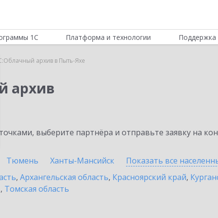
ограммы 1С
Платформа и технологии
Поддержка 
С:Облачный архив в Пыть-Яхе
й архив
очками, выберите партнёра и отправьте заявку на ко
Тюмень
Ханты-Мансийск
Показать все населен
асть
,
Архангельская область
,
Красноярский край
,
Курган
ь
,
Томская область