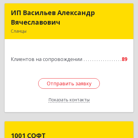
ИП Васильев Александр
ИП Васильев Александр
Вячеславович
Вячеславович
Сланцы
Ленинградская обл, Сланцы г, Спортивная ул,
дом № 2
Клиентов на сопровождении
89
Подробнее
Отправить заявку
Отправить заявку
Показать контакты
Назад
1001 СОФТ
1001 СОФТ