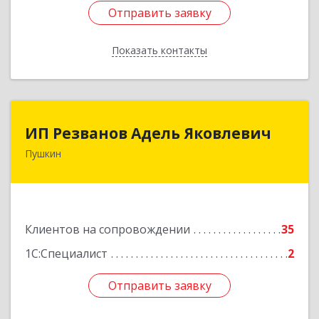
Отправить заявку
Отправить заявку
Показать контакты
Назад
ИП Резванов Адель Яковлевич
ИП Резванов Адель Яковлевич
Пушкин
196602, Санкт-Петербург г, Пушкин г, Красной
Звезды ул, дом № 17/9, литера А, кв.2
Подробнее
Клиентов на сопровождении
35
1С:Специалист
2
Отправить заявку
Отправить заявку