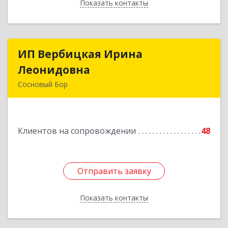
Показать контакты
Назад
ИП Вербицкая Ирина
ИП Вербицкая Ирина
Леонидовна
Леонидовна
Сосновый Бор
189540, Сосновый Бор г, Героев пр-кт, дом №
55
Клиентов на сопровождении
48
Подробнее
Отправить заявку
Отправить заявку
Показать контакты
Назад