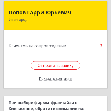
Попов Гарри Юрьевич
Попов Гарри Юрьевич
Ивангород
Подробнее
Клиентов на сопровождении
3
Отправить заявку
Отправить заявку
Показать контакты
Назад
При выборе фирмы-франчайзи в
Кингисеппе, обратите внимание на: