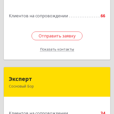
Подробнее
Клиентов на сопровождении
66
Отправить заявку
Отправить заявку
Показать контакты
Назад
Эксперт
Эксперт
Сосновый Бор
188544, Ленинградская обл, Сосновый Бор г, 50
лет Октября ул, дом № 1
Подробнее
Клиентов на сопровождении
34