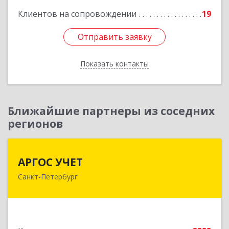
Клиентов на сопровождении
19
Отправить заявку
Отправить заявку
Показать контакты
Назад
Ближайшие партнеры из соседних
регионов
АРГОС УЧЕТ
АРГОС УЧЕТ
Санкт-Петербург
196191, Санкт-Петербург г, Конституции пл,
дом № 7, оф.416
Подробнее