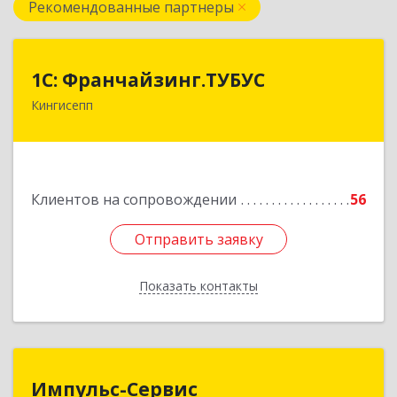
Рекомендованные партнеры
1С: Франчайзинг.ТУБУС
1С: Франчайзинг.ТУБУС
Кингисепп
Подробнее
Клиентов на сопровождении
56
Отправить заявку
Отправить заявку
Показать контакты
Назад
Импульс-Сервис
Импульс-Сервис