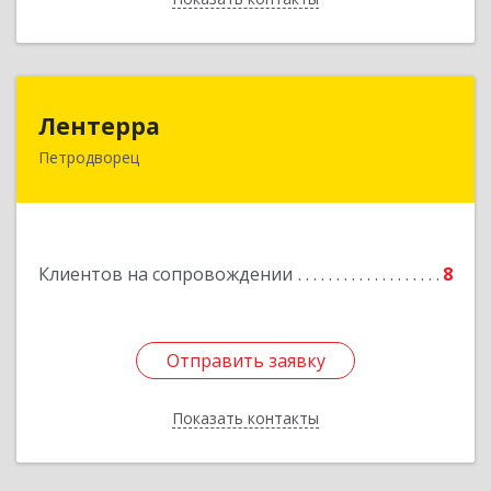
Лентерра
Лентерра
Петродворец
198517, Санкт-Петербург, Петергоф г,
Ропшинское шоссе, дом № 3, корпус 2, кв.99
Подробнее
Клиентов на сопровождении
8
Отправить заявку
Отправить заявку
Показать контакты
Назад