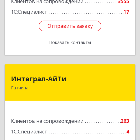
Клиентов на сопровождении
3555
1С:Специалист
17
Отправить заявку
Отправить заявку
Показать контакты
Назад
Интеграл-АйТи
Интеграл-АйТи
Гатчина
188300, Ленинградская обл, Гатчинский р-н,
Гатчина г, 25 Октября пр-кт, дом № 42, литера
А, оф.412
Подробнее
Клиентов на сопровождении
263
1С:Специалист
4