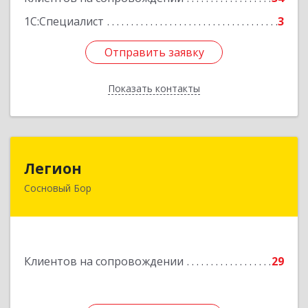
1С:Специалист
3
Отправить заявку
Отправить заявку
Показать контакты
Назад
Легион
Легион
Сосновый Бор
188544, Ленинградская обл, Сосновый Бор г,
Парковая ул, дом № 9
Подробнее
Клиентов на сопровождении
29