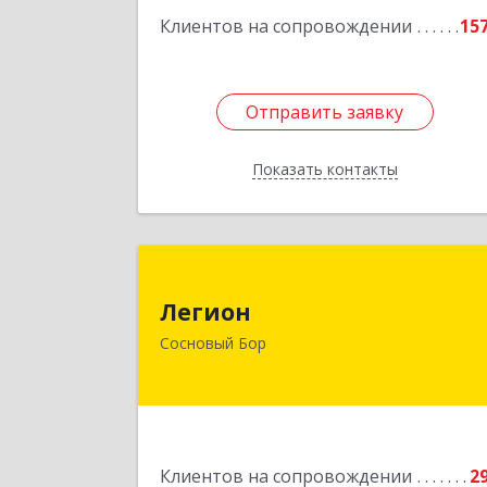
Клиентов на сопровождении
15
Отправить заявку
Отправить заявку
Показать контакты
Назад
Легио
Легион
188544, Ленинградская обл, Сосновы
Сосновый Бор
Бор г, Парковая ул, дом № 
Подробне
Клиентов на сопровождении
2