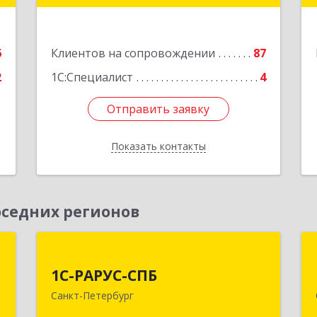
"ВЫБОРГ", пом. 19
е
Подробнее
6
Клиентов на сопровождении
87
2
1С:Специалист
4
Отправить заявку
Отправить заявку
Показать контакты
Назад
седних регионов
-
1С-РАРУС-СПБ
й
й
1С-РАРУС-СПБ
197022, Санкт-Петербург г, вн.тер.г.
с
Санкт-Петербург
муниципальный округ Аптекарский