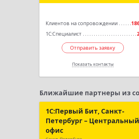
Подробне
Клиентов на сопровождении
18
1С:Специалист
Отправить заявку
Отправить заявку
Показать контакты
Назад
Ближайшие партнеры из со
1С:Первый Бит, Санкт-
1С:Первый Бит, Санкт
Петербург – Центральны
Петербург – Центральны
офис
офи