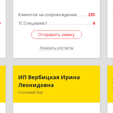
5
Подробнее
е
1
Клиентов на сопровождении
235
0
1С:Специалист
4
Отправить заявку
Отправить заявку
Показать контакты
Назад
и
ИП Вербицкая Ирина
ИП Вербицкая Ирина
Леонидовна
Леонидовна
,
,
Сосновый Бор
189540, Сосновый Бор г, Героев пр-кт,
1
дом № 55
е
Подробнее