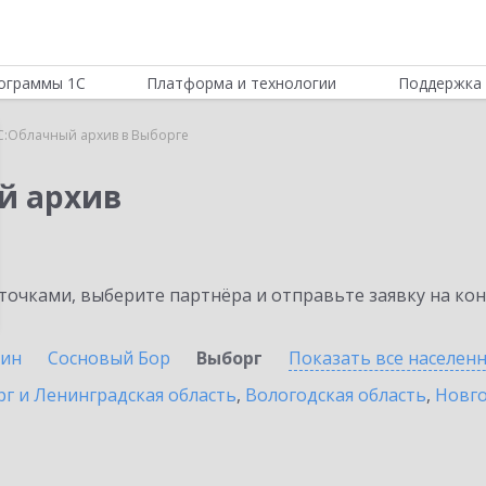
ограммы 1С
Платформа и технологии
Поддержка 
С:Облачный архив в Выборге
й архив
очками, выберите партнёра и отправьте заявку на ко
ин
Сосновый Бор
Выборг
Показать все населен
г и Ленинградская область
,
Вологодская область
,
Новго