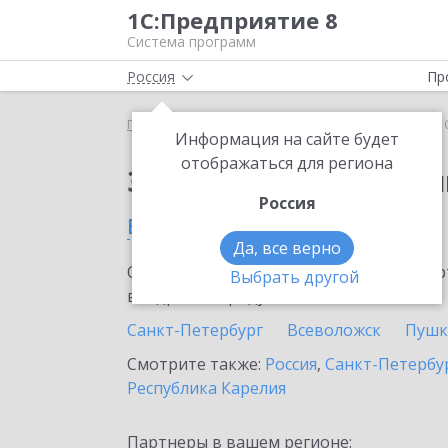
1С:Предприятие 8
Система программ
Россия
Пр
Главная
Сервисы ИТС
1С:Облачный архив
1
Информация на сайте будет
отображаться для региона
Заказать 1С:Облачны
Россия
в Выборге
Да, все верно
Ознакомьтесь с информационными карт
Выбрать другой
внедрение продукта.
Санкт-Петербург
Всеволожск
Пушк
Смотрите также:
Россия
,
Санкт-Петербур
Республика Карелия
Партнеры в вашем регионе: