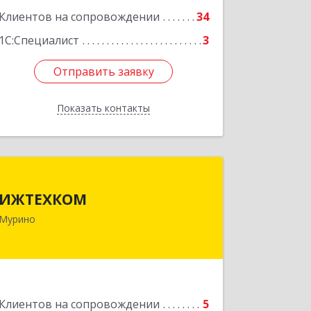
Клиентов на сопровождении
34
1С:Специалист
3
Отправить заявку
Отправить заявку
Показать контакты
Назад
ИЖТЕХКОМ
ИЖТЕХКОМ
188677, Ленинградская обл,
Мурино
Всеволожский р-н, Мурино г,
Воронцовский б-р, дом № 17, кв.339
Подробнее
Клиентов на сопровождении
5