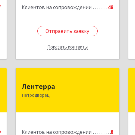
7
Клиентов на сопровождении
48
Отправить заявку
Отправить заявку
Показать контакты
Назад
н
Лентерра
Лентерра
й
198517, Санкт-Петербург, Петергоф г,
Петродворец
9
Ропшинское шоссе, дом № 3, корпус 2,
кв.99
е
Подробнее
9
Клиентов на сопровождении
8