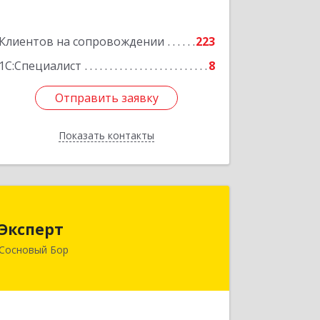
Клиентов на сопровождении
223
1С:Специалист
8
Отправить заявку
Отправить заявку
Показать контакты
Назад
Эксперт
Эксперт
188544, Ленинградская обл, Сосновый
Сосновый Бор
Бор г, 50 лет Октября ул, дом № 1
Подробнее