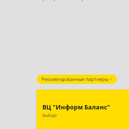
Рекомендованные партнеры
ВЦ "Информ Баланс
ВЦ "Информ Баланс"
188800, Ленинградская обл
Выборг
Выборгский р-н, Выборг г, Каменны
пер, дом № 2