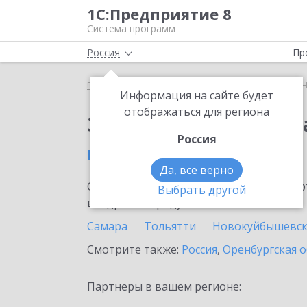
1С:Предприятие 8
Система программ
Россия
Пр
Главная
Сервисы ИТС
1С:Номенклатура
1С:
Информация на сайте будет
отображаться для региона
Заказать 1С:Номенкл
Россия
в Самарской области
Да, все верно
Ознакомьтесь с информационными карт
Выбрать другой
внедрение продукта.
Самара
Тольятти
Новокуйбышевс
Смотрите также:
Россия
,
Оренбургская о
Партнеры в вашем регионе: