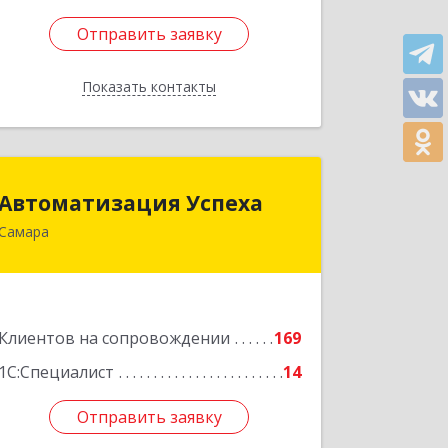
Отправить заявку
Отправить заявку
Показать контакты
Назад
Автоматизация Успеха
Автоматизация Успеха
Самара
443011, Самарская обл, Самара г, 22
Партсъезда ул, дом № 207, оф.14
Подробнее
Клиентов на сопровождении
169
1С:Специалист
14
Отправить заявку
Отправить заявку