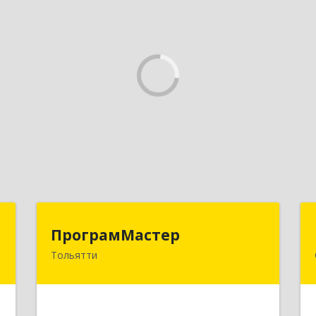
а
ПрограмМастер
ПрограмМастер
Тольятти
,
445004, Самарская обл, Тольятти г,
5
Автозаводское ш, дом № 51
е
Подробнее