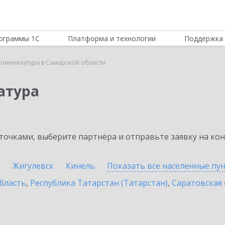
ограммы 1С
Платформа и технологии
Поддержка 
Номенклатура в Самарской области
атура
очками, выберите партнёра и отправьте заявку на ко
к
Жигулевск
Кинель
Показать все населенные
пу
бласть
,
Республика Татарстан (Татарстан)
,
Саратовская 