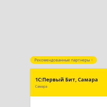
Рекомендованные партнеры
1С:Первый Бит, Самар
1С:Первый Бит, Самара
Самара
443013, Самарская обл, Самара г
Дачная ул, дом № 24, пом.2/2
Подробне