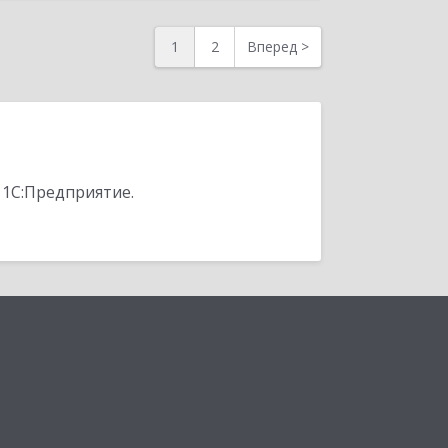
1
2
Вперед
>
 1С:Предприятие.