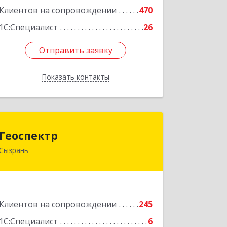
Клиентов на сопровождении
470
1С:Специалист
26
Отправить заявку
Отправить заявку
Показать контакты
Назад
Геоспектр
Геоспектр
Сызрань
446001, Самарская обл, Сызрань г,
Кирова ул, дом № 46
Подробнее
Клиентов на сопровождении
245
1С:Специалист
6