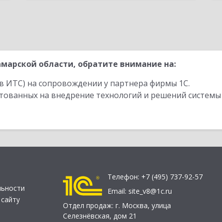
марской области, обратите внимание на:
в ИТС) на сопровождении у партнера фирмы 1С.
стованных на внедрение технологий и решений системы
Телефон:
+7 (495) 737-92-57
льности
Email:
site_v8@1c.ru
 сайту
Отдел продаж:
г. Москва
,
улица
Селезнёвская, дом 21