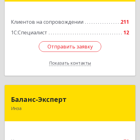
Подробнее
Клиентов на сопровождении
211
1С:Специалист
12
Отправить заявку
Отправить заявку
Показать контакты
Назад
Баланс-Эксперт
Баланс-Эксперт
Инза
433030, Ульяновская обл, Инзенский р-н, Инза
г, Красных Бойцов ул, дом № 18, кв.4
Подробнее