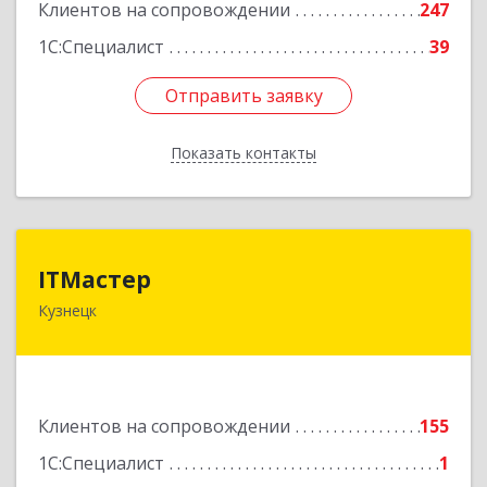
Клиентов на сопровождении
247
1С:Специалист
39
Отправить заявку
Отправить заявку
Показать контакты
Назад
ITМастер
ITМастер
Кузнецк
442537, Пензенская обл, Кузнецк г, Белинского
ул, дом № 82, ДЦ"Сфера", оф.15
Подробнее
Клиентов на сопровождении
155
1С:Специалист
1