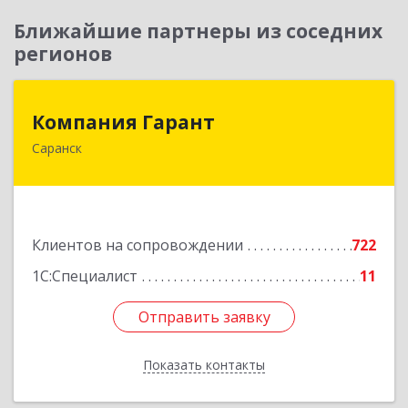
Ближайшие партнеры из соседних
регионов
Компания Гарант
Компания Гарант
Саранск
430005, Мордовия Респ, Саранск г,
Большевистская ул, дом № 60, этаж 4 оф.7
Подробнее
Клиентов на сопровождении
722
1С:Специалист
11
Отправить заявку
Отправить заявку
Показать контакты
Назад