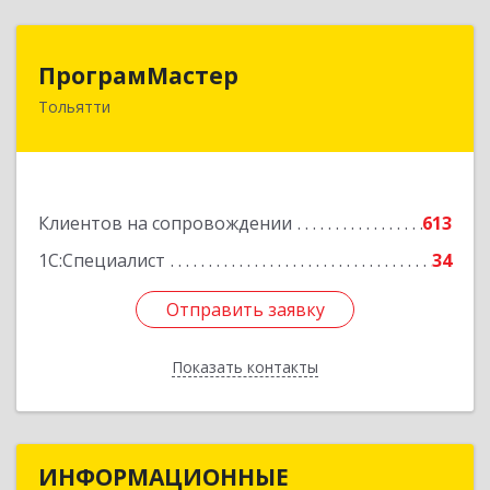
ПрограмМастер
ПрограмМастер
Тольятти
445004, Самарская обл, Тольятти г,
Автозаводское ш, дом № 51
Подробнее
Клиентов на сопровождении
613
1С:Специалист
34
Отправить заявку
Отправить заявку
Показать контакты
Назад
ИНФОРМАЦИОННЫЕ
ИНФОРМАЦИОННЫЕ