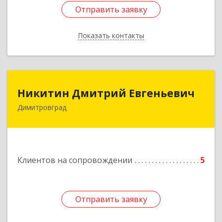
Отправить заявку
Отправить заявку
Показать контакты
Назад
Никитин Дмитрий Евгеньевич
Никитин Дмитрий Евгеньевич
Димитровград
433513, Ульяновская
область,г.Димитровград,ул.Победы, д.9, кв.52
Подробнее
Клиентов на сопровождении
5
Отправить заявку
Отправить заявку