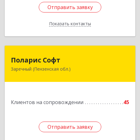
Отправить заявку
Отправить заявку
Показать контакты
Назад
Поларис Софт
Поларис Софт
Заречный (Пензенская обл.)
442960, Пензенская обл, Заречный г,
В.В.Демакова проезд, дом № 5, кв.303
Подробнее
Клиентов на сопровождении
45
Отправить заявку
Отправить заявку