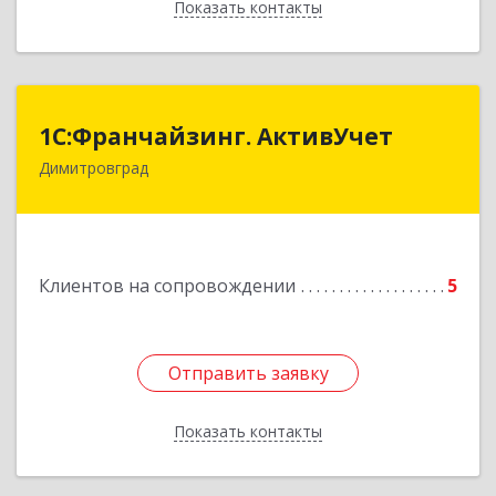
Показать контакты
Назад
1С:Франчайзинг. АктивУчет
1С:Франчайзинг. АктивУчет
Димитровград
433505, Ульяновская обл., г. Димитровград, ул.
Западная, д. 34 - 14
Подробнее
Клиентов на сопровождении
5
Отправить заявку
Отправить заявку
Показать контакты
Назад