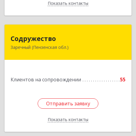
Показать контакты
Назад
Содружество
Содружество
Заречный (Пензенская обл.)
442962, Пензенская обл, Заречный г,
Промышленная ул, дом № 25
Подробнее
Клиентов на сопровождении
55
Отправить заявку
Отправить заявку
Показать контакты
Назад