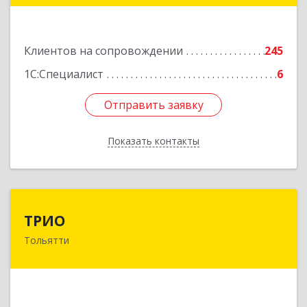
Подробнее
Клиентов на сопровождении
245
1С:Специалист
6
Отправить заявку
Отправить заявку
Показать контакты
Назад
ТРИО
ТРИО
Тольятти
445004, Самарская обл, Тольятти г,
Автозаводское ш, дом № 21, оф.200
Подробнее