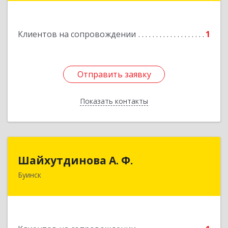
Подробнее
Клиентов на сопровождении
1
Отправить заявку
Отправить заявку
Показать контакты
Назад
Шайхутдинова А. Ф.
Шайхутдинова А. Ф.
Буинск
РТ, г.Буинск, ул.Р.Люксембург, д.144Б
Подробнее