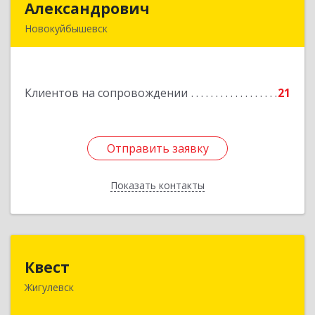
Александрович
Александрович
Новокуйбышевск
446200, Самарская обл, Новокуйбышевск г,
Гагарина 11
Клиентов на сопровождении
21
Подробнее
Отправить заявку
Отправить заявку
Показать контакты
Назад
Квест
Квест
Жигулевск
445350, Самарская обл., Жигулевск, ул.Пушкина,
21, офис 4