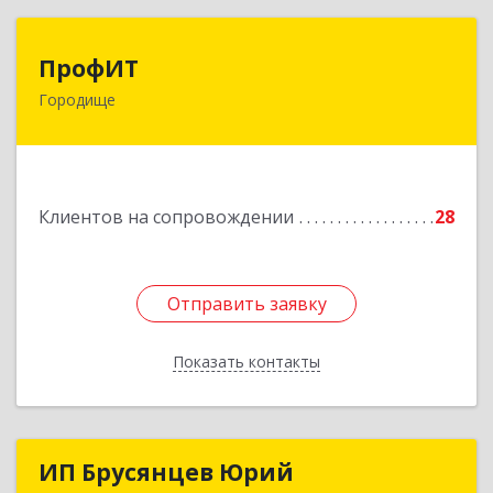
ПрофИТ
ПрофИТ
Городище
442310, Пензенская обл, Городищенский р-н,
Городище г, Комсомольская ул, дом № 29, оф.20
Подробнее
Клиентов на сопровождении
28
Отправить заявку
Отправить заявку
Показать контакты
Назад
ИП Брусянцев Юрий
ИП Брусянцев Юрий