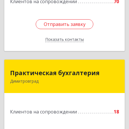
Клиентов на сопровождении
70
Отправить заявку
Отправить заявку
Показать контакты
Назад
Практическая бухгалтерия
Практическая бухгалтерия
Димитровград
433502, Ульяновская область, г.о. город
Димитровград, г Димитровград, ш
Мулловское, стр. 7/5, офис 5
Подробнее
Клиентов на сопровождении
18