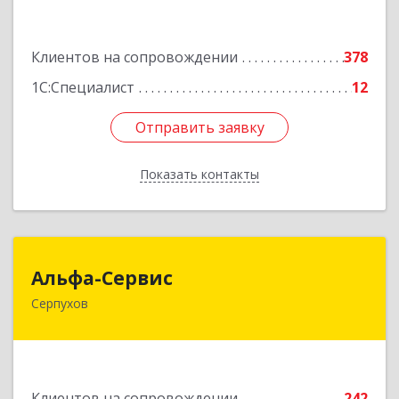
Подробнее
Клиентов на сопровождении
378
1С:Специалист
12
Отправить заявку
Отправить заявку
Показать контакты
Назад
Альфа-Сервис
Альфа-Сервис
Серпухов
142200, Московская обл, Серпухов г,
Красноармейская ул, дом № 35/60
Подробнее
Клиентов на сопровождении
242