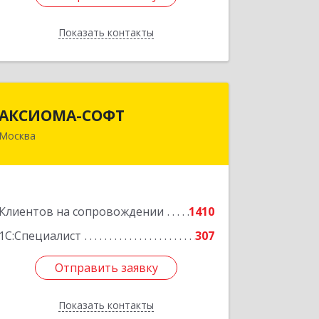
Показать контакты
Назад
АКСИОМА-СОФТ
АКСИОМА-СОФТ
Москва
105066, Москва г, вн.тер.г.
муниципальный округ Басманный,
Нижняя Красносельская ул, дом № 35,
строение 64, пом.12/7
Клиентов на сопровождении
1410
Подробнее
1С:Специалист
307
Отправить заявку
Отправить заявку
Показать контакты
Назад