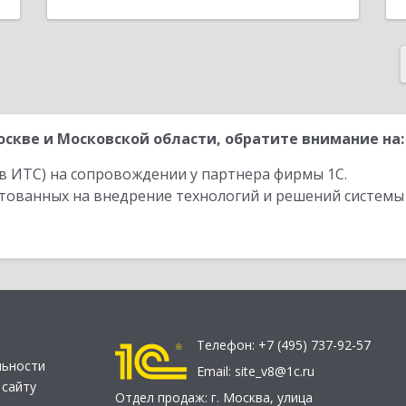
скве и Московской области, обратите внимание на:
в ИТС) на сопровождении у партнера фирмы 1С.
стованных на внедрение технологий и решений системы
Телефон:
+7 (495) 737-92-57
льности
Email:
site_v8@1c.ru
 сайту
Отдел продаж:
г. Москва
,
улица