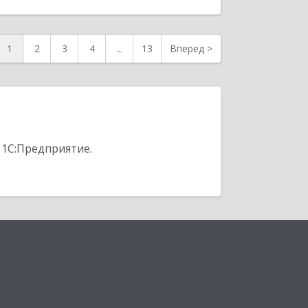
1
2
3
4
...
13
Вперед
>
 1С:Предприятие.