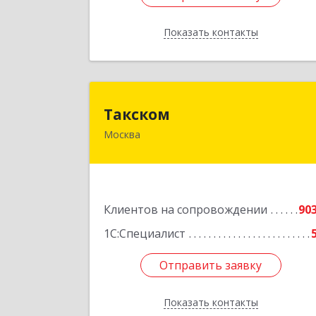
Показать контакты
Назад
Такско
Такском
Москва
119034, Москва г, Барыковский пер
дом № 4,стр.
Подробне
Клиентов на сопровождении
90
1С:Специалист
Отправить заявку
Отправить заявку
Показать контакты
Назад