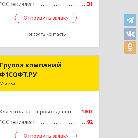
1С:Специалист
31
Отправить заявку
Отправить заявку
Показать контакты
Назад
Группа компаний
Группа компаний
Ф1СОФТ.РУ
Ф1СОФТ.РУ
Москва
101000, Москва г, Лубянский проезд,
дом № 27/1с1
Клиентов на сопровождении
1803
Подробнее
1С:Специалист
92
Отправить заявку
Отправить заявку