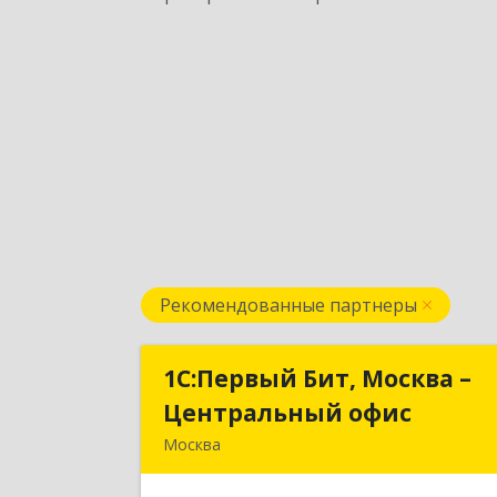
Рекомендованные партнеры
1С:Первый Бит, Москва –
1С:Первый Бит, Москва 
Центральный офис
Центральный офи
Москва
г. Москва, ул. Воронцовская, д. 35Б
корп 