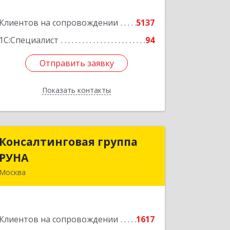
Клиентов на сопровождении
5137
Подробнее
1С:Специалист
94
Отправить заявку
Отправить заявку
Показать контакты
Назад
Консалтинговая группа
Консалтинговая группа
РУНА
РУНА
Москва
117218, Москва г, Кржижановского ул,
дом № 29, корпус 1
Клиентов на сопровождении
1617
Подробнее