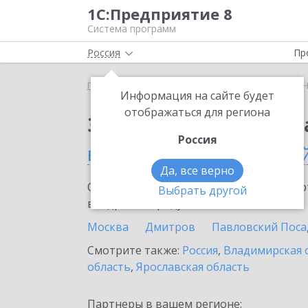
1С:Предприятие 8
Система программ
Россия
Пр
Главная
Сервисы ИТС
1С:Номенклатура
1С:
Информация на сайте будет
отображаться для региона
Заказать 1С:Номенкл
Россия
в Москве и Московско
Да, все верно
Ознакомьтесь с информационными карт
Выбрать другой
внедрение продукта.
Москва
Дмитров
Павловский Поса
Смотрите также:
Россия
,
Владимирская 
область
,
Ярославская область
Партнеры в вашем регионе: