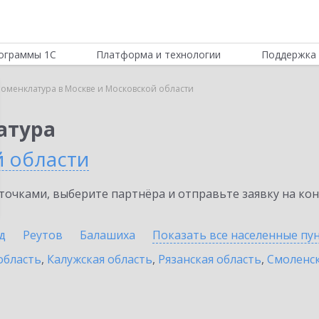
ограммы 1С
Платформа и технологии
Поддержка 
Номенклатура в Москве и Московской области
атура
й области
очками, выберите партнёра и отправьте заявку на ко
д
Реутов
Балашиха
Показать все населенные
пу
область
,
Калужская область
,
Рязанская область
,
Смоленск