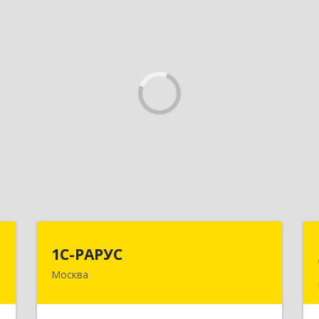
–
1С-РАРУС
1С-РАРУС
с
Москва
127434, Москва г, Дмитровское ш,
дом № 9Б
,
2