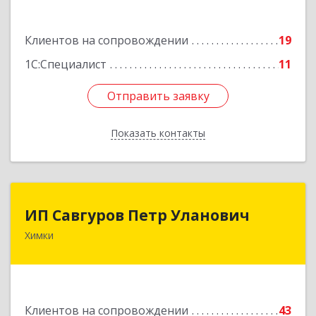
Подробнее
Клиентов на сопровождении
19
1С:Специалист
11
Отправить заявку
Отправить заявку
Показать контакты
Назад
ИП Савгуров Петр Уланович
ИП Савгуров Петр Уланович
Химки
141407, Московская обл, Химки г, Молодежная
ул, дом № 68, кв.443
Подробнее
Клиентов на сопровождении
43