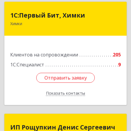
1С:Первый Бит, Химки
1С:Первый Бит, Химки
Химки
141402, Московская обл, г.о. Химки, Химки г,
Московская ул, дом № 38А, оф.1201
Подробнее
Клиентов на сопровождении
205
1С:Специалист
9
Отправить заявку
Отправить заявку
Показать контакты
Назад
ИП Рощупкин Денис Сергеевич
ИП Рощупкин Денис Сергеевич