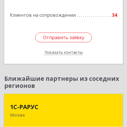
Подробнее
Клиентов на сопровождении
34
Отправить заявку
Отправить заявку
Показать контакты
Назад
Ближайшие партнеры из соседних
регионов
1С-РАРУС
1С-РАРУС
Москва
127434, Москва г, Дмитровское ш, дом № 9Б