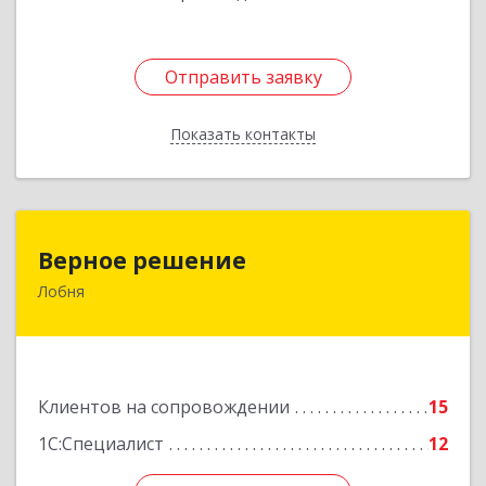
Отправить заявку
Отправить заявку
Показать контакты
Назад
Верное решение
Верное решение
Лобня
141730, Московская обл, Лобня г, Чехова ул,
дом № 12, кв.68
Подробнее
Клиентов на сопровождении
15
1С:Специалист
12