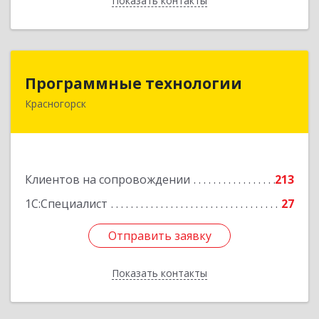
Показать контакты
Назад
Программные технологии
Программные технологии
Красногорск
143408, Московская обл, Красногорский р-н,
Красногорск г, Ленина ул, дом № 45, оф.40
Подробнее
Клиентов на сопровождении
213
1С:Специалист
27
Отправить заявку
Отправить заявку
Показать контакты
Назад