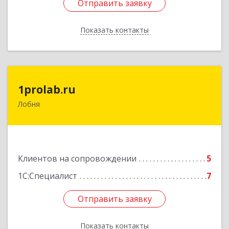
Отправить заявку
Отправить заявку
Показать контакты
Назад
1prolab.ru
1prolab.ru
Лобня
141865, Московская обл, Дмитровский р-н,
Некрасовский рп, Школьная ул, дом № 1-65
Подробнее
Клиентов на сопровождении
5
1С:Специалист
7
Отправить заявку
Отправить заявку
Показать контакты
Назад