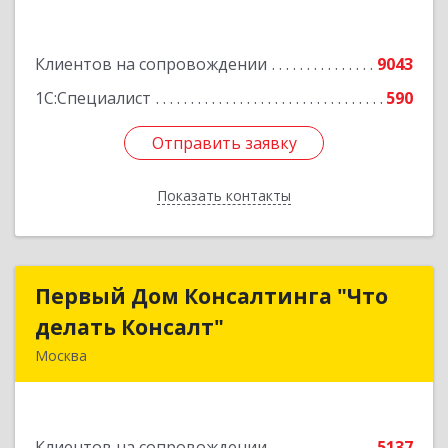
Подробнее
Клиентов на сопровождении
9043
1С:Специалист
590
Отправить заявку
Отправить заявку
Показать контакты
Назад
Первый Дом Консалтинга "Что
Первый Дом Консалтинга "Что
делать Консалт"
делать Консалт"
Москва
127083, Москва г, Мишина ул, дом № 56
Подробнее
Клиентов на сопровождении
5137