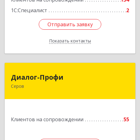
1С:Специалист
2
Отправить заявку
Отправить заявку
Показать контакты
Назад
Диалог-Профи
Диалог-Профи
Серов
624980, Свердловская обл, Серов г, Короленко
ул, дом № 7/29, кв.2
Подробнее
Клиентов на сопровождении
55