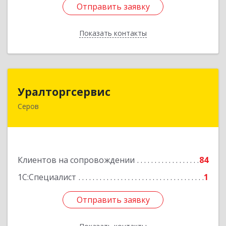
Отправить заявку
Отправить заявку
Показать контакты
Назад
Уралторгсервис
Уралторгсервис
Серов
624980, Свердловская обл, Серов г, Кирова ул,
дом № 2
Подробнее
Клиентов на сопровождении
84
1С:Специалист
1
Отправить заявку
Отправить заявку