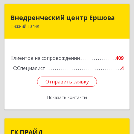
Внедренческий центр Ершова
Внедренческий центр Ершова
Нижний Тагил
622030, Свердловская обл, Нижний Тагил г,
Черноисточинское ш, дом № 58А, оф.6
Подробнее
Клиентов на сопровождении
409
1С:Специалист
4
Отправить заявку
Отправить заявку
Показать контакты
Назад
ГК ПРАЙД
ГК ПРАЙД