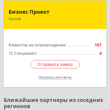
Бизнес Проект
Бизнес Проект
Лесной
624200, Свердловская обл, Лесной г, Сиротина
ул, дом № 11
Подробнее
Клиентов на сопровождении
167
1С:Специалист
4
Отправить заявку
Отправить заявку
Показать контакты
Назад
Ближайшие партнеры из соседних
регионов