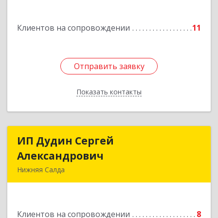
Машиностроителей ул, дом № 7, кв.30
Клиентов на сопровождении
11
Подробнее
Отправить заявку
Отправить заявку
Показать контакты
Назад
ИП Дудин Сергей
ИП Дудин Сергей
Александрович
Александрович
Нижняя Салда
624740, Свердловская обл, Нижняя Салда г,
Энгельса ул, дом № 98
Клиентов на сопровождении
8
Подробнее