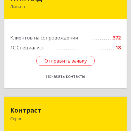
Лысьва
618909, Пермский край, Лысьва г, Репина ул,
дом № 41
Подробнее
Клиентов на сопровождении
372
1С:Специалист
18
Отправить заявку
Отправить заявку
Показать контакты
Назад
Контраст
Контраст
Серов
624993, Свердловская обл, Серов г, Ленина ул,
дом № 187