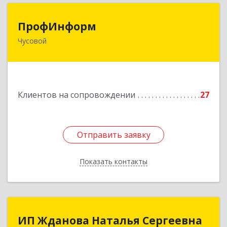
ПрофИнформ
ПрофИнформ
Чусовой
618204, Пермский край, г.о. Чусовской, Чусовой
г, Коммунистическая ул, дом № 8, оф.24
Подробнее
Клиентов на сопровождении
27
Отправить заявку
Отправить заявку
Показать контакты
Назад
ИП Жданова Наталья Сергеевна
ИП Жданова Наталья Сергеевна