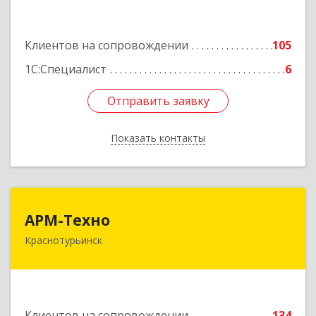
Подробнее
Клиентов на сопровождении
105
1С:Специалист
6
Отправить заявку
Отправить заявку
Показать контакты
Назад
АРМ-Техно
АРМ-Техно
Краснотурьинск
624447, Свердловская обл, Краснотурьинск г,
Чкалова ул, дом № 4, оф.119
Подробнее
Клиентов на сопровождении
134