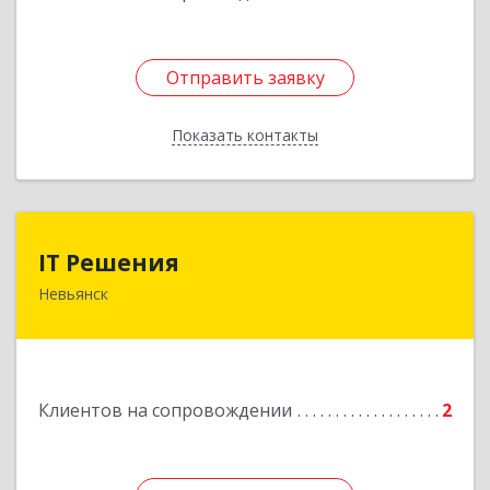
Отправить заявку
Отправить заявку
Показать контакты
Назад
IT Решения
IT Решения
Невьянск
Подробнее
Клиентов на сопровождении
2