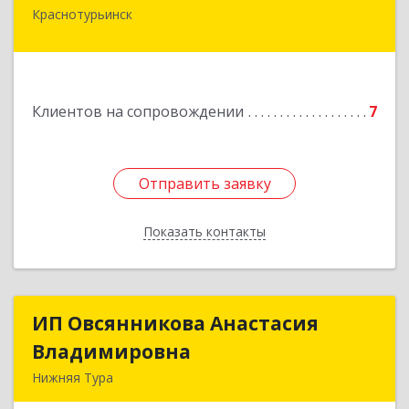
Краснотурьинск
Подробнее
Клиентов на сопровождении
7
Отправить заявку
Отправить заявку
Показать контакты
Назад
ИП Овсянникова Анастасия
ИП Овсянникова Анастасия
Владимировна
Владимировна
Нижняя Тура
624222, Свердловская обл, Нижняя Тура г,