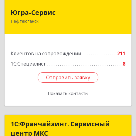
Югра-Сервис
Югра-Сервис
Нефтеюганск
628303, Ханты-Мансийский Автономный округ
- Югра АО, Нефтеюганск г, 6-й мкр, дом № 3,
кв.175
Подробнее
Клиентов на сопровождении
211
1С:Специалист
8
Отправить заявку
Отправить заявку
Показать контакты
Назад
1С:Франчайзинг. Сервисный
1С:Франчайзинг. Сервисный
центр МКС
центр МКС