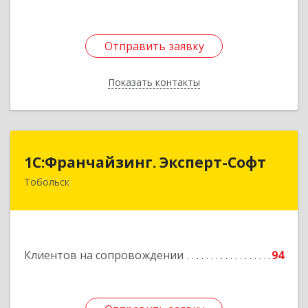
Отправить заявку
Отправить заявку
Показать контакты
Назад
1С:Франчайзинг. Эксперт-Софт
1С:Франчайзинг. Эксперт-Софт
Тобольск
626150, Тюменская обл, Тобольск г, 7-й мкр,
дом № 39, пом.8
Подробнее
Клиентов на сопровождении
94