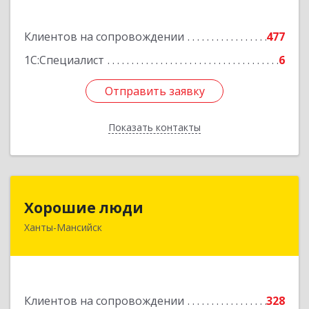
Подробнее
Клиентов на сопровождении
477
1С:Специалист
6
Отправить заявку
Отправить заявку
Показать контакты
Назад
Хорошие люди
Хорошие люди
Ханты-Мансийск
628007, Ханты-Мансийский Автономный округ
- Югра АО, Ханты-Мансийск г, Светлая ул, дом
№ 40
Подробнее
Клиентов на сопровождении
328