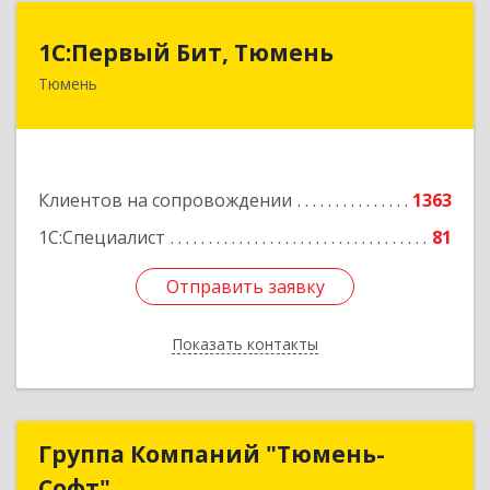
1С:Первый Бит, Тюмень
1С:Первый Бит, Тюмень
Тюмень
625000, Тюменская обл, Тюмень г, Республики
ул, дом № 61, оф.712
Подробнее
Клиентов на сопровождении
1363
1С:Специалист
81
Отправить заявку
Отправить заявку
Показать контакты
Назад
Группа Компаний "Тюмень-
Группа Компаний "Тюмень-
Софт"
Софт"