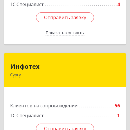
1С:Специалист
4
Отправить заявку
Отправить заявку
Показать контакты
Назад
Инфотех
Инфотех
Сургут
628400, Ханты-Мансийский Автономный округ
- Югра АО, Сургут г, Быстринская ул, дом № 8
Подробнее
Клиентов на сопровождении
56
1С:Специалист
1
Отправить заявку
Отправить заявку