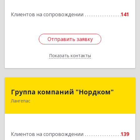
Подробнее
Клиентов на сопровождении
141
Отправить заявку
Отправить заявку
Показать контакты
Назад
Группа компаний "Нордком"
Группа компаний "Нордком"
Лангепас
628672, Тюменская обл, Лангепас г., Солнечная
ул., дом № 21/1, каб.313
Подробнее
Клиентов на сопровождении
139