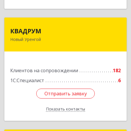
КВАДРУМ
КВАДРУМ
Новый Уренгой
629309, Ямало-Ненецкий АО, Новый Уренгой г,
Северное Кольцо ул, дом № 14
Подробнее
Клиентов на сопровождении
182
1С:Специалист
6
Отправить заявку
Отправить заявку
Показать контакты
Назад