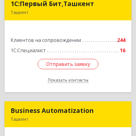
1C:Первый Бит,Ташкент
1C:Первый Бит,Ташкент
Ташкент
г. Ташкент, Мирабадский район, ул. Афросиаб,
4Б, ком 205А
Клиентов на сопровождении
244
Подробнее
1С:Специалист
16
Отправить заявку
Отправить заявку
Показать контакты
Назад
Business Automatization
Business Automatization
Ташкент
Узбекистан, г. Ташкент, Мирабадский район,
ул. Афросиеб, дом 4Б