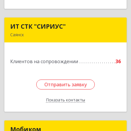
ИТ СТК "СИРИУС"
ИТ СТК "СИРИУС"
Саянск
666303, Иркутская обл, Саянск г, Юбилейный
мкр, дом № 38
Клиентов на сопровождении
36
Подробнее
Отправить заявку
Отправить заявку
Показать контакты
Назад
Мобиком
Мобиком