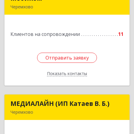
Черемхово
Подробнее
Клиентов на сопровождении
11
Отправить заявку
Отправить заявку
Показать контакты
Назад
МЕДИАЛАЙН (ИП Катаев В. Б.)
МЕДИАЛАЙН (ИП Катаев В. Б.)
Черемхово
665413, Иркутская обл, Черемхово г, Ленина ул,
дом № 5, оф.328