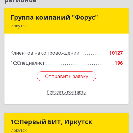
Группа компаний "Форус"
Группа компаний "Форус"
Иркутск
664007, Иркутская обл, Иркутск г, Ямская ул,
дом № 1, корпус 1, оф.1
Клиентов на сопровождении
10127
Подробнее
1С:Специалист
196
Отправить заявку
Отправить заявку
Показать контакты
Назад
1С:Первый БИТ, Иркутск
1С:Первый БИТ, Иркутск
Иркутск