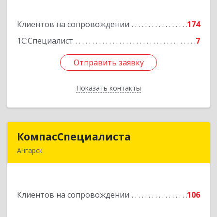
строение 3, оф.104
Клиентов на сопровождении
174
Подробнее
1С:Специалист
7
Отправить заявку
Отправить заявку
Показать контакты
Назад
КомпасСпециалиста
КомпасСпециалиста
Ангарск
665826, Иркутская обл, Ангарск г, 12А мкр, дом
№ 7, 86
Клиентов на сопровождении
106
Подробнее