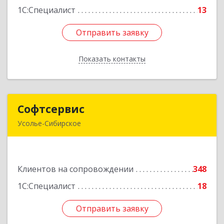
1С:Специалист
13
Отправить заявку
Отправить заявку
Показать контакты
Назад
Софтсервис
Софтсервис
Усолье-Сибирское
665451, Иркутская обл, Усолье-Сибирское г,
Интернациональная ул, дом № 87
Клиентов на сопровождении
348
Подробнее
1С:Специалист
18
Отправить заявку
Отправить заявку