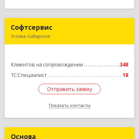
Софтсервис
Софтсервис
Усолье-Сибирское
665451, Иркутская обл, Усолье-Сибирское г,
Интернациональная ул, дом № 87
Клиентов на сопровождении
348
Подробнее
1С:Специалист
18
Отправить заявку
Отправить заявку
Показать контакты
Назад
Основа
Основа