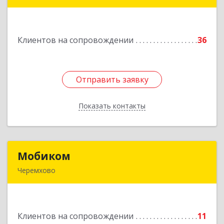
666303, Иркутская обл, Саянск г, Юбилейный
мкр, дом № 38
Клиентов на сопровождении
36
Подробнее
Отправить заявку
Отправить заявку
Показать контакты
Назад
Мобиком
Мобиком
Черемхово
Подробнее
Клиентов на сопровождении
11