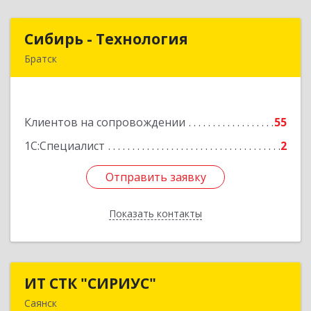
Сибирь - Технология
Сибирь - Технология
Братск
665710, Иркутская обл, Братск г, Снежная
(Центральный ж/р) ул, дом № 13
Клиентов на сопровождении
55
Подробнее
1С:Специалист
2
Отправить заявку
Отправить заявку
Показать контакты
Назад
ИТ СТК "СИРИУС"
ИТ СТК "СИРИУС"
Саянск