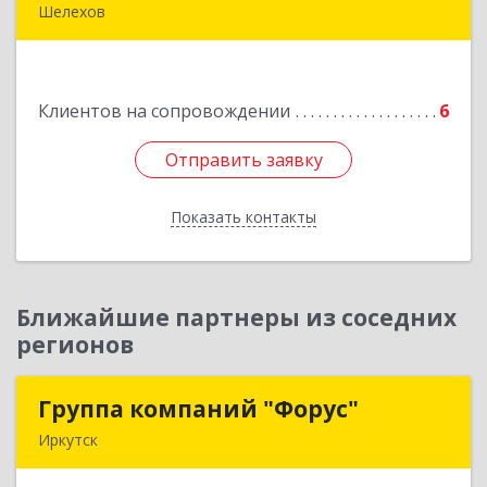
Шелехов
666034, Иркутская обл, Шелехов г, Култукский
тракт ул
Клиентов на сопровождении
6
Подробнее
Отправить заявку
Отправить заявку
Показать контакты
Назад
Ближайшие партнеры из соседних
регионов
Группа компаний "Форус"
Группа компаний "Форус"
Иркутск
664007, Иркутская обл, Иркутск г, Ямская ул,