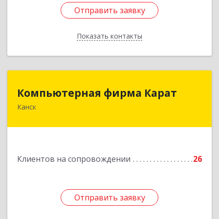
Отправить заявку
Отправить заявку
Показать контакты
Назад
Компьютерная фирма Карат
Компьютерная фирма Карат
Канск
663600, Красноярский край, Канск г,
Пролетарская ул, дом № 34
Подробнее
Клиентов на сопровождении
26
Отправить заявку
Отправить заявку