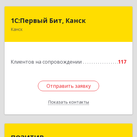
1С:Первый Бит, Канск
1С:Первый Бит, Канск
Канск
663600, Красноярский край, Канск г, 30 лет
ВЛКСМ ул, дом № 20, пом.25
Подробнее
Клиентов на сопровождении
117
Отправить заявку
Отправить заявку
Показать контакты
Назад
ПОЗИТИВ