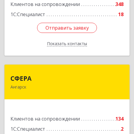
Клиентов на сопровождении
348
1С:Специалист
18
Отправить заявку
Отправить заявку
Показать контакты
Назад
СФЕРА
СФЕРА
Ангарск
665816, Иркутская обл, Ангарск г, 177-й кв-л,
дом № 6, оф.159
Подробнее
Клиентов на сопровождении
134
1С:Специалист
2