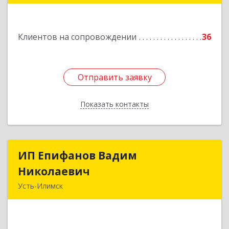
Подробнее
Клиентов на сопровождении
36
Отправить заявку
Отправить заявку
Показать контакты
Назад
ИП Епифанов Вадим
ИП Епифанов Вадим
Николаевич
Николаевич
Усть-Илимск
666682, Иркутская обл, Усть-Илимск г,
Белградская ул, дом № 11, кв.22