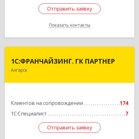
Отправить заявку
Отправить заявку
Показать контакты
Назад
1С:ФРАНЧАЙЗИНГ. ГК ПАРТНЕР
1С:ФРАНЧАЙЗИНГ. ГК ПАРТНЕР
Ангарск
665813, Иркутская обл, Ангарск г, 81 кв-л,
строение 3, оф.104
Подробнее
Клиентов на сопровождении
174
1С:Специалист
7
Отправить заявку
Отправить заявку