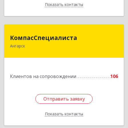
Показать контакты
Назад
КомпасСпециалиста
КомпасСпециалиста
Ангарск
665826, Иркутская обл, Ангарск г, 12А мкр, дом
№ 7, 86
Подробнее
Клиентов на сопровождении
106
Отправить заявку
Отправить заявку
Показать контакты
Назад