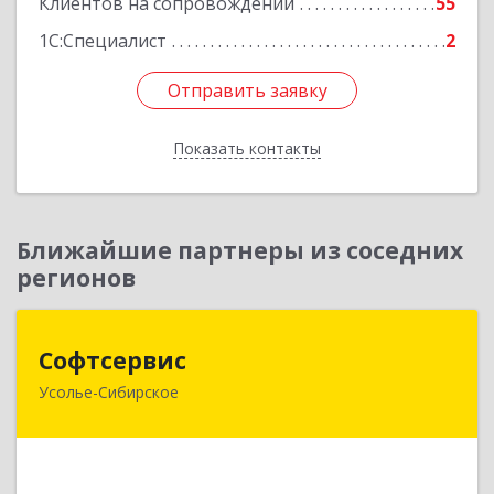
Клиентов на сопровождении
55
1С:Специалист
2
Отправить заявку
Отправить заявку
Показать контакты
Назад
Ближайшие партнеры из соседних
регионов
Софтсервис
Софтсервис
Усолье-Сибирское
665451, Иркутская обл, Усолье-Сибирское г,
Интернациональная ул, дом № 87
Подробнее