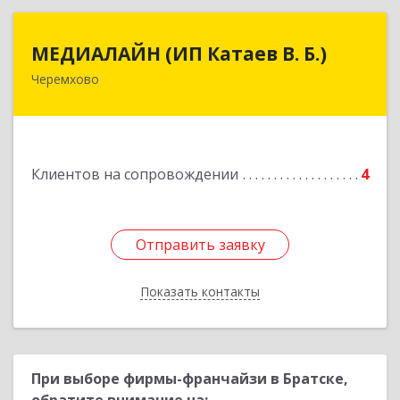
МЕДИАЛАЙН (ИП Катаев В. Б.)
МЕДИАЛАЙН (ИП Катаев В. Б.)
Черемхово
665413, Иркутская обл, Черемхово г, Ленина ул,
дом № 5, оф.328
Подробнее
Клиентов на сопровождении
4
Отправить заявку
Отправить заявку
Показать контакты
Назад
При выборе фирмы-франчайзи в Братске,