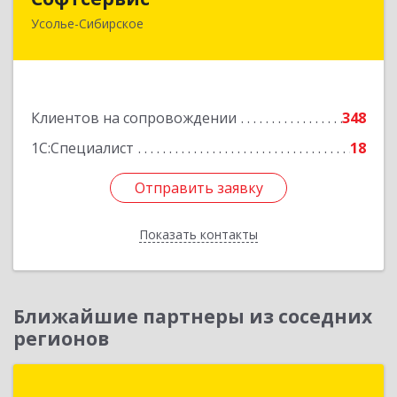
Усолье-Сибирское
665451, Иркутская обл, Усолье-Сибирское г,
Интернациональная ул, дом № 87
Подробнее
Клиентов на сопровождении
348
1С:Специалист
18
Отправить заявку
Отправить заявку
Показать контакты
Назад
Ближайшие партнеры из соседних
регионов
Группа компаний "Форус"