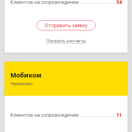
Клиентов на сопровождении
54
Подробнее
Отправить заявку
Отправить заявку
Показать контакты
Назад
Мобиком
Мобиком
Черемхово
Подробнее
Клиентов на сопровождении
11