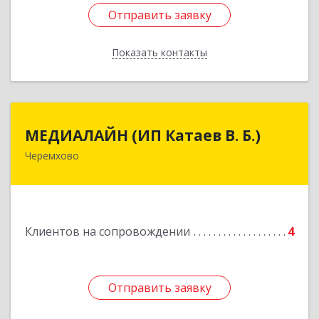
Отправить заявку
Отправить заявку
Показать контакты
Назад
МЕДИАЛАЙН (ИП Катаев В. Б.)
МЕДИАЛАЙН (ИП Катаев В. Б.)
Черемхово
665413, Иркутская обл, Черемхово г, Ленина ул,
дом № 5, оф.328
Подробнее
Клиентов на сопровождении
4
Отправить заявку
Отправить заявку