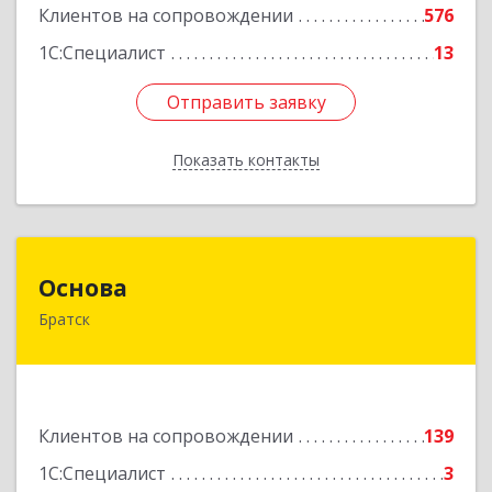
Клиентов на сопровождении
576
1С:Специалист
13
Отправить заявку
Отправить заявку
Показать контакты
Назад
Основа
Основа
Братск
665700, Иркутская обл, Братск г, Ленина
(Центральный ж/р) пр-кт, дом № 6, оф.1001
Подробнее
Клиентов на сопровождении
139
1С:Специалист
3