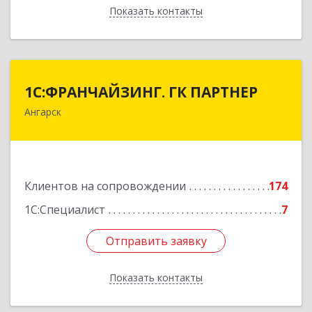
Показать контакты
Назад
1С:ФРАНЧАЙЗИНГ. ГК ПАРТНЕР
1С:ФРАНЧАЙЗИНГ. ГК ПАРТНЕР
Ангарск
665813, Иркутская обл, Ангарск г, 81 кв-л,
строение 3, оф.104
Подробнее
Клиентов на сопровождении
174
1С:Специалист
7
Отправить заявку
Отправить заявку
Показать контакты
Назад