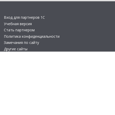
Вход для партнеров 1С
Учебная версия
Стать партнером
Политика конфиденциальности
Замечания по сайту
Другие сайты
Телефон:
+7 (495) 737-92-57
Email:
site_v8@1c.ru
Отдел продаж:
г. Москва
,
улица Селезнёвская, дом 21
© 2026 АО «Группа 1С» (правопреемник «1С»). Все права на сайт
защищены