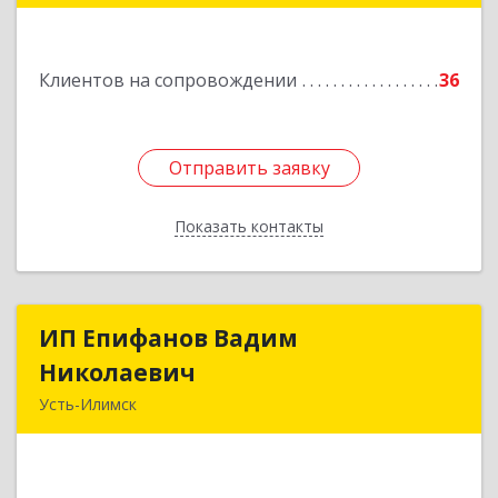
Подробнее
Клиентов на сопровождении
36
Отправить заявку
Отправить заявку
Показать контакты
Назад
ИП Епифанов Вадим
ИП Епифанов Вадим
Николаевич
Николаевич
Усть-Илимск
666682, Иркутская обл, Усть-Илимск г,
Белградская ул, дом № 11, кв.22