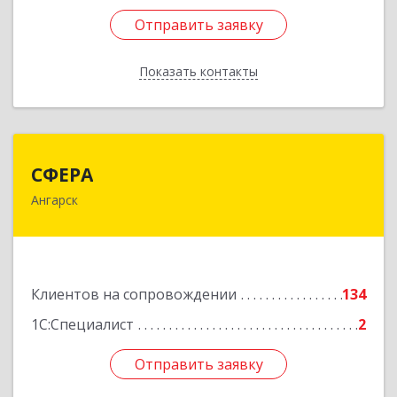
Отправить заявку
Отправить заявку
Показать контакты
Назад
СФЕРА
СФЕРА
Ангарск
665816, Иркутская обл, Ангарск г, 177-й кв-л,
дом № 6, оф.159
Подробнее
Клиентов на сопровождении
134
1С:Специалист
2
Отправить заявку
Отправить заявку