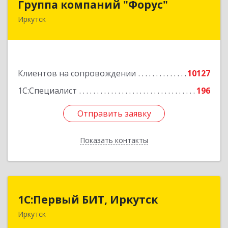
Группа компаний "Форус"
Иркутск
664007, Иркутская обл, Иркутск г, Ямская ул,
дом № 1, корпус 1, оф.1
Подробнее
Клиентов на сопровождении
10127
1С:Специалист
196
Отправить заявку
Отправить заявку
Показать контакты
Назад
1С:Первый БИТ, Иркутск
1С:Первый БИТ, Иркутск
Иркутск
664007, Иркутская обл, Иркутск г, Декабрьских