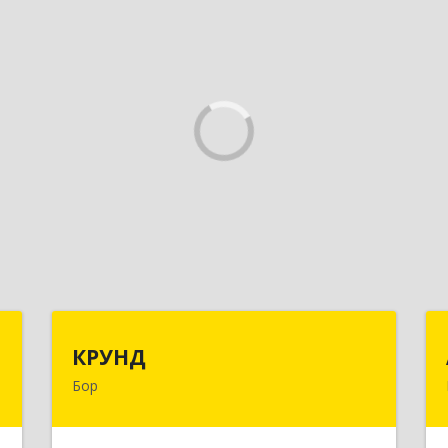
"
КРУНД
КРУНД
Бор
,
606440, Нижегородская обл, Бор г,
1
Профсоюзная ул, дом № 6