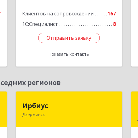
е
Подробнее
7
Клиентов на сопровождении
167
1С:Специалист
8
Отправить заявку
Отправить заявку
Показать контакты
Назад
седних регионов
Н
Ирбиус
Ирбиус
Дзержинск
д
606016, Нижегородская обл,
д
Дзержинск г, Студенческая ул, дом №
,
30
1