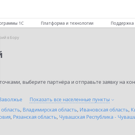
ограммы 1С
Платформа и технологии
Поддержка 
рий в Бору
й
очками, выберите партнёра и отправьте заявку на ко
Заволжье
Показать все населенные
пункты
 область
,
Владимирская область
,
Ивановская область
,
К
овия
,
Рязанская область
,
Чувашская Республика - Чуваш