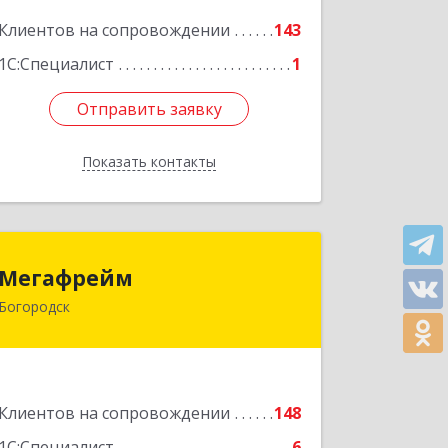
Клиентов на сопровождении
143
Подробнее
1С:Специалист
1
Отправить заявку
Отправить заявку
Показать контакты
Назад
Мегафрейм
Мегафрейм
Богородск
607600, Нижегородская обл,
Богородск г, Ленина ул, дом № 123,
этаж 4, пом. 5
Подробнее
Клиентов на сопровождении
148
1С:Специалист
6