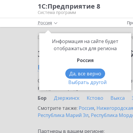
1С:Предприятие 8
Система программ
Россия
Пр
Главная
Сервисы ИТС
1С:Лекторий
1С:Лекто
Информация на сайте будет
отображаться для региона
Заказать 1С:Лектори
Россия
в Бору
Да, все верно
Ознакомьтесь с информационными карт
Выбрать другой
внедрение продукта.
Бор
Дзержинск
Кстово
Выкса
Смотрите также:
Россия
,
Нижегородская
Республика Марий Эл
,
Республика Морд
Партнеры в вашем регионе: