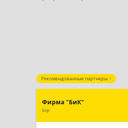
Рекомендованные партнеры
Фирма "БиК
Фирма "БиК"
Бор
606440, Нижегородская обл, Бор г
Советская ул, дом № 1