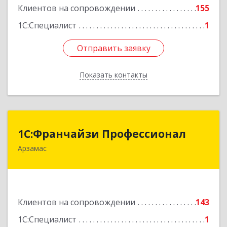
Клиентов на сопровождении
155
1С:Специалист
1
Отправить заявку
Отправить заявку
Показать контакты
Назад
1С:Франчайзи Профессионал
1С:Франчайзи Профессионал
Арзамас
607227, Нижегородская обл, Арзамас г, Кирова
ул, дом № 56, кв.6
Подробнее
Клиентов на сопровождении
143
1С:Специалист
1