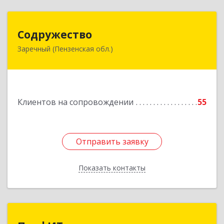
Содружество
Содружество
Заречный (Пензенская обл.)
442962, Пензенская обл, Заречный г,
Промышленная ул, дом № 25
Подробнее
Клиентов на сопровождении
55
Отправить заявку
Отправить заявку
Показать контакты
Назад
ПрофИТ