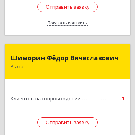
Отправить заявку
Отправить заявку
Показать контакты
Назад
Шиморин Фёдор Вячеславович
Шиморин Фёдор Вячеславович
Выкса
Подробнее
Клиентов на сопровождении
1
Отправить заявку
Отправить заявку