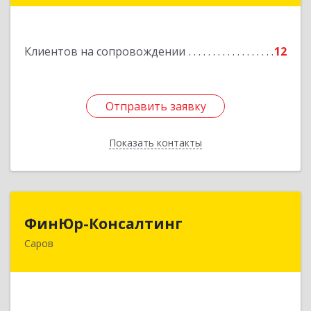
Подробнее
Клиентов на сопровождении
12
Отправить заявку
Отправить заявку
Показать контакты
Назад
ФинЮр-Консалтинг
ФинЮр-Консалтинг
Саров
607190, Нижегородская обл, Саров г,
Куйбышева ул, дом № 11
Подробнее