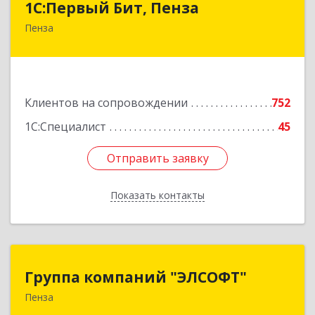
1С:Первый Бит, Пенза
Пенза
440000, Пензенская обл, Пенза г, Московская
ул, дом № 15, пом.1
Подробнее
Клиентов на сопровождении
752
1С:Специалист
45
Отправить заявку
Отправить заявку
Показать контакты
Назад
Группа компаний "ЭЛСОФТ"
Группа компаний "ЭЛСОФТ"
Пенза
440020, Пензенская обл, Пенза г, Суворова ул,