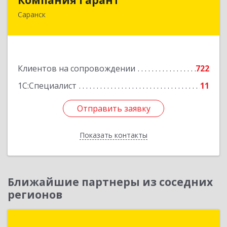
Саранск
430005, Мордовия Респ, Саранск г,
Большевистская ул, дом № 60, этаж 4 оф.7
Подробнее
Клиентов на сопровождении
722
1С:Специалист
11
Отправить заявку
Отправить заявку
Показать контакты
Назад
Ближайшие партнеры из соседних
регионов
1С:Первый Бит, Пенза