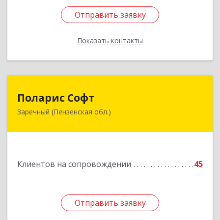
Отправить заявку
Отправить заявку
Показать контакты
Назад
Поларис Софт
Поларис Софт
Заречный (Пензенская обл.)
442960, Пензенская обл, Заречный г,
В.В.Демакова проезд, дом № 5, кв.303
Подробнее
Клиентов на сопровождении
45
Отправить заявку
Отправить заявку