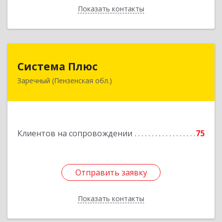
Показать контакты
Назад
Система Плюс
Система Плюс
Заречный (Пензенская обл.)
442960, Пензенская обл, Заречный г,
Комсомольская ул, дом № 1-205
Подробнее
Клиентов на сопровождении
75
Отправить заявку
Отправить заявку
Показать контакты
Назад