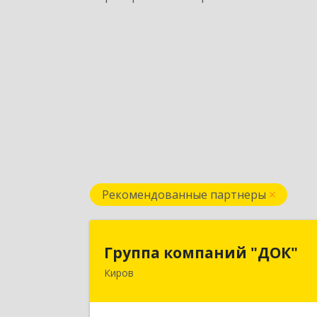
Рекомендованные партнеры
Группа компаний "ДОК
Группа компаний "ДОК"
Киров
610017, Кировская обл, Киров г
Горького ул, дом № 1