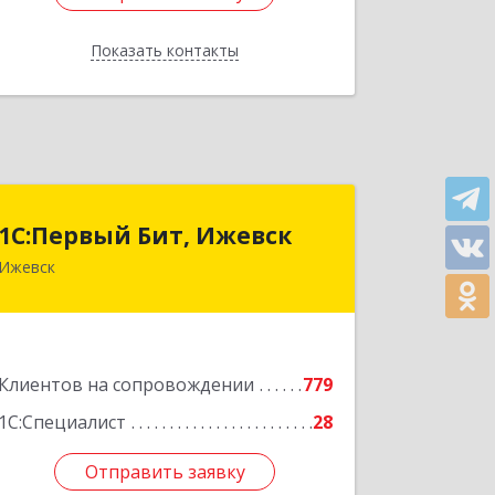
Показать контакты
Назад
1С:Первый Бит, Ижевск
1С:Первый Бит, Ижевск
Ижевск
426008, Удмуртская Респ, Ижевск г,
Коммунаров ул, дом № 234
Подробнее
Клиентов на сопровождении
779
1С:Специалист
28
Отправить заявку
Отправить заявку