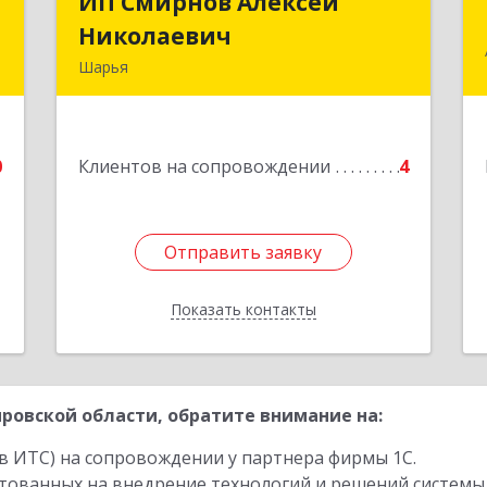
л
ИП Смирнов Алексей
ИП Смирнов Алексей
ч
Николаевич
Николаевич
Шарья
д
Подробнее
.
0
Клиентов на сопровождении
4
е
Отправить заявку
Отправить заявку
Показать контакты
Назад
ровской области, обратите внимание на:
в ИТС) на сопровождении у партнера фирмы 1С.
стованных на внедрение технологий и решений системы