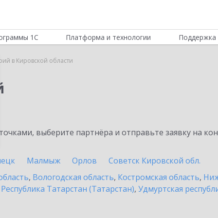
ограммы 1С
Платформа и технологии
Поддержка 
рий в Кировской области
й
очками, выберите партнёра и отправьте заявку на ко
пецк
Малмыж
Орлов
Советск Кировской обл.
область
,
Вологодская область
,
Костромская область
,
Ниж
,
Республика Татарстан (Татарстан)
,
Удмуртская республ