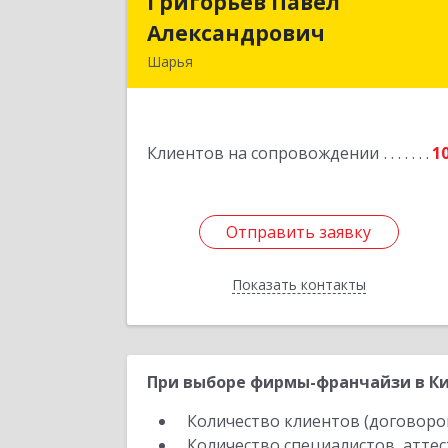
Григорьев Павел
Григорьев Паве
Александрович
Александрови
Шарья
157505, Костромская область, горо
Шарья, улица Краснухина, дом 6
Клиентов на сопровождении
1
Подробне
Отправить заявку
Отправить заявку
Показать контакты
Назад
При выборе фирмы-франчайзи в Ки
Количество клиентов (договоро
Количество специалистов, атте