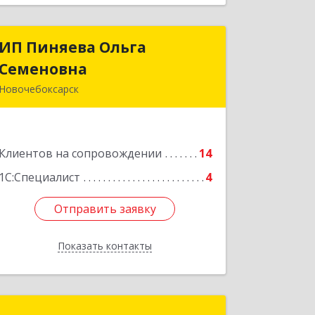
ИП Пиняева Ольга
ИП Пиняева Ольга
Семеновна
Семеновна
Новочебоксарск
429965, Чувашская Республика -
Чувашия, Новочебоксарск г,
Пионерская ул, дом № 2, корпус 2,
Клиентов на сопровождении
кв.141
14
1С:Специалист
4
Подробнее
Отправить заявку
Отправить заявку
Показать контакты
Назад