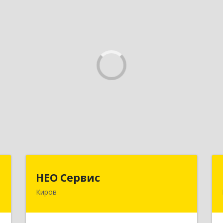
"
НЕО Сервис
НЕО Сервис
Киров
,
610045, Кировская обл, Киров г,
7
Ульяновская ул, дом № 36