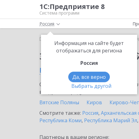
1С:Предприятие 8
Система программ
Россия
Пр
Главная
Сервисы ИТС
1С:Лекторий
1С:Лекто
Информация на сайте будет
отображаться для региона
Заказать 1С:Лектори
Россия
в Кировской области
Да, все верно
Ознакомьтесь с информационными карт
Выбрать другой
внедрение продукта.
Вятские Поляны
Киров
Кирово-Че
Смотрите также:
Россия
,
Архангельская 
Республика Коми
,
Республика Марий Эл
Партнеры в вашем регионе: