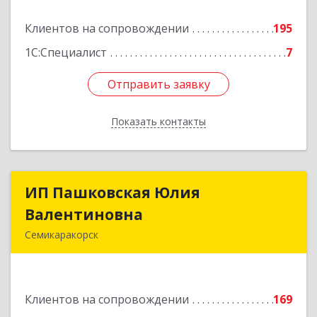
Подробнее
Клиентов на сопровождении
195
1С:Специалист
7
Отправить заявку
Отправить заявку
Показать контакты
Назад
ИП Пашковская Юлия
ИП Пашковская Юлия
Валентиновна
Валентиновна
Семикаракорск
346645, Ростовская обл, Семикаракорский р-н,
Золотаревка х, Октябрьская ул, дом № 35
Клиентов на сопровождении
169
Подробнее