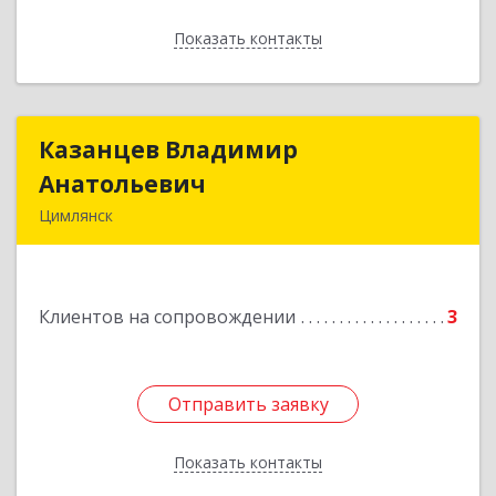
Показать контакты
Назад
Казанцев Владимир
Казанцев Владимир
Анатольевич
Анатольевич
Цимлянск
347 320, 347320, Ростовская обл, Цимлянский р-
н, Цимлянск г, Западный пер, дом № 3
Клиентов на сопровождении
3
Подробнее
Отправить заявку
Отправить заявку
Показать контакты
Назад