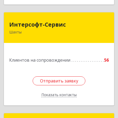
Интерсофт-Сервис
Интерсофт-Сервис
Шахты
346480, Ростовская обл, Шахты г, Советская ул,
дом № 279/10
Подробнее
Клиентов на сопровождении
56
Отправить заявку
Отправить заявку
Показать контакты
Назад