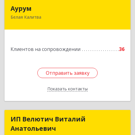
Аурум
Аурум
Белая Калитва
347044, Ростовская обл, Белокалитвинский р-н,
Белая Калитва г, Леонова ул, дом № 37
Подробнее
Клиентов на сопровождении
36
Отправить заявку
Отправить заявку
Показать контакты
Назад
ИП Велютич Виталий
ИП Велютич Виталий
Анатольевич
Анатольевич