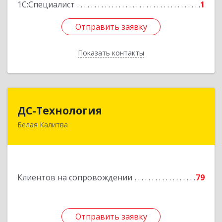
1С:Специалист
1
Отправить заявку
Отправить заявку
Показать контакты
Назад
ДС-Технология
ДС-Технология
Белая Калитва
347045, Ростовская обл, Белокалитвинский р-н,
Белая Калитва г, Вокзальная ул, дом № 381
Подробнее
Клиентов на сопровождении
79
Отправить заявку
Отправить заявку