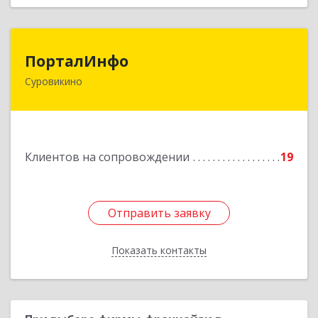
ПорталИнфо
ПорталИнфо
Суровикино
404414, г.Суровкино Волгоградской обл. ул. 1-й
мкр д.21 кв 9
Подробнее
Клиентов на сопровождении
19
Отправить заявку
Отправить заявку
Показать контакты
Назад