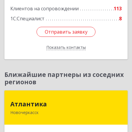
Клиентов на сопровождении
113
1С:Специалист
8
Отправить заявку
Отправить заявку
Показать контакты
Назад
Ближайшие партнеры из соседних
регионов
Атлантика
Атлантика
Новочеркасск
346428, Ростовская обл, Новочеркасск г,
Кривопустенко пер, домовладение № 4А, пом.1