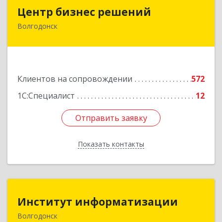
Центр бизнес решений
Центр бизнес решений
Волгодонск
347375, Ростовская обл, Волгодонск г,
Курчатова пр-кт, дом № 45, кв.3
Подробнее
Клиентов на сопровождении
572
1С:Специалист
12
Отправить заявку
Отправить заявку
Показать контакты
Назад
Институт информатизации
Институт информатизации
Волгодонск
347383, Ростовская обл, Волгодонск г, Маршала