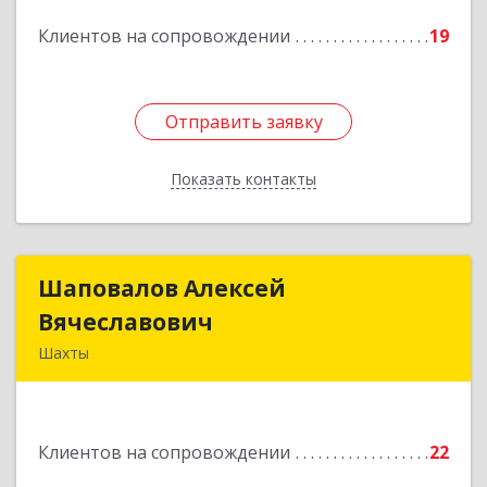
Подробнее
Клиентов на сопровождении
19
Отправить заявку
Отправить заявку
Показать контакты
Назад
Шаповалов Алексей
Шаповалов Алексей
Вячеславович
Вячеславович
Шахты
346510, Шахты г, Ленина ул, дом № 142
Подробнее
Клиентов на сопровождении
22