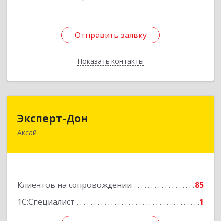
Отправить заявку
Отправить заявку
Показать контакты
Назад
Эксперт-Дон
Эксперт-Дон
Аксай
346720, Ростовская обл, Аксай г, Буденного ул,
дом № 136, оф.16-17
Подробнее
Клиентов на сопровождении
85
1С:Специалист
1