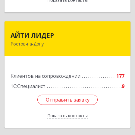
Показать контакты
Назад
АЙТИ ЛИДЕР
АЙТИ ЛИДЕР
Ростов-на-Дону
344065, Ростовская обл, Ростов-на-Дону г,
Беломорский пер, дом № 98, оф.206
Подробнее
Клиентов на сопровождении
177
1С:Специалист
9
Отправить заявку
Отправить заявку
Показать контакты
Назад