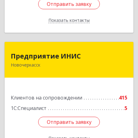
Отправить заявку
Отправить заявку
Показать контакты
Назад
Предприятие ИНИС
Предприятие ИНИС
Новочеркасск
346430, Ростовская обл, Новочеркасск г,
Московская ул, дом № 6, оф.8
Подробнее
Клиентов на сопровождении
415
1С:Специалист
5
Отправить заявку
Отправить заявку