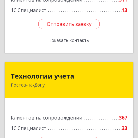
1С:Специалист
13
Отправить заявку
Отправить заявку
Показать контакты
Назад
Технологии учета
Технологии учета
Ростов-на-Дону
344064, Ростовская обл, Ростов-на-Дону г,
Вавилова ул, дом № 68, оф.309
Подробнее
Клиентов на сопровождении
367
1С:Специалист
33