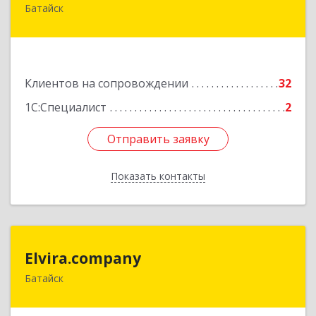
Батайск
346880, Ростовская обл, Батайск г, Фермерская
ул, дом № 16, оф.8
Подробнее
Клиентов на сопровождении
32
1С:Специалист
2
Отправить заявку
Отправить заявку
Показать контакты
Назад
Elvira.company
Elvira.company
Батайск
Подробнее