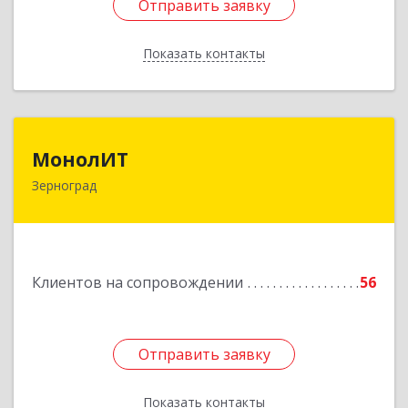
Отправить заявку
Отправить заявку
Показать контакты
Назад
МонолИТ
МонолИТ
Зерноград
347740, Ростовская обл, Зерноградский р-н,
Зерноград г, Березовая ул, дом № 4А, оф.50
Подробнее
Клиентов на сопровождении
56
Отправить заявку
Отправить заявку
Показать контакты
Назад