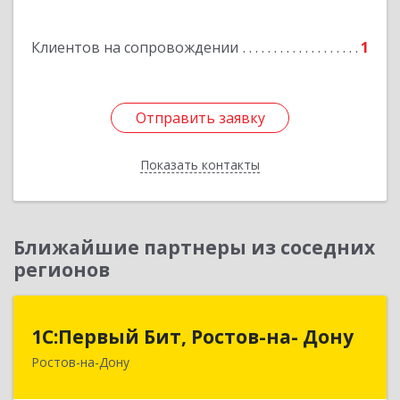
Клиентов на сопровождении
1
Отправить заявку
Отправить заявку
Показать контакты
Назад
Ближайшие партнеры из соседних
регионов
1С:Первый Бит, Ростов-на- Дону
1С:Первый Бит, Ростов-на- Дону
Ростов-на-Дону
344091, Ростовская обл, Ростов-на-Дону г,
Малиновского ул, дом № 3, корпус 1, пом.36