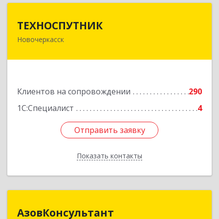
ТЕХНОСПУТНИК
ТЕХНОСПУТНИК
Новочеркасск
346400, Ростовская обл, Новочеркасск г,
Фрунзе ул, дом № 69А/1А, этаж 1
Подробнее
Клиентов на сопровождении
290
1С:Специалист
4
Отправить заявку
Отправить заявку
Показать контакты
Назад
АзовКонсультант
АзовКонсультант