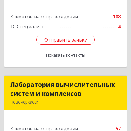
Подробнее
Клиентов на сопровождении
108
1С:Специалист
4
Отправить заявку
Отправить заявку
Показать контакты
Назад
Лаборатория вычислительных
Лаборатория вычислительных
систем и комплексов
систем и комплексов
Новочеркасск
346428, Ростовская обл, Новочеркасск г,
Михайловская ул, дом № 164А, корпус 1, ком.19
Клиентов на сопровождении
57
Подробнее