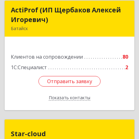
ActiProf (ИП Щербаков Алексей
ActiProf (ИП Щербаков Алексей
Игоревич)
Игоревич)
Батайск
346885, Ростовская обл, Батайск г, Огородная
ул, дом № 97
Клиентов на сопровождении
80
Подробнее
1С:Специалист
2
Отправить заявку
Отправить заявку
Показать контакты
Назад
Star-cloud
Star-cloud