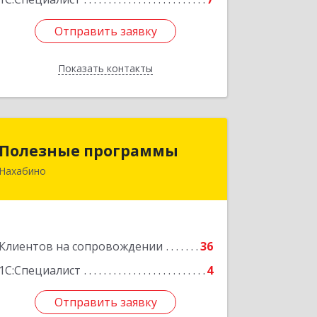
Отправить заявку
Отправить заявку
Показать контакты
Назад
Полезные программы
Полезные программы
Нахабино
143432, Московская обл,
Красногорский р-н, Нахабино рп,
Панфилова ул, дом № 9А, кв.6
Подробнее
Клиентов на сопровождении
36
1С:Специалист
4
Отправить заявку
Отправить заявку