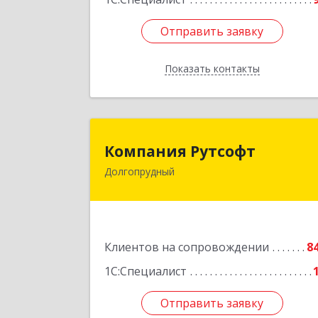
Отправить заявку
Отправить заявку
Показать контакты
Назад
Компания Рутсоф
Компания Рутсофт
Долгопрудный
141700, Московская обл
Долгопрудный г, Новый Бульвар ул
дом № 22, пом.1
Подробне
Клиентов на сопровождении
8
1С:Специалист
Отправить заявку
Отправить заявку