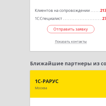
Ленина ул, дом № 45, оф.4
Клиентов на сопровождении
21
Подробне
1С:Специалист
2
Отправить заявку
Отправить заявку
Показать контакты
Назад
Ближайшие партнеры из со
1С-РАРУ
1С-РАРУС
Москва
127434, Москва г, Дмитровское ш
дом № 9