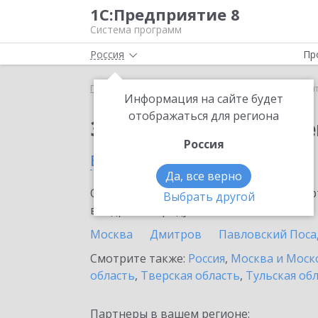
1С:Предприятие 8
Система программ
Россия
Пр
Главная
Сервисы ИТС
1С:Контрагент
1С:Кон
Информация на сайте будет
отображаться для региона
Заказать 1С:Контраге
Россия
в Красногорске
Да, все верно
Ознакомьтесь с информационными карт
Выбрать другой
внедрение продукта.
Москва
Дмитров
Павловский Поса
Смотрите также:
Россия
,
Москва и Моск
область
,
Тверская область
,
Тульская об
Партнеры в вашем регионе: