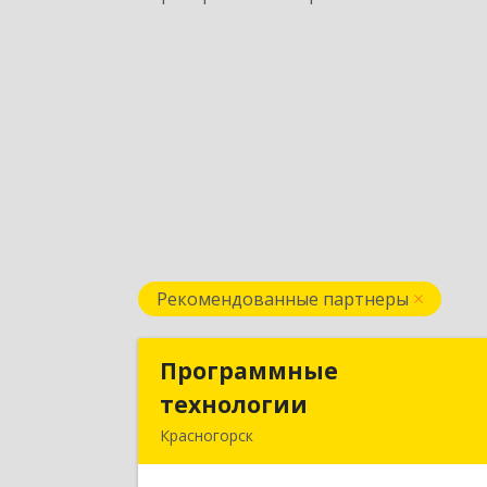
Рекомендованные партнеры
Программные
Программны
технологии
технологи
Красногорск
143408, Московская обл
Красногорский р-н, Красногорск г