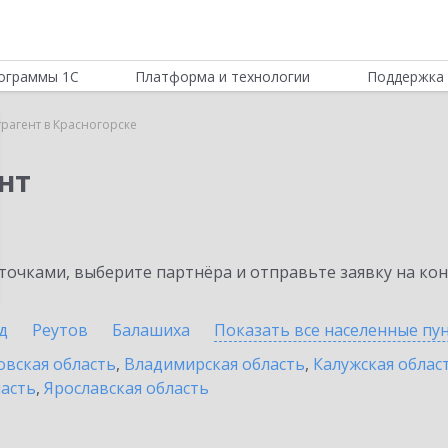
ограммы 1С
Платформа и технологии
Поддержка 
трагент в Красногорске
нт
очками, выберите партнёра и отправьте заявку на ко
д
Реутов
Балашиха
Показать все населенные
пу
овская область
,
Владимирская область
,
Калужская облас
ласть
,
Ярославская область