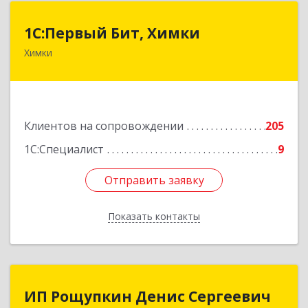
1С:Первый Бит, Химки
1С:Первый Бит, Химки
Химки
141402, Московская обл, г.о. Химки, Химки г,
Московская ул, дом № 38А, оф.1201
Подробнее
Клиентов на сопровождении
205
1С:Специалист
9
Отправить заявку
Отправить заявку
Показать контакты
Назад
ИП Рощупкин Денис Сергеевич
ИП Рощупкин Денис Сергеевич