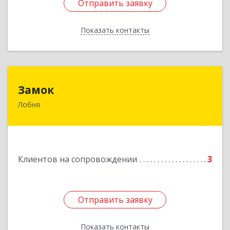
Отправить заявку
Отправить заявку
Показать контакты
Назад
Замок
Замок
Лобня
Россия, 141730, Московская область, г. Лобня,
ул. Катюшки, д. 58, кв. 56
Подробнее
Клиентов на сопровождении
3
Отправить заявку
Отправить заявку
Показать контакты
Назад