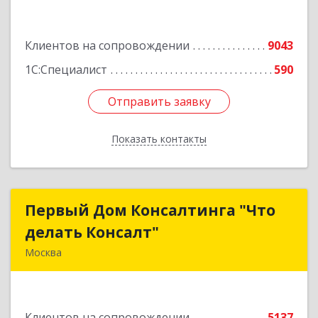
Подробнее
Клиентов на сопровождении
9043
1С:Специалист
590
Отправить заявку
Отправить заявку
Показать контакты
Назад
Первый Дом Консалтинга "Что
Первый Дом Консалтинга "Что
делать Консалт"
делать Консалт"
Москва
127083, Москва г, Мишина ул, дом № 56
Подробнее
Клиентов на сопровождении
5137