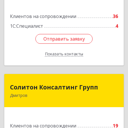
Подробнее
Клиентов на сопровождении
36
1С:Специалист
4
Отправить заявку
Отправить заявку
Показать контакты
Назад
Солитон Консалтинг Групп
Солитон Консалтинг Групп
Дмитров
141804, Московская обл, г.о. Дмитровский,
Дмитров г, Чекистская ул, дом № 8, кв.186
Подробнее
Клиентов на сопровождении
19