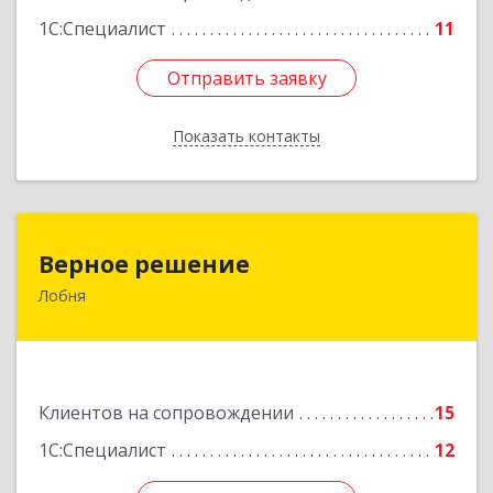
1С:Специалист
11
Отправить заявку
Отправить заявку
Показать контакты
Назад
Верное решение
Верное решение
Лобня
141730, Московская обл, Лобня г, Чехова ул,
дом № 12, кв.68
Подробнее
Клиентов на сопровождении
15
1С:Специалист
12