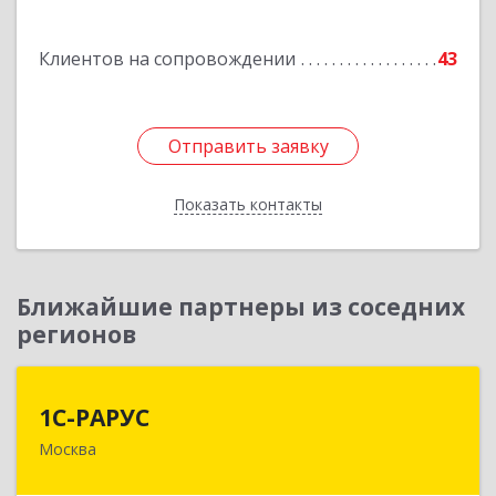
Подробнее
Клиентов на сопровождении
43
Отправить заявку
Отправить заявку
Показать контакты
Назад
Ближайшие партнеры из соседних
регионов
1С-РАРУС
1С-РАРУС
Москва
127434, Москва г, Дмитровское ш, дом № 9Б