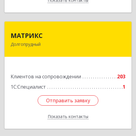
Показать контакты
Назад
МАТРИКС
МАТРИКС
Долгопрудный
141707, Московская обл, Долгопрудный г,
Пацаева пр-кт, дом № 7/10
Подробнее
Клиентов на сопровождении
203
1С:Специалист
1
Отправить заявку
Отправить заявку
Показать контакты
Назад