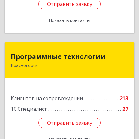
Отправить заявку
Отправить заявку
Показать контакты
Назад
Программные технологии
Программные технологии
Красногорск
143408, Московская обл, Красногорский р-н,
Красногорск г, Ленина ул, дом № 45, оф.40
Подробнее
Клиентов на сопровождении
213
1С:Специалист
27
Отправить заявку
Отправить заявку