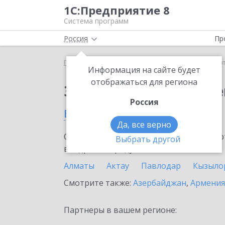
1С:Предприятие 8
Система программ
Россия
Пр
Главная
Сервисы ИТС
1С:Контрагент
1С:Конт
Информация на сайте будет
отображаться для региона
Заказать 1С:Контраге
Россия
в Казахстане
Да, все верно
Ознакомьтесь с информационными карт
Выбрать другой
внедрение продукта.
Алматы
Актау
Павлодар
Кызыло
Смотрите также:
Азербайджан
,
Армения
Партнеры в вашем регионе: