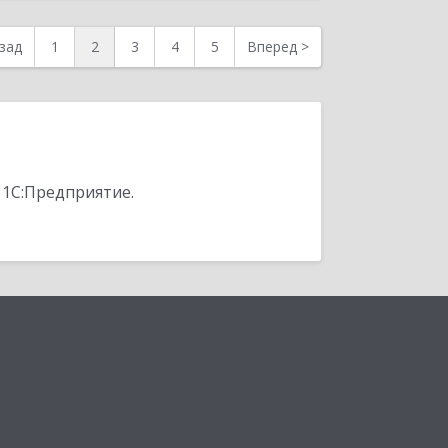
зад
1
2
3
4
5
Вперед
>
 1С:Предприятие.