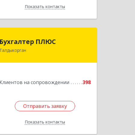
Показать контакты
Назад
Бухгалтер ПЛЮС
Бухгалтер ПЛЮС
Талдыкорган
Казахстан, 040000, г.Талдыкорган, ул.
Толебаева 72, офис 121
Подробнее
Клиентов на сопровождении
398
Отправить заявку
Отправить заявку
Показать контакты
Назад