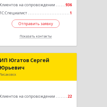
Клиентов на сопровождении
936
1С:Специалист
1
Отправить заявку
Отправить заявку
Показать контакты
Назад
ИП Югатов Сергей
ИП Югатов Сергей
Юрьевич
Юрьевич
Лисаковск
КАЗАХСТАН, 111200, Костанайская
обл., г.Лисаковск, мкр.6, д.23, кв.10
Клиентов на сопровождении
22
Подробнее