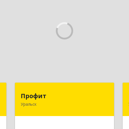
д
Профит
Профит
ч
Уральск
090000 ЗКО М.Маметовой, д.50/1,
кв.29
,
,
Подробнее
.