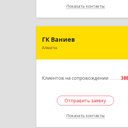
Показать контакты
Назад
ГК Вание
ГК Ваниев
Алматы
Республика Казахстан, Бостандыкски
район, г.Алматы, ул. Егизбаева, 7/3 Н
9
Подробне
Клиентов на сопровождении
38
Отправить заявку
Отправить заявку
Показать контакты
Назад