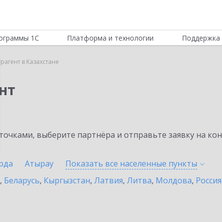
ограммы 1С
Платформа и технологии
Поддержка 
рагент в Казахстане
нт
очками, выберите партнёра и отправьте заявку на ко
рда
Атырау
Показать все населенные
пункты
,
Беларусь
,
Кыргызстан
,
Латвия
,
Литва
,
Молдова
,
Россия