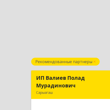
Рекомендованные партнеры
ИП Валиев Полад
ИП Валиев Пола
Мурадинович
Мурадинови
Сарыагаш
160900, Республика Казахстан
Туркестанская область
Сарыагашский район, г. Сарыагаш, ул