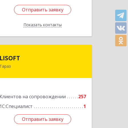
Отправить заявку
Отправить заявку
Показать контакты
Назад
LISOFT
LISOFT
Тараз
080002, Казахстан, Тараз, Казыбек Би,
дом № 138, корпус 7
Подробнее
Клиентов на сопровождении
257
1С:Специалист
1
Отправить заявку
Отправить заявку