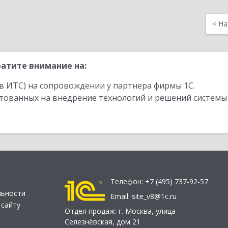
<
На
атите внимание на:
в ИТС) на сопровождении у партнера фирмы 1С.
стованных на внедрение технологий и решений системы
Телефон:
+7 (495) 737-92-57
льности
Email:
site_v8@1c.ru
 сайту
Отдел продаж:
г. Москва
,
улица
Селезнёвская, дом 21