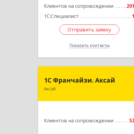
Клиентов на сопровождении
Исмайлова, дом № 37 
20
1С:Специалист
Подробне
Отправить заявку
Отправить заявку
Показать контакты
Назад
1С Франчайзи. Акса
1С Франчайзи. Аксай
Аксай
090302, Казахстан, ЗКО, г.Аксай
ул.Железнодорожная 174/
Подробне
Клиентов на сопровождении
5