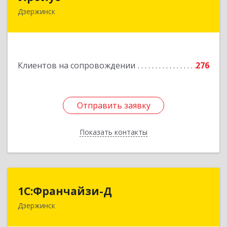
Дзержинск
606016, Нижегородская обл, Дзержинск г,
Студенческая ул, дом № 30
Подробнее
Клиентов на сопровождении
276
Отправить заявку
Отправить заявку
Показать контакты
Назад
1С:Франчайзи-Д
1С:Франчайзи-Д
Дзержинск
606025, Нижегородская обл, Дзержинск г,
Циолковского пр-кт, дом № 15