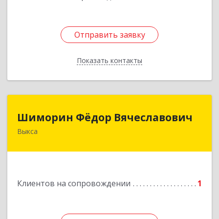
Отправить заявку
Отправить заявку
Показать контакты
Назад
Шиморин Фёдор Вячеславович
Шиморин Фёдор Вячеславович
Выкса
Подробнее
Клиентов на сопровождении
1