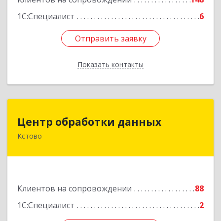
1С:Специалист
6
Отправить заявку
Отправить заявку
Показать контакты
Назад
Центр обработки данных
Центр обработки данных
Кстово
607650, Нижегородская обл, Кстово г, Победы
пр-кт, дом № 14
Подробнее
Клиентов на сопровождении
88
1С:Специалист
2