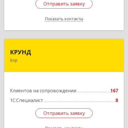
Отправить заявку
Отправить заявку
Показать контакты
Назад
КРУНД
КРУНД
Бор
606440, Нижегородская обл, Бор г,
Профсоюзная ул, дом № 6
Подробнее
Клиентов на сопровождении
167
1С:Специалист
8
Отправить заявку
Отправить заявку