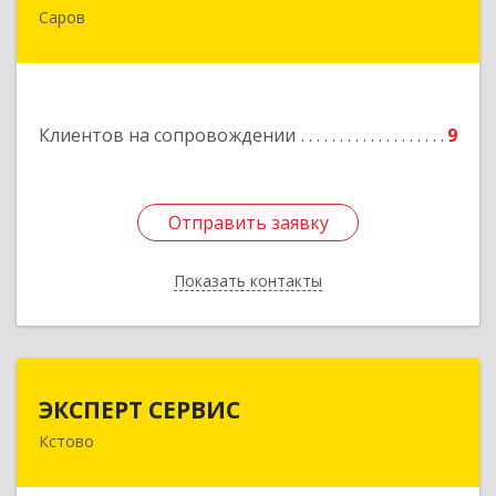
Саров
607190, Нижегородская обл, Саров г,
Куйбышева ул, дом № 11
Подробнее
Клиентов на сопровождении
9
Отправить заявку
Отправить заявку
Показать контакты
Назад
ЭКСПЕРТ СЕРВИС
ЭКСПЕРТ СЕРВИС
Кстово
Подробнее