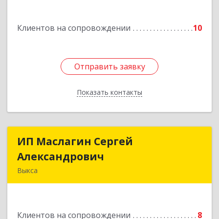
Клиентов на сопровождении
10
Отправить заявку
Отправить заявку
Показать контакты
Назад
ИП Маслагин Сергей
ИП Маслагин Сергей
Александрович
Александрович
Выкса
607060, Нижегородская обл, , Выкса г, Красная
пл., 16/61
Клиентов на сопровождении
8
Подробнее