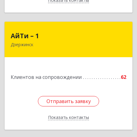
Показать контакты
Назад
АйТи – 1
АйТи – 1
Дзержинск
606015, Нижегородская обл, Дзержинск г,
Ленина пр-кт, дом № 8, кв.20
Подробнее
Клиентов на сопровождении
62
Отправить заявку
Отправить заявку
Показать контакты
Назад