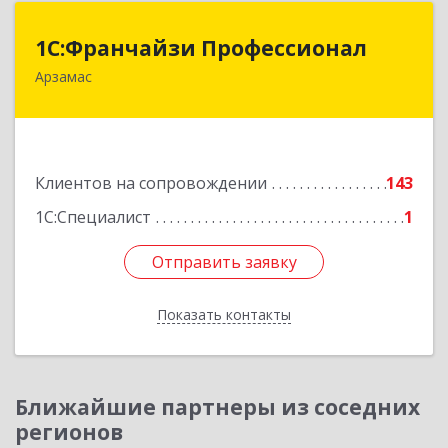
1С:Франчайзи Профессионал
1С:Франчайзи Профессионал
Арзамас
607227, Нижегородская обл, Арзамас г, Кирова
ул, дом № 56, кв.6
Подробнее
Клиентов на сопровождении
143
1С:Специалист
1
Отправить заявку
Отправить заявку
Показать контакты
Назад
Ближайшие партнеры из соседних
регионов