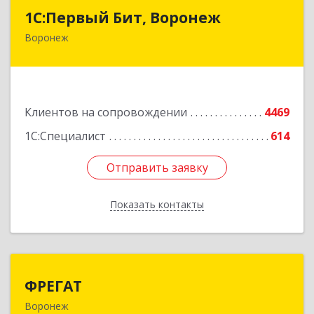
1С:Первый Бит, Воронеж
1С:Первый Бит, Воронеж
Воронеж
394006, Воронежская обл, Воронеж г, 20-летия
Октября ул, дом № 119, оф.711
Подробнее
Клиентов на сопровождении
4469
1С:Специалист
614
Отправить заявку
Отправить заявку
Показать контакты
Назад
ФРЕГАТ
ФРЕГАТ
Воронеж
394006, Воронежская обл, Воронеж г,