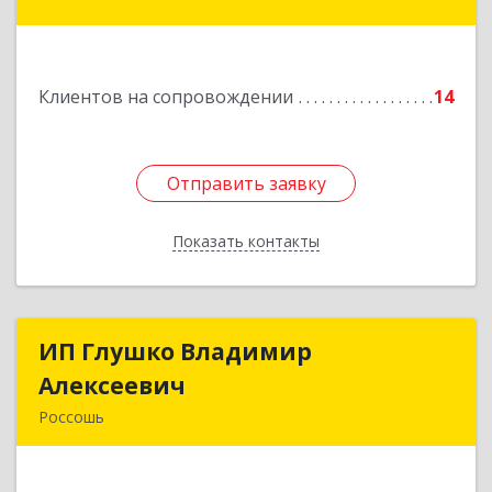
Алексеевка г, Совхозная ул, дом № 23, кв.2
Подробнее
Клиентов на сопровождении
14
Отправить заявку
Отправить заявку
Показать контакты
Назад
ИП Глушко Владимир
ИП Глушко Владимир
Алексеевич
Алексеевич
Россошь
396650, Воронежская обл, Россошанский р-н,
Россошь г,ул Октябрьская 76 Г