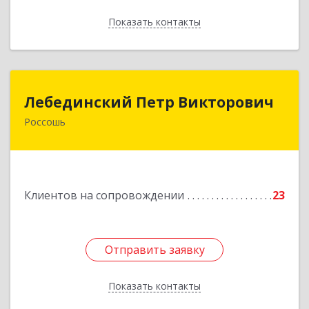
Показать контакты
Назад
Лебединский Петр Викторович
Лебединский Петр Викторович
Россошь
396650, Воронежская обл., г. Россошь, пер.
Крамского 11
Подробнее
Клиентов на сопровождении
23
Отправить заявку
Отправить заявку
Показать контакты
Назад