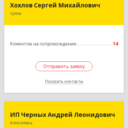
Хохлов Сергей Михайлович
Хохлов Сергей Михайлович
Грязи
399059, Россия, Липецкая обл., г.Грязи,
ул.Рублева, д.31
Подробнее
Клиентов на сопровождении
14
Отправить заявку
Отправить заявку
Показать контакты
Назад
ИП Черных Андрей Леонидович
ИП Черных Андрей Леонидович
Алексеевка
309850, Белгородская обл, Алексеевский р-н,