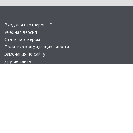
Вход для партнеров 1С
Учебная версия
Стать партнером
Политика конфиденциальности
Замечания по сайту
Другие сайты
Телефон:
+7 (495) 737-92-57
Email:
site_v8@1c.ru
Отдел продаж:
г. Москва
,
улица Селезнёвская, дом 21
© 2026 АО «Группа 1С» (правопреемник «1С»). Все права на сайт
защищены