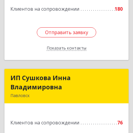
Подробнее
Клиентов на сопровождении
180
Отправить заявку
Отправить заявку
Показать контакты
Назад
ИП Сушкова Инна
ИП Сушкова Инна
Владимировна
Владимировна
Павловск
396420, Воронежская обл, Павловский р-н,
Павловск г, Цветочная ул, дом № 4/2
Клиентов на сопровождении
76
Подробнее