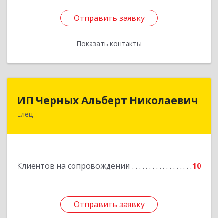
Отправить заявку
Отправить заявку
Показать контакты
Назад
ИП Черных Альберт Николаевич
ИП Черных Альберт Николаевич
Елец
399771, Липецкая обл, Елец г, Н.Гусевой ул, 56А
Подробнее
Клиентов на сопровождении
10
Отправить заявку
Отправить заявку