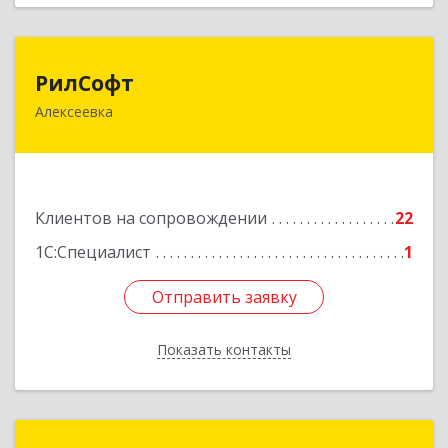
РилСофт
РилСофт
Алексеевка
309850, Белгородская обл, Алексеевский р-н,
Алексеевка г, 1-й Мостовой пер, дом № 5А
Подробнее
Клиентов на сопровождении
22
1С:Специалист
1
Отправить заявку
Отправить заявку
Показать контакты
Назад