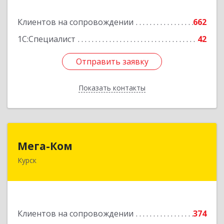
Подробнее
Клиентов на сопровождении
662
1С:Специалист
42
Отправить заявку
Отправить заявку
Показать контакты
Назад
Мега-Ком
Мега-Ком
Курск
305001, Курская обл, Курск г, Красной Армии ул,
дом № 23 А
Подробнее
Клиентов на сопровождении
374