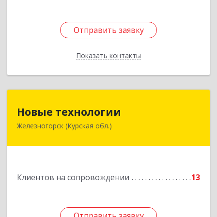
Отправить заявку
Отправить заявку
Показать контакты
Назад
Новые технологии
Новые технологии
Железногорск (Курская обл.)
307170, Курская обл, Железногорский р-н,
Железногорск г, Автолюбителей пер, дом № 5,
офис 7
Подробнее
Клиентов на сопровождении
13
Отправить заявку
Отправить заявку