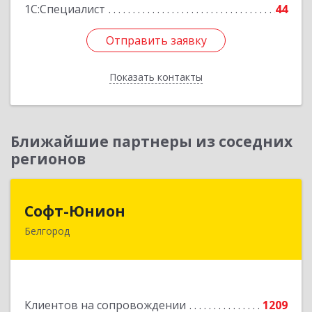
1С:Специалист
44
Отправить заявку
Отправить заявку
Показать контакты
Назад
Ближайшие партнеры из соседних
регионов
Софт-Юнион
Софт-Юнион
Белгород
308014, Белгородская обл, Белгород г, Садовая
ул, дом № 3а, оф.4/1
Подробнее
Клиентов на сопровождении
1209