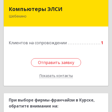
Компьютеры ЭЛСИ
Компьютеры ЭЛСИ
Шебекино
309290, Белгородская обл, Шебекино,
ул.Ленина , д.12
Подробнее
Клиентов на сопровождении
1
Отправить заявку
Отправить заявку
Показать контакты
Назад
При выборе фирмы-франчайзи в Курске,
обратите внимание на: