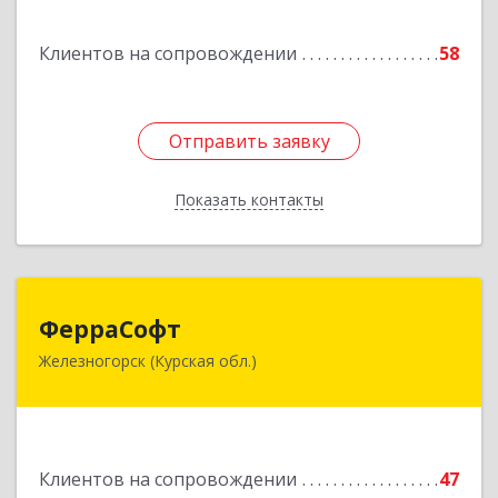
Подробнее
Клиентов на сопровождении
58
Отправить заявку
Отправить заявку
Показать контакты
Назад
ФерраСофт
ФерраСофт
Железногорск (Курская обл.)
307179, Курская обл, Железногорск г, Ленина ул,
дом № 92, корпус 1, оф.2-34
Подробнее
Клиентов на сопровождении
47