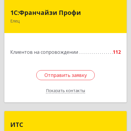
1С:Франчайзи Профи
1С:Франчайзи Профи
Елец
399784, Липецкая обл, Елец г, Гагарина ул,
Здание № 3а
Подробнее
Клиентов на сопровождении
112
Отправить заявку
Отправить заявку
Показать контакты
Назад
ИТС
ИТС