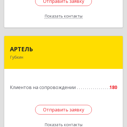
Отправить заявку
Отправить заявку
Показать контакты
Назад
АРТЕЛЬ
АРТЕЛЬ
Губкин
309181, Белгородская обл, Губкинский р-н,
Губкин г, Мира ул, дом № 20, оф.506
Подробнее
Клиентов на сопровождении
180
Отправить заявку
Отправить заявку
Показать контакты
Назад