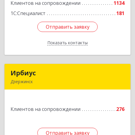
Клиентов на сопровождении
1134
Подробнее
1С:Специалист
181
Отправить заявку
Отправить заявку
Показать контакты
Назад
Ирбиус
Ирбиус
Дзержинск
606016, Нижегородская обл, Дзержинск г,
Студенческая ул, дом № 30
Клиентов на сопровождении
276
Подробнее
Отправить заявку
Отправить заявку