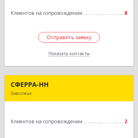
Клиентов на сопровождении
8
Отправить заявку
Отправить заявку
Показать контакты
Назад
СФЕРРА-НН
СФЕРРА-НН
Заволжье
Подробнее
Клиентов на сопровождении
2