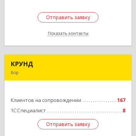
Отправить заявку
Отправить заявку
Показать контакты
Назад
КРУНД
КРУНД
Бор
606440, Нижегородская обл, Бор г,
Профсоюзная ул, дом № 6
Клиентов на сопровождении
167
Подробнее
1С:Специалист
8
Отправить заявку
Отправить заявку