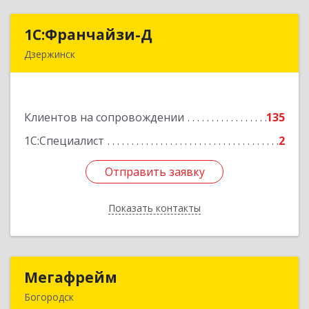
1С:Франчайзи-Д
1С:Франчайзи-Д
Дзержинск
606025, Нижегородская обл, Дзержинск г,
Циолковского пр-кт, дом № 15
Клиентов на сопровождении
135
Подробнее
1С:Специалист
2
Отправить заявку
Отправить заявку
Показать контакты
Назад
Мегафрейм
Мегафрейм
Богородск