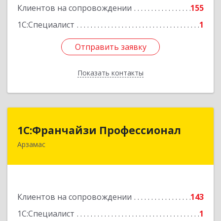
Клиентов на сопровождении
155
1С:Специалист
1
Отправить заявку
Отправить заявку
Показать контакты
Назад
1С:Франчайзи Профессионал
1С:Франчайзи Профессионал
Арзамас
607227, Нижегородская обл, Арзамас г, Кирова
ул, дом № 56, кв.6
Подробнее
Клиентов на сопровождении
143
1С:Специалист
1