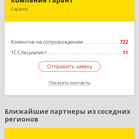
Саранск
430005, Мордовия Респ, Саранск г,
Большевистская ул, дом № 60, этаж 4 оф.7
Подробнее
Клиентов на сопровождении
722
1С:Специалист
11
Отправить заявку
Отправить заявку
Показать контакты
Назад
Ближайшие партнеры из соседних
регионов
1С:Первый Бит, Пенза