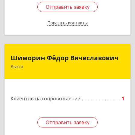
Отправить заявку
Отправить заявку
Показать контакты
Назад
Шиморин Фёдор Вячеславович
Шиморин Фёдор Вячеславович
Выкса
Подробнее
Клиентов на сопровождении
1
Отправить заявку
Отправить заявку