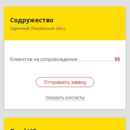
Содружество
Содружество
Заречный (Пензенская обл.)
442962, Пензенская обл, Заречный г,
Промышленная ул, дом № 25
Подробнее
Клиентов на сопровождении
55
Отправить заявку
Отправить заявку
Показать контакты
Назад
ПрофИТ