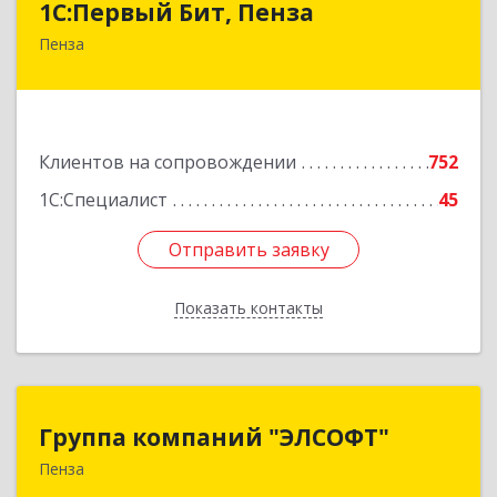
1С:Первый Бит, Пенза
Пенза
440000, Пензенская обл, Пенза г, Московская
ул, дом № 15, пом.1
Подробнее
Клиентов на сопровождении
752
1С:Специалист
45
Отправить заявку
Отправить заявку
Показать контакты
Назад
Группа компаний "ЭЛСОФТ"
Группа компаний "ЭЛСОФТ"
Пенза
440020, Пензенская обл, Пенза г, Суворова ул,