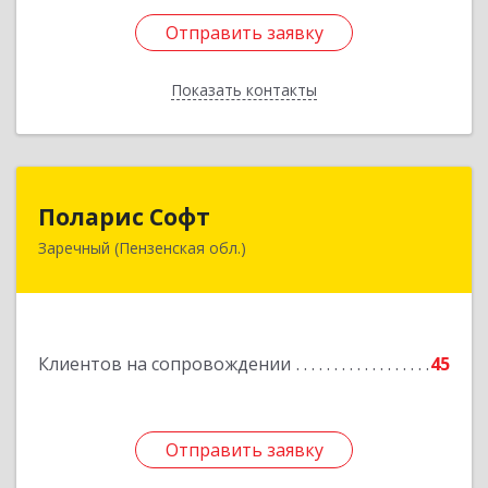
Отправить заявку
Отправить заявку
Показать контакты
Назад
Поларис Софт
Поларис Софт
Заречный (Пензенская обл.)
442960, Пензенская обл, Заречный г,
В.В.Демакова проезд, дом № 5, кв.303
Подробнее
Клиентов на сопровождении
45
Отправить заявку
Отправить заявку