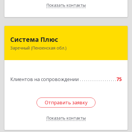
Показать контакты
Назад
Система Плюс
Система Плюс
Заречный (Пензенская обл.)
442960, Пензенская обл, Заречный г,
Комсомольская ул, дом № 1-205
Подробнее
Клиентов на сопровождении
75
Отправить заявку
Отправить заявку
Показать контакты
Назад