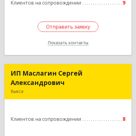
Клиентов на сопровождении
9
Отправить заявку
Отправить заявку
Показать контакты
Назад
ИП Маслагин Сергей
ИП Маслагин Сергей
Александрович
Александрович
Выкса
607060, Нижегородская обл, , Выкса г, Красная
пл., 16/61
Клиентов на сопровождении
8
Подробнее