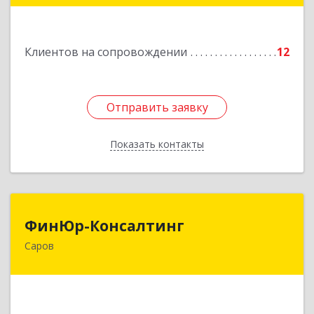
Подробнее
Клиентов на сопровождении
12
Отправить заявку
Отправить заявку
Показать контакты
Назад
ФинЮр-Консалтинг
ФинЮр-Консалтинг
Саров
607190, Нижегородская обл, Саров г,
Куйбышева ул, дом № 11
Подробнее