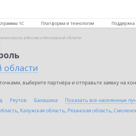
ограммы 1С
Платформа и технологии
Поддержка 
инконтроль в Москве и Московской области
роль
й области
очками, выберите партнёра и отправьте заявку на ко
д
Реутов
Балашиха
Показать все населенные
пу
область
,
Калужская область
,
Рязанская область
,
Смоленск