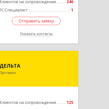
Подробнее
Клиентов на сопровождении
246
1С:Специалист
1
Отправить заявку
Отправить заявку
Показать контакты
Назад
ДЕЛЬТА
ДЕЛЬТА
142281, Московская обл, Протвино г,
Протвино
Кременковское ш, дом № 9А
Подробнее
Клиентов на сопровождении
125