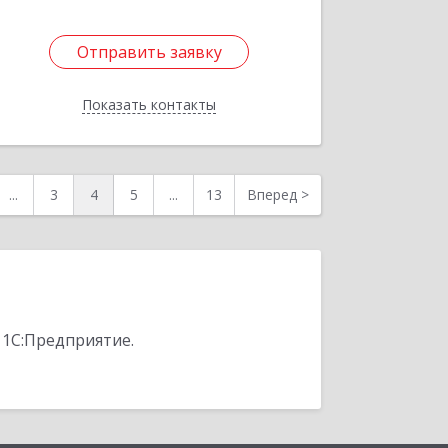
Отправить заявку
Отправить заявку
Показать контакты
Назад
...
3
4
5
...
13
Вперед
>
 1С:Предприятие.