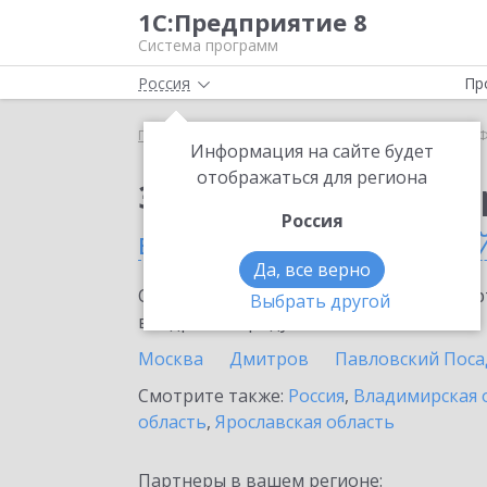
1С:Предприятие 8
Система программ
Россия
Пр
Главная
Сервисы ИТС
1С-Финконтроль
1С-Ф
Информация на сайте будет
отображаться для региона
Заказать 1С-Финконт
Россия
в Москве и Московско
Да, все верно
Ознакомьтесь с информационными карт
Выбрать другой
внедрение продукта.
Москва
Дмитров
Павловский Поса
Смотрите также:
Россия
,
Владимирская 
область
,
Ярославская область
Партнеры в вашем регионе: