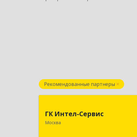
Рекомендованные партнеры
ГК Интел-Серви
ГК Интел-Сервис
117105, Москва г, Варшавское ш, до
Москва
№ 37А, этаж 2, пом. 20