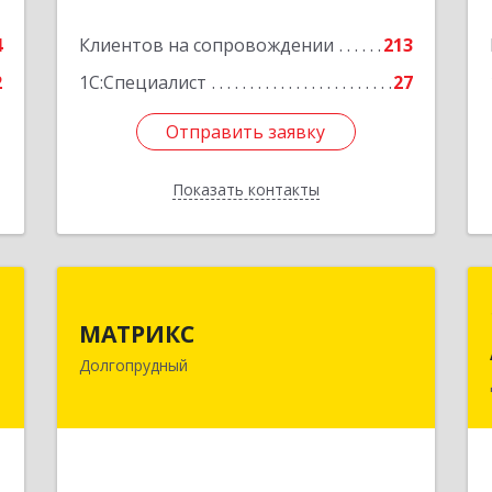
е
Подробнее
4
Клиентов на сопровождении
213
2
1С:Специалист
27
Отправить заявку
Отправить заявку
Показать контакты
Назад
.
МАТРИКС
МАТРИКС
,
141707, Московская обл,
Долгопрудный
А
Долгопрудный г, Пацаева пр-кт, дом
№ 7/10
е
Подробнее