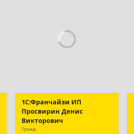
с
1C:Франчайзи ИП
1C:Франчайзи ИП
Просвирин Денис
Просвирин Денис
м
Викторович
Викторович
5
Троицк