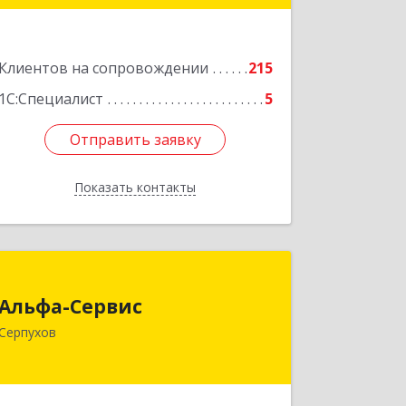
Подробнее
Клиентов на сопровождении
215
1С:Специалист
5
Отправить заявку
Отправить заявку
Показать контакты
Назад
Альфа-Сервис
Альфа-Сервис
142200, Московская обл, Серпухов г,
Серпухов
Красноармейская ул, дом № 35/60
Подробнее