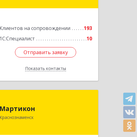
№ 4
Подробнее
Клиентов на сопровождении
193
1С:Специалист
10
Отправить заявку
Отправить заявку
Показать контакты
Назад
Мартикон
Мартикон
143090, Московская обл,
Краснознаменск
Краснознаменск г, Краснознаменная
ул, дом № 27, пом.36