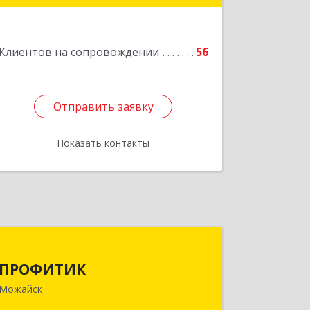
Подробнее
Клиентов на сопровождении
56
Отправить заявку
Отправить заявку
Показать контакты
Назад
ПРОФИТИК
ПРОФИТИК
143200, Московская обл, Можайский
Можайск
р-н, Можайск г, Молодежная ул, дом