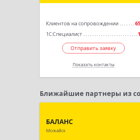
Латышская ул, дом № 13А, пом.
Подробне
Клиентов на сопровождении
6
1С:Специалист
Отправить заявку
Отправить заявку
Показать контакты
Назад
Ближайшие партнеры из со
БАЛАН
БАЛАНС
143200, Московская обл, Можайски
Можайск
р-н, Можайск г, Переяслав