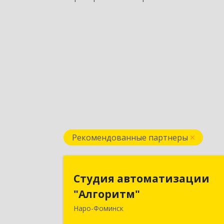
Рекомендованные партнеры
Студия автоматизаци
Студия автоматизации
"Алгоритм
"Алгоритм"
Наро-Фоминск
143306, Московская обл, г.о. Наро
Фоминский, Наро-Фоминск г