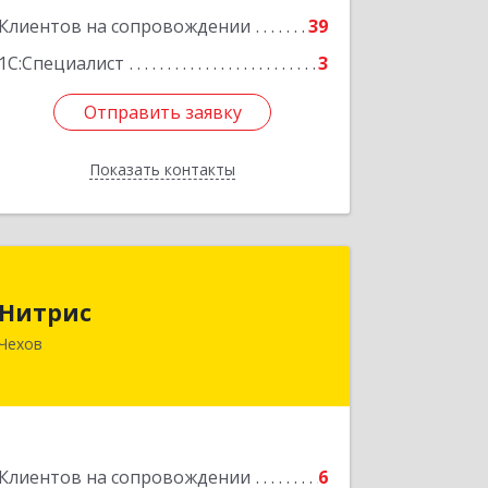
Клиентов на сопровождении
39
1С:Специалист
3
Отправить заявку
Отправить заявку
Показать контакты
Назад
Нитрис
Нитрис
142350, Московская обл, Чехов м.о.,
Чехов
Столбовая пгт, Серпуховская ул, дом
№ 23
Подробнее
Клиентов на сопровождении
6