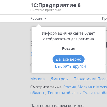
1С:Предприятие 8
Система программ
Россия
Пр
Главная
Сервисы ИТС
1С-Финконтроль
1С-
Информация на сайте будет
отображаться для региона
Заказать 1С-Финконт
Россия
в Наро-Фоминске
Да, все верно
Ознакомьтесь с информационными карт
Выбрать другой
внедрение продукта.
Москва
Дмитров
Павловский Поса
Смотрите также:
Россия
,
Москва и Моск
область
,
Тверская область
,
Тульская об
Партнеры в вашем регионе: