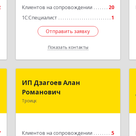
е
2
Клиентов на сопровождении
20
1
1С:Специалист
1
Отправить заявку
Отправить заявку
Показать контакты
Назад
р
ИП Дзагоев Алан
ИП Дзагоев Алан
ч
Романович
Романович
Троицк
,
119297, Москва
9
г,пос.Московский,ул.Родниковая,дом
30,к.1,кв.500Текстильщиков ул, дом
№ 6
е
7
Клиентов на сопровождении
5