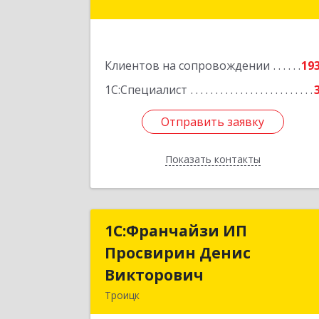
Хмельницкого ул, дом № 36, оф.
Подробне
Клиентов на сопровождении
19
1С:Специалист
Отправить заявку
Отправить заявку
Показать контакты
Назад
1C:Франчайзи ИП
1C:Франчайзи И
Просвирин Денис
Просвирин Дени
Викторович
Викторови
Троицк
108842, Москва г, вн.тер.г. городско