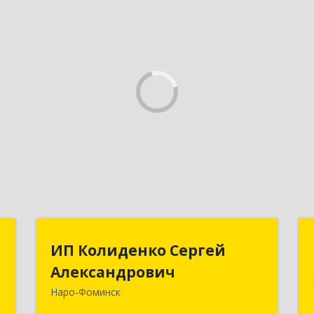
и
ИП Колиденко Сергей
ИП Колиденко Сергей
"
Александрович
Александрович
Наро-Фоминск
-
143300, Московская обл, Наро-
,
Фоминский р-н, Наро-Фоминск г,