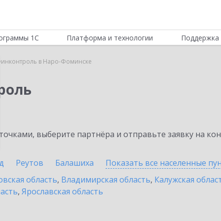
ограммы 1С
Платформа и технологии
Поддержка 
Финконтроль в Наро-Фоминске
роль
очками, выберите партнёра и отправьте заявку на ко
д
Реутов
Балашиха
Показать все населенные
пу
овская область
,
Владимирская область
,
Калужская облас
ласть
,
Ярославская область