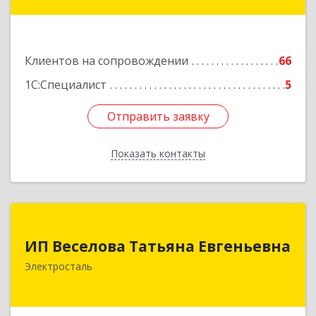
Подробнее
Клиентов на сопровождении
66
1С:Специалист
5
Отправить заявку
Отправить заявку
Показать контакты
Назад
ИП Веселова Татьяна Евгеньевна
ИП Веселова Татьяна Евгеньевна
144000, Московская обл, Электросталь г,
Электросталь
Николаева ул, дом № 6, кв.6
Подробнее