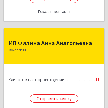
Показать контакты
Назад
ИП Филина Анна Анатольевна
ИП Филина Анна Анатольевна
140180, Московская обл, Жуковский г,
Жуковский
Баженова ул, дом № 19, кв.20
Подробнее
Клиентов на сопровождении
11
Отправить заявку
Отправить заявку