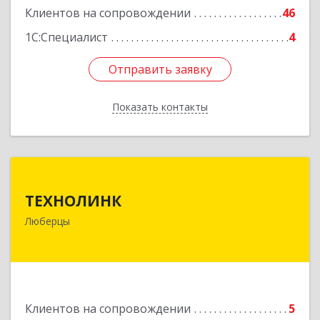
Клиентов на сопровождении
46
1С:Специалист
4
Отправить заявку
Отправить заявку
Показать контакты
Назад
ТЕХНОЛИНК
ТЕХНОЛИНК
140014, г.Люберцы, Октябрьский просп., д.373
Люберцы
Подробнее
Клиентов на сопровождении
5