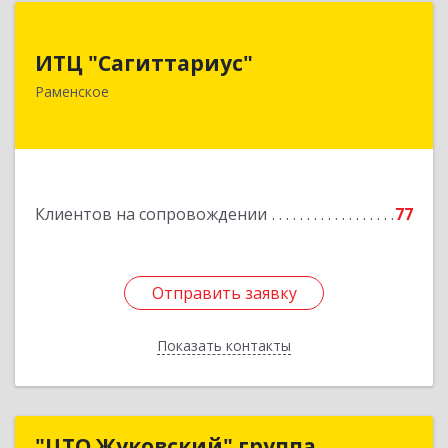
ИТЦ "Сагиттариус"
ИТЦ "Сагиттариус"
140103, Московская обл, Раменское г,
Раменское
Приборостроителей ул, дом № 16А, кв.16
Подробнее
Клиентов на сопровождении
77
Отправить заявку
Отправить заявку
Показать контакты
Назад
"ЦТО Жуковский" группа
"ЦТО Жуковский" группа