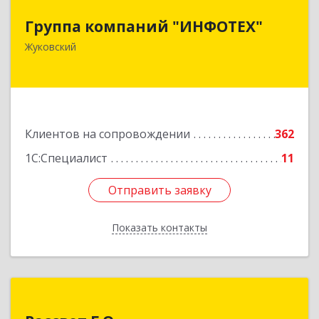
Группа компаний "ИНФОТЕХ"
Группа компаний "ИНФОТЕХ"
140180, Московская обл, Жуковский г, Чкалова
Жуковский
ул, дом № 37
Подробнее
Клиентов на сопровождении
362
1С:Специалист
11
Отправить заявку
Отправить заявку
Показать контакты
Назад
Рассвет Г.О.