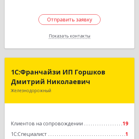
Отправить заявку
Отправить заявку
Показать контакты
Назад
1С:Франчайзи ИП Горшков
1С:Франчайзи ИП Горшков
Дмитрий Николаевич
Дмитрий Николаевич
Железнодорожный
143980, Московская обл, Железнодорожный г,
Пролетарская ул, дом № 10, кв.25
Подробнее
Клиентов на сопровождении
19
1С:Специалист
1