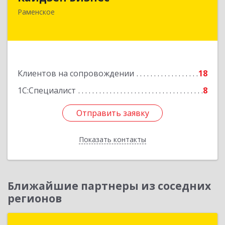
140165, Московская обл, Раменское г,
Раменское
Гжельского Кирпичного Завода п, дом № 11,
кв.12
Подробнее
Клиентов на сопровождении
18
1С:Специалист
8
Отправить заявку
Отправить заявку
Показать контакты
Назад
Ближайшие партнеры из соседних
регионов