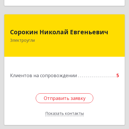
Сорокин Николай Евгеньевич
Сорокин Николай Евгеньевич
Электроугли
Подробнее
Клиентов на сопровождении
5
Отправить заявку
Отправить заявку
Показать контакты
Назад