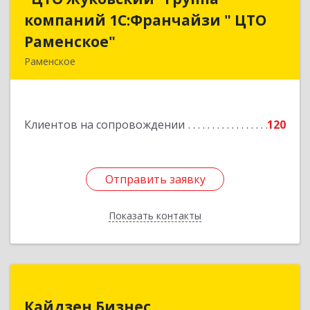
компаний 1С:Франчайзи " ЦТО
компаний 1С:Франчайзи " ЦТО
Раменское"
Раменское"
Раменское
140100, Московская обл, Раменское г, Дергаево
д, Центральная ул, дом № 58А
Клиентов на сопровождении
120
Подробнее
Отправить заявку
Отправить заявку
Показать контакты
Назад
Кайдзен Бизнес
Кайдзен Бизнес