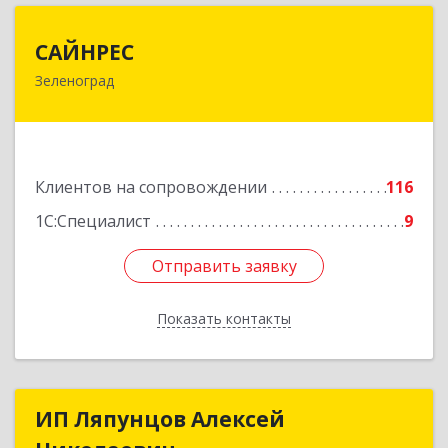
САЙНРЕС
САЙНРЕС
Зеленоград
124365, Москва г, Зеленоград г, корпус 2307А,
кв.37
Подробнее
Клиентов на сопровождении
116
1С:Специалист
9
Отправить заявку
Отправить заявку
Показать контакты
Назад
ИП Ляпунцов Алексей
ИП Ляпунцов Алексей