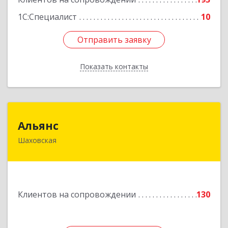
1С:Специалист
10
Отправить заявку
Отправить заявку
Показать контакты
Назад
Альянс
Альянс
Шаховская
143700, Московская обл, Шаховской р-н,
рп.Шаховская, ул.1-я Советская, дом № 44
Подробнее
Клиентов на сопровождении
130