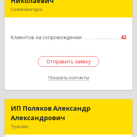
Николаевич
Николаевич
Солнечногорск
Подробнее
Клиентов на сопровождении
42
Отправить заявку
Отправить заявку
Показать контакты
Назад
ИП Поляков Александр
ИП Поляков Александр
Александрович
Александрович
Тучково
143160, Московская обл., Рузский р-н,