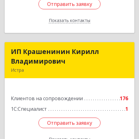
Отправить заявку
Отправить заявку
Показать контакты
Назад
ИП Крашенинин Кирилл
ИП Крашенинин Кирилл
Владимирович
Владимирович
Истра
143500, Московская обл, Истра г, 9
Гвардейской Дивизии ул, дом № 62, корпус В,
кв.68
Клиентов на сопровождении
176
Подробнее
1С:Специалист
1
Отправить заявку
Отправить заявку