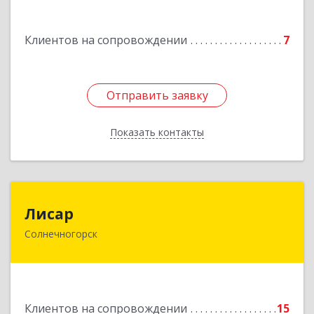
Дорохово п., Московская ул., д.9
Клиентов на сопровождении
7
Подробнее
Отправить заявку
Отправить заявку
Показать контакты
Назад
Лисар
Лисар
Солнечногорск
141551, Московская обл, Солнечногорский р-н,
Андреевка рп, Жилинская ул, дом № 27, корпус
3, кв.120
Подробнее
Клиентов на сопровождении
15