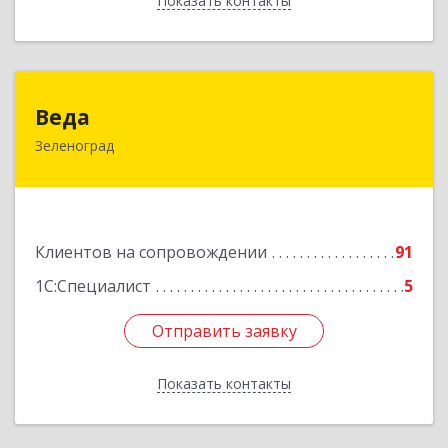
Показать контакты
Назад
Веда
Веда
Зеленоград
124683, Москва г, Зеленоград г, корпус 1504,
н.п.II
Подробнее
Клиентов на сопровождении
91
1С:Специалист
5
Отправить заявку
Отправить заявку
Показать контакты
Назад