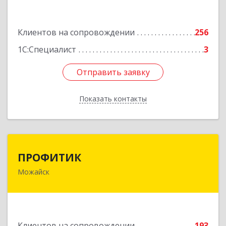
Подробнее
Клиентов на сопровождении
256
1С:Специалист
3
Отправить заявку
Отправить заявку
Показать контакты
Назад
ПРОФИТИК
ПРОФИТИК
Можайск
143200, Московская обл, Можайский р-н,
Можайск г, Молодежная ул, дом № 4
Подробнее
Клиентов на сопровождении
193