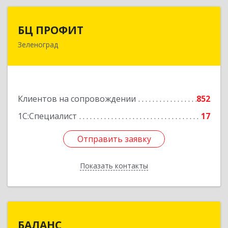
БЦ ПРОФИТ
БЦ ПРОФИТ
Зеленоград
124482, Москва г, Зеленоград г, корпус 340,
этаж 1, пом.Х, ком.1-5
Подробнее
Клиентов на сопровождении
852
1С:Специалист
17
Отправить заявку
Отправить заявку
Показать контакты
Назад
БАЛАНС
БАЛАНС