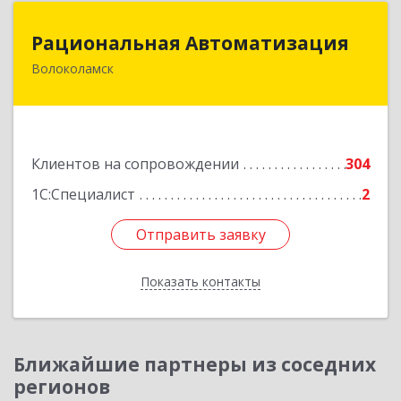
Рациональная Автоматизация
Рациональная Автоматизация
Волоколамск
143600, Московская обл, Волоколамский р-н,
Волоколамск г, Октябрьская пл, дом № 10,
оф.12
Подробнее
Клиентов на сопровождении
304
1С:Специалист
2
Отправить заявку
Отправить заявку
Показать контакты
Назад
Ближайшие партнеры из соседних
регионов