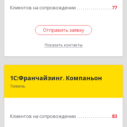
Клиентов на сопровождении
77
Подробнее
Отправить заявку
Отправить заявку
Показать контакты
Назад
1С:Франчайзинг. Компаньон
1С:Франчайзинг. Компаньон
Тюмень
625049, Тюменская обл, Тюмень г,
Магнитогорская ул, дом № 11, корпус 1, оф.19
Подробнее
Клиентов на сопровождении
83