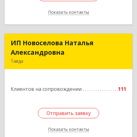
Показать контакты
Назад
ИП Новоселова Наталья
ИП Новоселова Наталья
Александровна
Александровна
Тавда
623950, Свердловская обл, Тавда г, 9 Мая ул,
дом № 4
Клиентов на сопровождении
111
Подробнее
Отправить заявку
Отправить заявку
Показать контакты
Назад