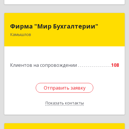
Фирма "Мир Бухгалтерии"
Фирма "Мир Бухгалтерии"
Камышлов
624860, Свердловская обл, Камышлов г,
Советская ул, дом № 7
Подробнее
Клиентов на сопровождении
108
Отправить заявку
Отправить заявку
Показать контакты
Назад