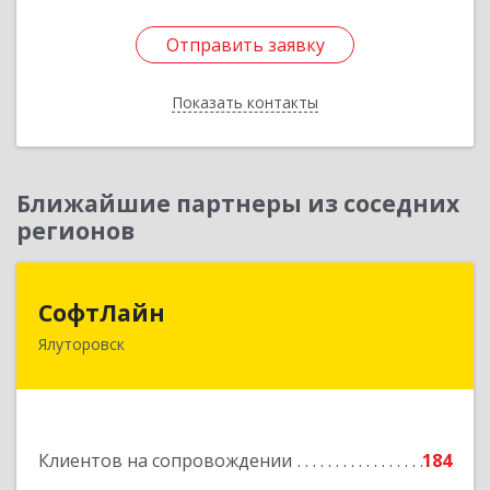
Отправить заявку
Отправить заявку
Показать контакты
Назад
Ближайшие партнеры из соседних
регионов
СофтЛайн
СофтЛайн
Ялуторовск
627010, Тюменская обл, Ялуторовский р-н,
Ялуторовск г, Ленина ул, дом № 28
Подробнее
Клиентов на сопровождении
184