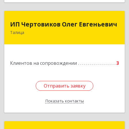
ИП Чертовиков Олег Евгеньевич
ИП Чертовиков Олег Евгеньевич
Талица
623640, Свердловская обл, Талица г, Ленина ул,
дом № 73, кв.31
Подробнее
Клиентов на сопровождении
3
Отправить заявку
Отправить заявку
Показать контакты
Назад