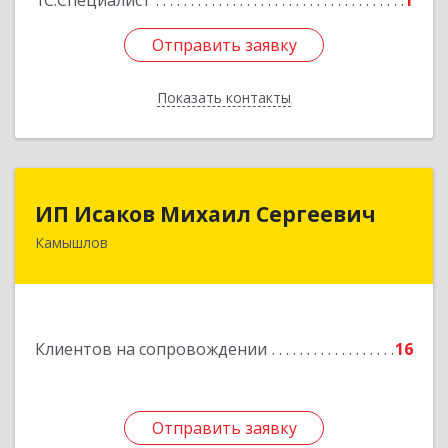
1С:Специалист
1
Отправить заявку
Отправить заявку
Показать контакты
Назад
ИП Исаков Михаил Сергеевич
ИП Исаков Михаил Сергеевич
Камышлов
624860, Свердловская обл, Камышлов г, Ленина
ул, дом № 20
Подробнее
Клиентов на сопровождении
16
Отправить заявку
Отправить заявку