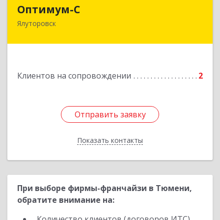
Оптимум-С
Оптимум-С
Ялуторовск
Подробнее
Клиентов на сопровождении
2
Отправить заявку
Отправить заявку
Показать контакты
Назад
При выборе фирмы-франчайзи в Тюмени,
обратите внимание на:
Количество клиентов (договоров ИТС)