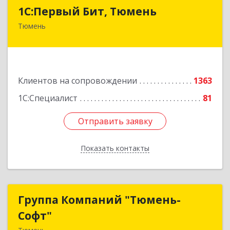
1С:Первый Бит, Тюмень
1С:Первый Бит, Тюмень
Тюмень
625000, Тюменская обл, Тюмень г, Республики
ул, дом № 61, оф.712
Подробнее
Клиентов на сопровождении
1363
1С:Специалист
81
Отправить заявку
Отправить заявку
Показать контакты
Назад
Группа Компаний "Тюмень-
Группа Компаний "Тюмень-
Софт"
Софт"