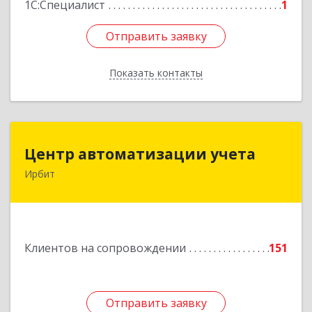
1С:Специалист
1
Отправить заявку
Отправить заявку
Показать контакты
Назад
Центр автоматизации учета
Центр автоматизации учета
Ирбит
623854, Свердловская обл, Ирбит г, Маршала
Жукова ул, дом № 3, кв.28
Подробнее
Клиентов на сопровождении
151
Отправить заявку
Отправить заявку