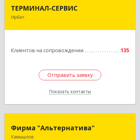
ТЕРМИНАЛ-СЕРВИС
ТЕРМИНАЛ-СЕРВИС
Ирбит
623850, Свердловская обл, Ирбит г,
Пролетарская ул, дом № 7
Подробнее
Клиентов на сопровождении
135
Отправить заявку
Отправить заявку
Показать контакты
Назад
Фирма "Альтернатива"
Фирма "Альтернатива"
Камышлов
624860, Свердловская обл, Камышлов г, Ленина