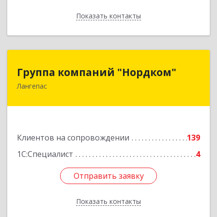
Показать контакты
Назад
Группа компаний "Нордком"
Группа компаний "Нордком"
Лангепас
628672, Тюменская обл, Лангепас г., Солнечная
ул., дом № 21/1, каб.313
Подробнее
Клиентов на сопровождении
139
1С:Специалист
4
Отправить заявку
Отправить заявку
Показать контакты
Назад