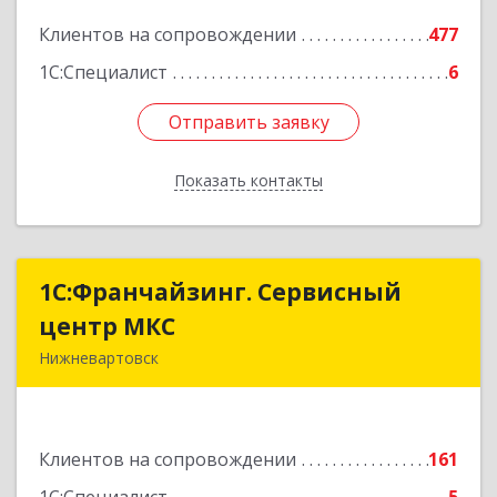
Подробнее
Клиентов на сопровождении
477
1С:Специалист
6
Отправить заявку
Отправить заявку
Показать контакты
Назад
1С:Франчайзинг. Сервисный
1С:Франчайзинг. Сервисный
центр МКС
центр МКС
Нижневартовск
628615, Ханты-Мансийский Автономный округ
- Югра АО, Нижневартовск г, Северная ул, дом
№ 54А, стр.1, оф.112, 202
Клиентов на сопровождении
161
Подробнее