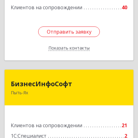
Клиентов на сопровождении
40
Отправить заявку
Отправить заявку
Показать контакты
Назад
БизнесИнфоСофт
БизнесИнфоСофт
Пыть-Ях
628380, Ханты-Мансийский Автономный округ
- Югра АО, Пыть-Ях г, 2 Нефтяников мкр, дом
№ 11, кв.52
Подробнее
Клиентов на сопровождении
21
1С:Специалист
2