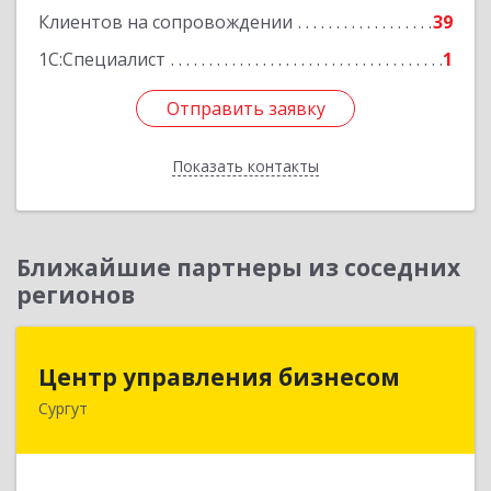
Клиентов на сопровождении
39
1С:Специалист
1
Отправить заявку
Отправить заявку
Показать контакты
Назад
Ближайшие партнеры из соседних
регионов
Центр управления бизнесом
Центр управления бизнесом
Сургут
628403, Ханты-Мансийский Автономный округ
- Югра АО, Сургут г, Мира пр-кт, дом № 56, кв.2