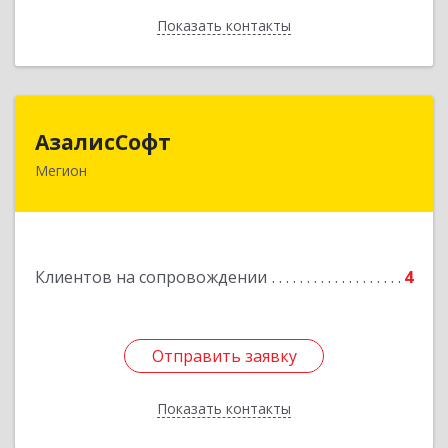
Показать контакты
Назад
АзалисСофт
АзалисСофт
Мегион
628690, Ханты-Мансийский Автономный округ
- Югра АО, Мегион г, Высокий пгт, Мира ул,
дом № 7, кв.2
Подробнее
Клиентов на сопровождении
4
Отправить заявку
Отправить заявку
Показать контакты
Назад