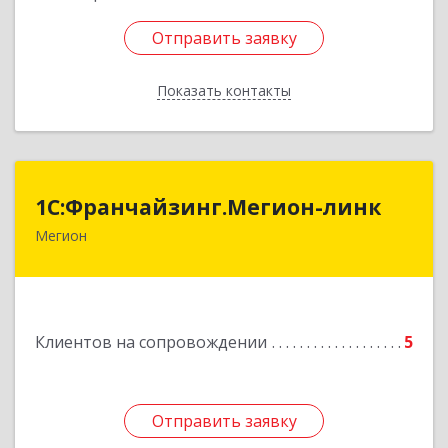
Отправить заявку
Отправить заявку
Показать контакты
Назад
1С:Франчайзинг.Мегион-линк
1С:Франчайзинг.Мегион-линк
Мегион
Подробнее
Клиентов на сопровождении
5
Отправить заявку
Отправить заявку