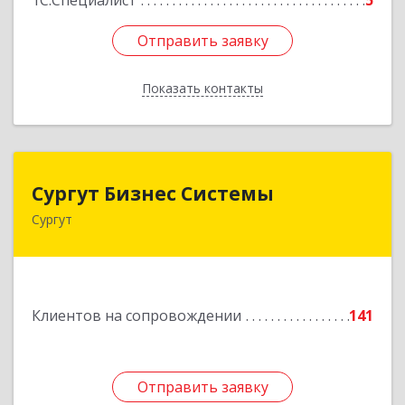
1С:Специалист
5
Отправить заявку
Отправить заявку
Показать контакты
Назад
Сургут Бизнес Системы
Сургут Бизнес Системы
Сургут
628406, Ханты-Мансийский Автономный округ
- Югра АО, Сургут г, 30 лет Победы ул, дом №
44, корпус А, оф.304
Подробнее
Клиентов на сопровождении
141
Отправить заявку
Отправить заявку