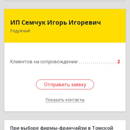
ИП Семчук Игорь Игоревич
ИП Семчук Игорь Игоревич
Радужный
628464, ХМАО-Югра, г. Радужный, 1 мкн.,
строение 43
Подробнее
Клиентов на сопровождении
2
Отправить заявку
Отправить заявку
Показать контакты
Назад
При выборе фирмы-франчайзи в Томской