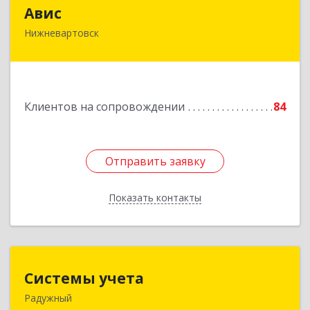
Авис
Авис
Нижневартовск
628600, Ханты-Мансийский Автономный округ
- Югра АО, Нижневартовск г, Ленина ул, дом №
2П, строение 16, этаж 2
Подробнее
Клиентов на сопровождении
84
Отправить заявку
Отправить заявку
Показать контакты
Назад
Системы учета
Системы учета
Радужный
628462, Ханты-Мансийский Автономный округ