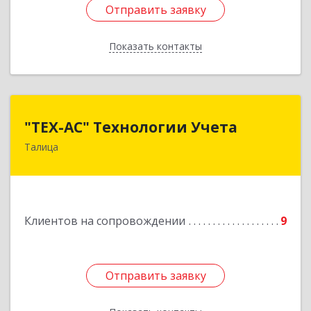
Отправить заявку
Отправить заявку
Показать контакты
Назад
"ТЕХ-АС" Технологии Учета
"ТЕХ-АС" Технологии Учета
Талица
623640, Свердловская обл, Талицкий р-н,
Талица г, Ленина ул, дом № 73, пом.9
Подробнее
Клиентов на сопровождении
9
Отправить заявку
Отправить заявку