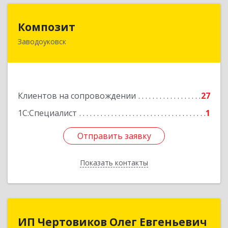
Композит
Композит
Заводоуковск
627140, Тюменская обл, Заводоуковский р-н,
Заводоуковск г, Шоссейная ул, дом № 156
Подробнее
Клиентов на сопровождении
27
1С:Специалист
1
Отправить заявку
Отправить заявку
Показать контакты
Назад
ИП Чертовиков Олег Евгеньевич
ИП Чертовиков Олег Евгеньевич