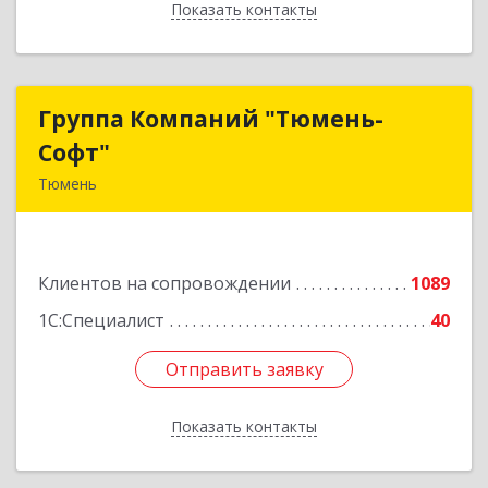
Показать контакты
Назад
Группа Компаний "Тюмень-
Группа Компаний "Тюмень-
Софт"
Софт"
Тюмень
625048, Тюменская обл, Тюмень г, Салтыкова-
Щедрина ул, дом № 44/4
Клиентов на сопровождении
1089
Подробнее
1С:Специалист
40
Отправить заявку
Отправить заявку
Показать контакты
Назад