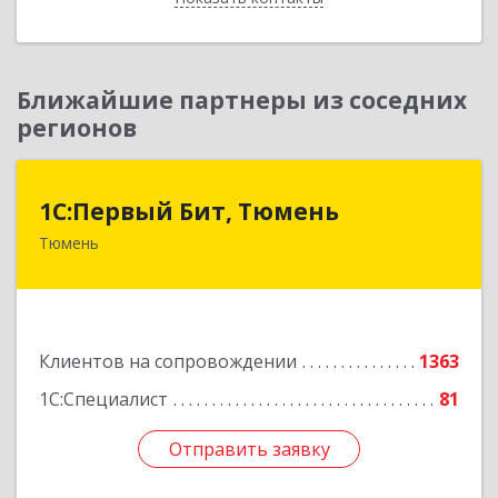
Ближайшие партнеры из соседних
регионов
1С:Первый Бит, Тюмень
1С:Первый Бит, Тюмень
Тюмень
625000, Тюменская обл, Тюмень г, Республики
ул, дом № 61, оф.712
Подробнее
Клиентов на сопровождении
1363
1С:Специалист
81
Отправить заявку
Отправить заявку