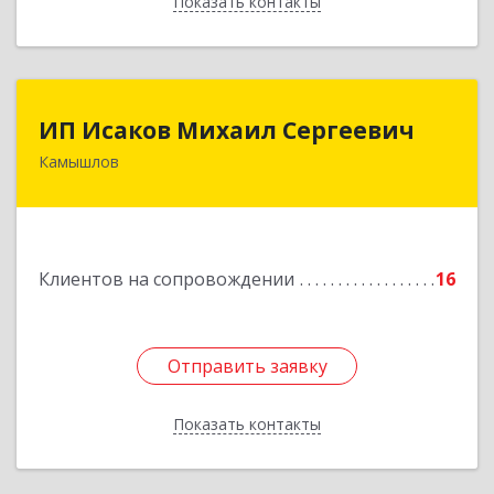
Показать контакты
Назад
ИП Исаков Михаил Сергеевич
ИП Исаков Михаил Сергеевич
Камышлов
624860, Свердловская обл, Камышлов г, Ленина
ул, дом № 20
Подробнее
Клиентов на сопровождении
16
Отправить заявку
Отправить заявку
Показать контакты
Назад