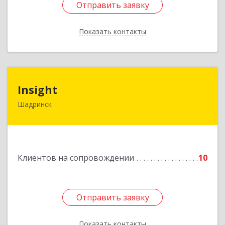
Отправить заявку
Отправить заявку
Показать контакты
Назад
Insight
Insight
Шадринск
641870, Курганская обл, Шадринск г,
Октябрьская ул, 108/14
Подробнее
Клиентов на сопровождении
10
Отправить заявку
Отправить заявку
Показать контакты
Назад