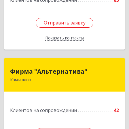
Клиентов на сопровождении
83
Отправить заявку
Отправить заявку
Показать контакты
Назад
Фирма "Альтернатива"
Фирма "Альтернатива"
Камышлов
624860, Свердловская обл, Камышлов г, Ленина
ул, дом № 30
Подробнее
Клиентов на сопровождении
42