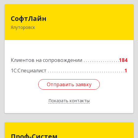
СофтЛайн
СофтЛайн
Ялуторовск
627010, Тюменская обл, Ялуторовский р-н,
Ялуторовск г, Ленина ул, дом № 28
Подробнее
Клиентов на сопровождении
184
1С:Специалист
1
Отправить заявку
Отправить заявку
Показать контакты
Назад
Проф-Систем
Проф-Систем