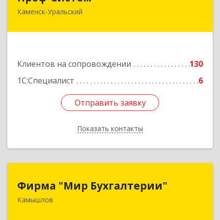
Каменск-Уральский
623406, Свердловская обл, Каменск-Уральский
г, Уральская ул, дом № 43, пом.110
Подробнее
Клиентов на сопровождении
130
1С:Специалист
6
Отправить заявку
Отправить заявку
Показать контакты
Назад
Фирма "Мир Бухгалтерии"
Фирма "Мир Бухгалтерии"
Камышлов
624860, Свердловская обл, Камышлов г,
Советская ул, дом № 7