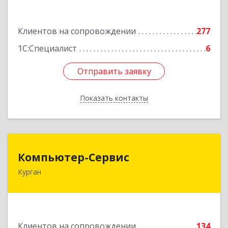
Подробнее
Клиентов на сопровождении
277
1С:Специалист
6
Отправить заявку
Отправить заявку
Показать контакты
Назад
Компьютер-Сервис
Компьютер-Сервис
Курган
640022, Курганская обл, Курган г, Василия
Блюхера ул, дом № 30, пом.1
Подробнее
Клиентов на сопровождении
134