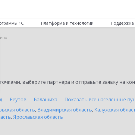
ограммы 1С
Платформа и технологии
Поддержка 
вино
очками, выберите партнёра и отправьте заявку на ко
д
Реутов
Балашиха
Показать все населенные
пу
овская область
,
Владимирская область
,
Калужская облас
ласть
,
Ярославская область