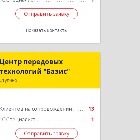
Отправить заявку
Отправить заявку
Показать контакты
Назад
Центр передовых
Центр передовых
технологий "Базис"
технологий "Базис"
Ступино
142800, Московская обл, Ступинский
р-н, Ступино г, Крылова ул, владение
№ 16, корпус 1
Клиентов на сопровождении
13
Подробнее
1С:Специалист
1
Отправить заявку
Отправить заявку