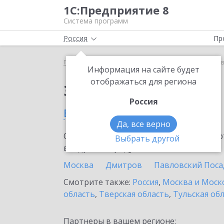
1С:Предприятие 8
Система программ
Россия
Пр
Главная
Сервисы ИТС
1С-ЭТП
1С-ЭТП в Прот
Информация на сайте будет
отображаться для региона
Заказать 1С-ЭТП
Россия
в Протвино
Да, все верно
Ознакомьтесь с информационными карт
Выбрать другой
внедрение продукта.
Москва
Дмитров
Павловский Поса
Смотрите также:
Россия
,
Москва и Моск
область
,
Тверская область
,
Тульская об
Партнеры в вашем регионе: