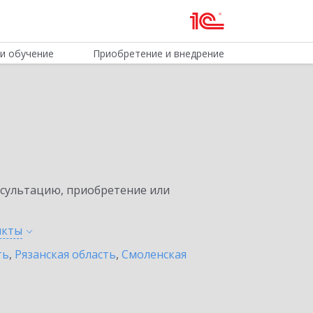
и обучение
Приобретение и внедрение
нсультацию, приобретение или
нкты
ть
,
Рязанская область
,
Смоленская