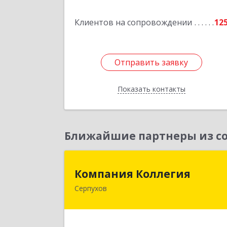
Подробне
Клиентов на сопровождении
12
Отправить заявку
Отправить заявку
Показать контакты
Назад
Ближайшие партнеры из со
Компания Коллеги
Компания Коллегия
Серпухов
142211, Московская обл, Серпухов г
Оборонная ул, дом № 1