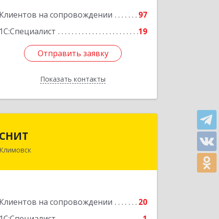
Подробнее
Клиентов на сопровождении
97
1С:Специалист
19
Отправить заявку
Отправить заявку
Показать контакты
Назад
СНИТ
СНИТ
Климовск
142180, Московская обл, Климовск г,
Советская ул, дом № 14
Подробнее
Клиентов на сопровождении
20
1С:Специалист
1