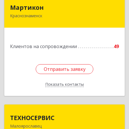
Мартикон
Мартикон
Краснознаменск
143090, Московская обл, Краснознаменск г,
Краснознаменная ул, дом № 27, пом.36
Подробнее
Клиентов на сопровождении
49
Отправить заявку
Отправить заявку
Показать контакты
Назад
ТЕХНОСЕРВИС
ТЕХНОСЕРВИС
Малоярославец
249094, Калужская обл, Малоярославецкий р-н,