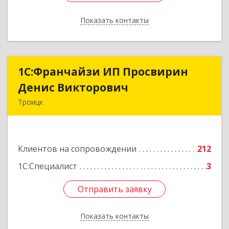
Показать контакты
Назад
1C:Франчайзи ИП Просвирин
1C:Франчайзи ИП Просвирин
Денис Викторович
Денис Викторович
Троицк
108842, Москва г, вн.тер.г. городской округ
Троицк, Троицк г, Городская ул, дом № 14,
кв.158
Клиентов на сопровождении
212
Подробнее
1С:Специалист
3
Отправить заявку
Отправить заявку
Показать контакты
Назад