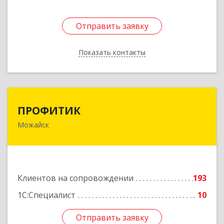
Отправить заявку
Отправить заявку
Показать контакты
Назад
ПРОФИТИК
ПРОФИТИК
Можайск
143200, Московская обл, Можайский р-н,
Можайск г, Молодежная ул, дом № 4
Подробнее
Клиентов на сопровождении
193
1С:Специалист
10
Отправить заявку
Отправить заявку