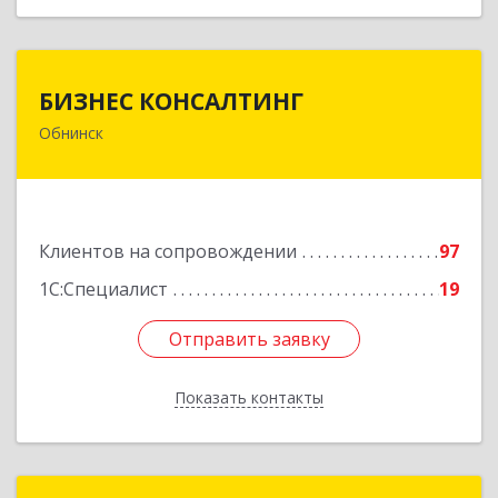
БИЗНЕС КОНСАЛТИНГ
БИЗНЕС КОНСАЛТИНГ
Обнинск
249032, Калужская обл, Обнинск г, Курчатова ул,
дом № 27/2, пом.281
Подробнее
Клиентов на сопровождении
97
1С:Специалист
19
Отправить заявку
Отправить заявку
Показать контакты
Назад