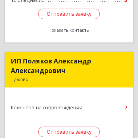
1С:Специалист
3
Отправить заявку
Отправить заявку
Показать контакты
Назад
ИП Поляков Александр
ИП Поляков Александр
Александрович
Александрович
Тучково
143160, Московская обл., Рузский р-н,
Дорохово п., Московская ул., д.9
Клиентов на сопровождении
7
Подробнее
Отправить заявку
Отправить заявку