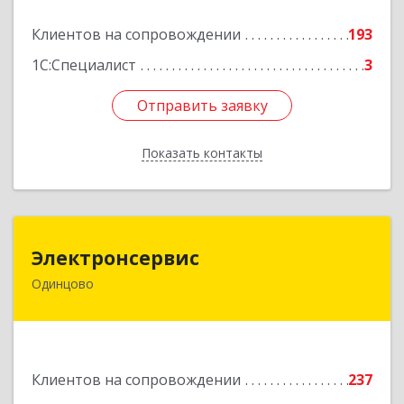
Подробнее
Клиентов на сопровождении
193
1С:Специалист
3
Отправить заявку
Отправить заявку
Показать контакты
Назад
Электронсервис
Электронсервис
Одинцово
143050, Московская обл, Одинцовский р-н,
Большие Вяземы рп, Ямская ул, владение № 4,
строение 27
Подробнее
Клиентов на сопровождении
237