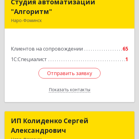
Студия автоматизации
Студия автоматизации
"Алгоритм"
"Алгоритм"
Наро-Фоминск
143306, Московская обл, г.о. Наро-Фоминский,
Наро-Фоминск г, Латышская ул, дом № 13А,
пом.4
Клиентов на сопровождении
65
Подробнее
1С:Специалист
1
Отправить заявку
Отправить заявку
Показать контакты
Назад
ИП Колиденко Сергей
ИП Колиденко Сергей
Александрович
Александрович