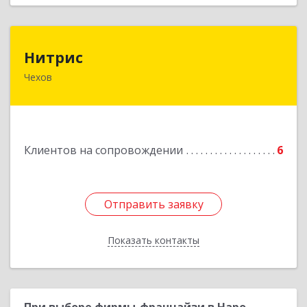
Нитрис
Нитрис
Чехов
142350, Московская обл, Чехов м.о., Столбовая
пгт, Серпуховская ул, дом № 23
Подробнее
Клиентов на сопровождении
6
Отправить заявку
Отправить заявку
Показать контакты
Назад