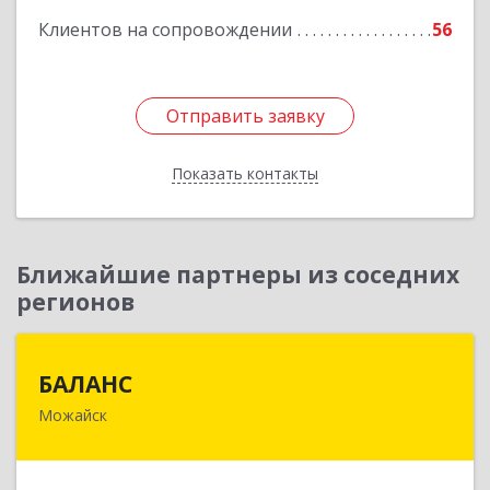
Клиентов на сопровождении
56
Отправить заявку
Отправить заявку
Показать контакты
Назад
Ближайшие партнеры из соседних
регионов
БАЛАНС
БАЛАНС
Можайск
143200, Московская обл, Можайский р-н,
Можайск г, Переяслав-Хмельницкого ул, дом №
36, оф.5