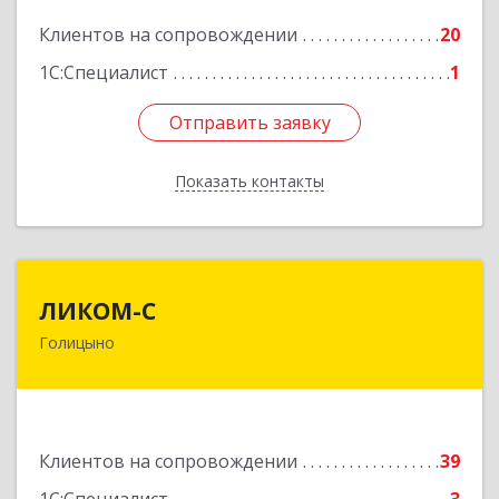
Подробнее
Клиентов на сопровождении
20
1С:Специалист
1
Отправить заявку
Отправить заявку
Показать контакты
Назад
ЛИКОМ-С
ЛИКОМ-С
Голицыно
143040, Московская обл, Одинцовский р-н,
Голицыно г, Советская ул, дом № 59, этаж/офис
1/2
Подробнее
Клиентов на сопровождении
39