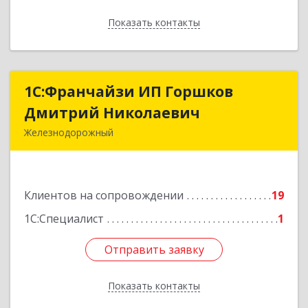
Показать контакты
Назад
1С:Франчайзи ИП Горшков
1С:Франчайзи ИП Горшков
Дмитрий Николаевич
Дмитрий Николаевич
Железнодорожный
143980, Московская обл, Железнодорожный г,
Пролетарская ул, дом № 10, кв.25
Клиентов на сопровождении
19
Подробнее
1С:Специалист
1
Отправить заявку
Отправить заявку
Показать контакты
Назад