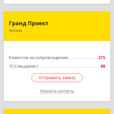
Гранд Проект
Гранд Проект
Москва
111033, Москва г, Золоторожский Вал ул, дом
№ 34, строение 1
Подробнее
Клиентов на сопровождении
215
1С:Специалист
68
Отправить заявку
Отправить заявку
Показать контакты
Назад