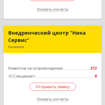
Показать контакты
Назад
Внедренческий центр "Ника
Внедренческий центр "Ника
Сервис"
Сервис"
Балашиха
143912, Московская обл, Балашиха г, Полевая
ул, дом № 3
Клиентов на сопровождении
372
Подробнее
1С:Специалист
8
Отправить заявку
Отправить заявку
Показать контакты
Назад