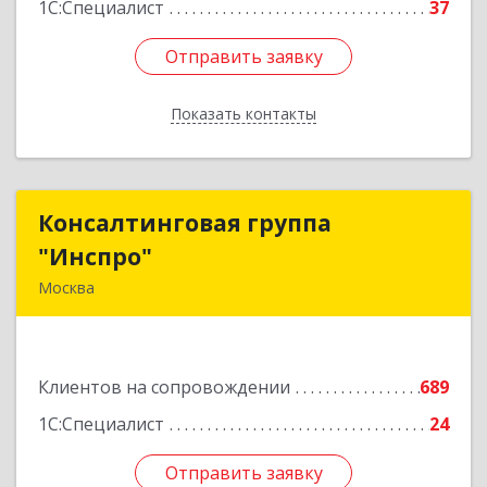
1С:Специалист
37
Отправить заявку
Отправить заявку
Показать контакты
Назад
Консалтинговая группа
Консалтинговая группа
"Инспро"
"Инспро"
Москва
107370, Москва г, Открытое ш, дом № 12,
строение 3, ком.55
Клиентов на сопровождении
689
Подробнее
1С:Специалист
24
Отправить заявку
Отправить заявку