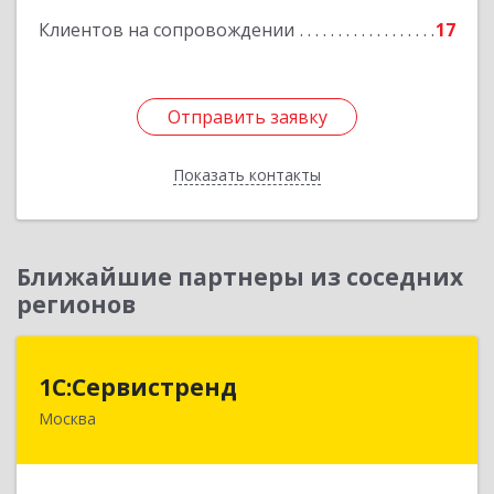
Клиентов на сопровождении
17
Подробнее
Отправить заявку
Отправить заявку
Показать контакты
Назад
Ближайшие партнеры из соседних
регионов
1С:Сервистренд
1С:Сервистренд
Москва
107023, Москва г, Семёновский пер, дом № 15,
этаж 6, пом.I, ком.4