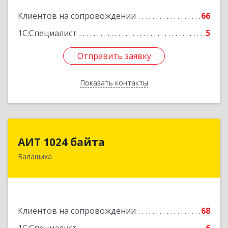
Подробнее
Клиентов на сопровождении
66
1С:Специалист
5
Отправить заявку
Отправить заявку
Показать контакты
Назад
АИТ 1024 байта
АИТ 1024 байта
Балашиха
143909, Московская обл, Балашиха г, Солнечная
ул, дом № 23, кв.104
Подробнее
Клиентов на сопровождении
68