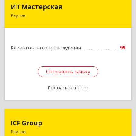
ИТ Мастерская
ИТ Мастерская
Реутов
Подробнее
Клиентов на сопровождении
99
Отправить заявку
Отправить заявку
Показать контакты
Назад
ICF Group
ICF Group
Реутов
143965, Московская обл, г.о. Реутов, Реутов г,