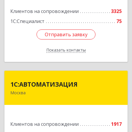
Подробнее
Клиентов на сопровождении
3325
1С:Специалист
75
Отправить заявку
Отправить заявку
Показать контакты
Назад
1С:АВТОМАТИЗАЦИЯ
1С:АВТОМАТИЗАЦИЯ
Москва
111024, Москва г, Энтузиастов 1-я ул, дом №
12А
Подробнее
Клиентов на сопровождении
1917