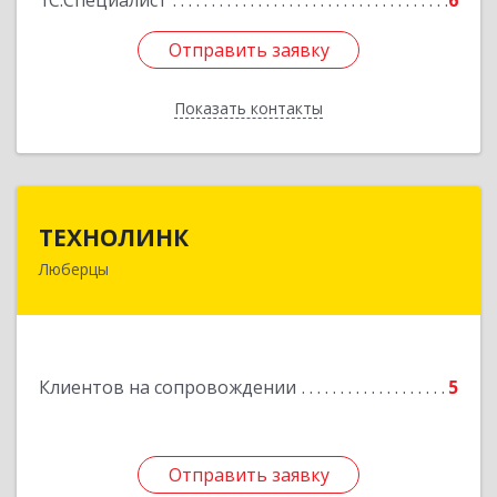
1С:Специалист
6
Отправить заявку
Отправить заявку
Показать контакты
Назад
ТЕХНОЛИНК
ТЕХНОЛИНК
Люберцы
140014, г.Люберцы, Октябрьский просп., д.373
Подробнее
Клиентов на сопровождении
5
Отправить заявку
Отправить заявку