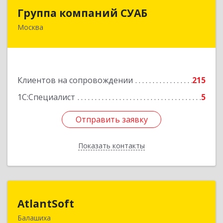
Группа компаний СУАБ
Группа компаний СУАБ
Москва
105082, Москва г, Почтовая Б. ул, дом 36, стр.9,
оф.238
Подробнее
Клиентов на сопровождении
215
1С:Специалист
5
Отправить заявку
Отправить заявку
Показать контакты
Назад
AtlantSoft
AtlantSoft
Балашиха
143900, Московская обл, Балашиха г, Звездная