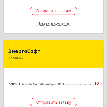
Отправить заявку
Отправить заявку
Показать контакты
Назад
ЭнергоСофт
ЭнергоСофт
Когалым
628485, Ханты-Мансийский Автономный округ
- Югра АО, Когалым г, Сопочинского проезд,
строение 2, оф.18
Подробнее
Клиентов на сопровождении
10
Отправить заявку
Отправить заявку