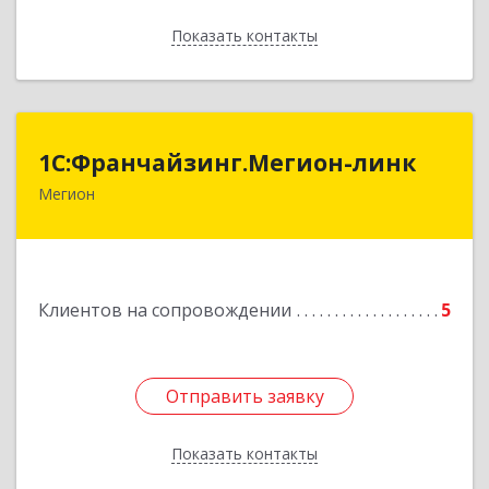
Показать контакты
Назад
1С:Франчайзинг.Мегион-линк
1С:Франчайзинг.Мегион-линк
Мегион
Подробнее
Клиентов на сопровождении
5
Отправить заявку
Отправить заявку
Показать контакты
Назад