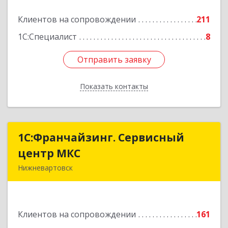
Подробнее
Клиентов на сопровождении
211
1С:Специалист
8
Отправить заявку
Отправить заявку
Показать контакты
Назад
1С:Франчайзинг. Сервисный
1С:Франчайзинг. Сервисный
центр МКС
центр МКС
Нижневартовск
628615, Ханты-Мансийский Автономный округ
- Югра АО, Нижневартовск г, Северная ул, дом
№ 54А, стр.1, оф.112, 202
Клиентов на сопровождении
161
Подробнее