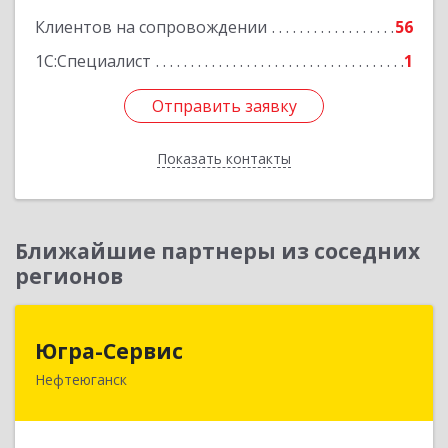
Клиентов на сопровождении
56
1С:Специалист
1
Отправить заявку
Отправить заявку
Показать контакты
Назад
Ближайшие партнеры из соседних
регионов
Югра-Сервис
Югра-Сервис
Нефтеюганск
628303, Ханты-Мансийский Автономный округ
- Югра АО, Нефтеюганск г, 6-й мкр, дом № 3,
кв.175