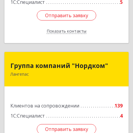
1С:Специалист
5
Отправить заявку
Отправить заявку
Показать контакты
Назад
Группа компаний "Нордком"
Группа компаний "Нордком"
Лангепас
628672, Тюменская обл, Лангепас г., Солнечная
ул., дом № 21/1, каб.313
Подробнее
Клиентов на сопровождении
139
1С:Специалист
4
Отправить заявку
Отправить заявку