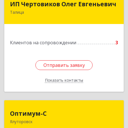
ИП Чертовиков Олег Евгеньевич
Талица
623640, Свердловская обл, Талица г, Ленина ул,
дом № 73, кв.31
Подробнее
Клиентов на сопровождении
3
Отправить заявку
Отправить заявку
Показать контакты
Назад
Оптимум-С
Оптимум-С
Ялуторовск