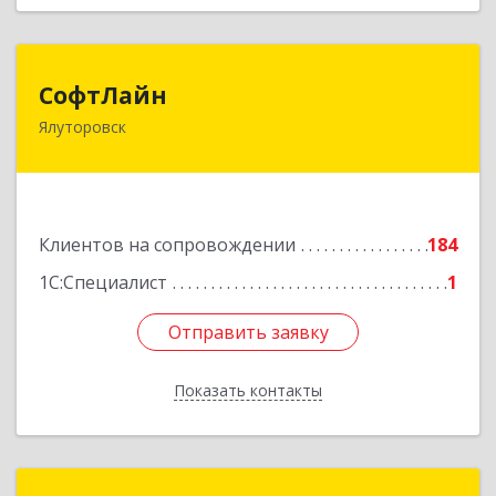
СофтЛайн
СофтЛайн
Ялуторовск
627010, Тюменская обл, Ялуторовский р-н,
Ялуторовск г, Ленина ул, дом № 28
Подробнее
Клиентов на сопровождении
184
1С:Специалист
1
Отправить заявку
Отправить заявку
Показать контакты
Назад