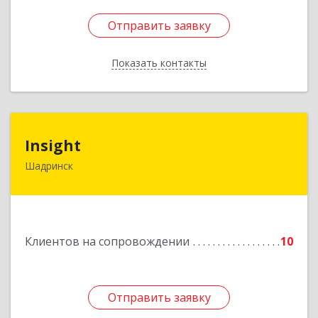
Отправить заявку
Отправить заявку
Показать контакты
Назад
Insight
Insight
Шадринск
641870, Курганская обл, Шадринск г,
Октябрьская ул, 108/14
Подробнее
Клиентов на сопровождении
10
Отправить заявку
Отправить заявку