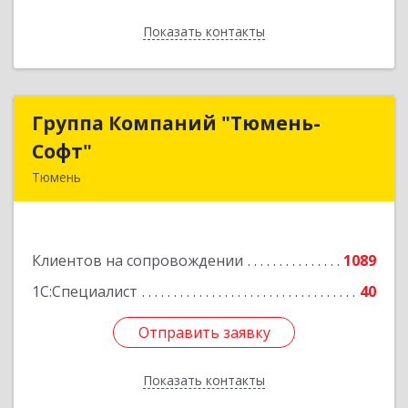
Показать контакты
Назад
Группа Компаний "Тюмень-
Группа Компаний "Тюмень-
Софт"
Софт"
Тюмень
625048, Тюменская обл, Тюмень г, Салтыкова-
Щедрина ул, дом № 44/4
Клиентов на сопровождении
1089
Подробнее
1С:Специалист
40
Отправить заявку
Отправить заявку
Показать контакты
Назад