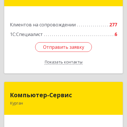
ул, дом № 35/1
Подробнее
Клиентов на сопровождении
277
1С:Специалист
6
Отправить заявку
Отправить заявку
Показать контакты
Назад
Компьютер-Сервис
Компьютер-Сервис
Курган
640022, Курганская обл, Курган г, Василия
Блюхера ул, дом № 30, пом.1
Подробнее