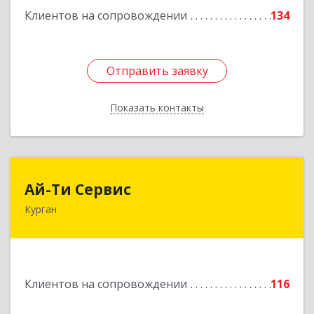
Клиентов на сопровождении
134
Отправить заявку
Отправить заявку
Показать контакты
Назад
Ай-Ти Сервис
Ай-Ти Сервис
Курган
640032, Курганская обл, г.о. Город Курган,
Курган г, Бажова ул, дом № 49, оф.304
Подробнее
Клиентов на сопровождении
116