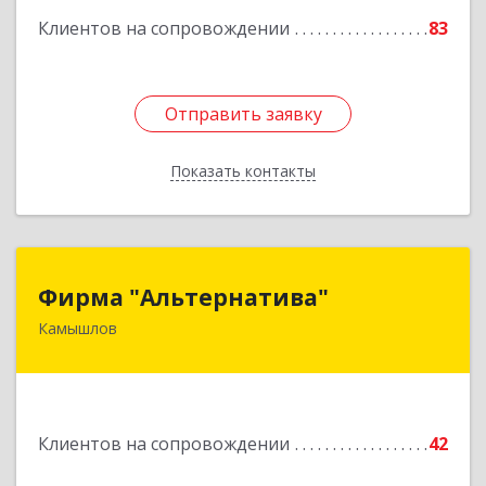
Клиентов на сопровождении
83
Отправить заявку
Отправить заявку
Показать контакты
Назад
Фирма "Альтернатива"
Фирма "Альтернатива"
Камышлов
624860, Свердловская обл, Камышлов г, Ленина
ул, дом № 30
Подробнее
Клиентов на сопровождении
42