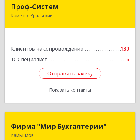
Проф-Систем
Проф-Систем
Каменск-Уральский
623406, Свердловская обл, Каменск-Уральский
г, Уральская ул, дом № 43, пом.110
Подробнее
Клиентов на сопровождении
130
1С:Специалист
6
Отправить заявку
Отправить заявку
Показать контакты
Назад
Фирма "Мир Бухгалтерии"
Фирма "Мир Бухгалтерии"
Камышлов
624860, Свердловская обл, Камышлов г,