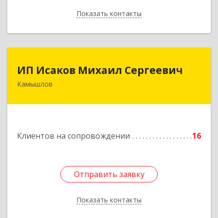
Показать контакты
Назад
ИП Исаков Михаил Сергеевич
ИП Исаков Михаил Сергеевич
Камышлов
624860, Свердловская обл, Камышлов г, Ленина
ул, дом № 20
Подробнее
Клиентов на сопровождении
16
Отправить заявку
Отправить заявку
Показать контакты
Назад