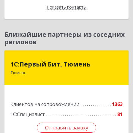
Показать контакты
Назад
Ближайшие партнеры из соседних
регионов
1С:Первый Бит, Тюмень
1С:Первый Бит, Тюмень
Тюмень
625000, Тюменская обл, Тюмень г, Республики
ул, дом № 61, оф.712
Подробнее
Клиентов на сопровождении
1363
1С:Специалист
81
Отправить заявку
Отправить заявку