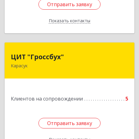
Отправить заявку
Отправить заявку
Показать контакты
Назад
ЦИТ "Гроссбух"
ЦИТ "Гроссбух"
Карасук
632861, Новосибирская обл, Карасукский р-н,
Карасук г, Сорокина ул, дом № 9, оф.3
Подробнее
Клиентов на сопровождении
5
Отправить заявку
Отправить заявку