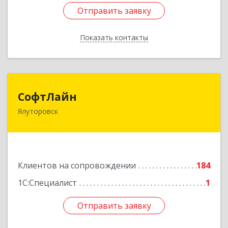
Отправить заявку
Отправить заявку
Показать контакты
Назад
СофтЛайн
СофтЛайн
Ялуторовск
627010, Тюменская обл, Ялуторовский р-н,
Ялуторовск г, Ленина ул, дом № 28
Подробнее
Клиентов на сопровождении
184
1С:Специалист
1
Отправить заявку
Отправить заявку