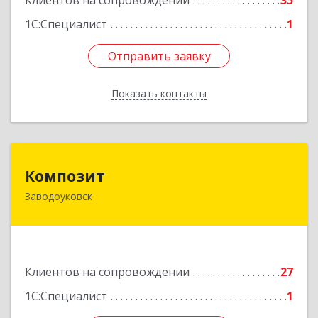
Клиентов на сопровождении
35
1С:Специалист
1
Отправить заявку
Отправить заявку
Показать контакты
Назад
Композит
Композит
Заводоуковск
627140, Тюменская обл, Заводоуковский р-н,
Заводоуковск г, Шоссейная ул, дом № 156
Подробнее
Клиентов на сопровождении
27
1С:Специалист
1