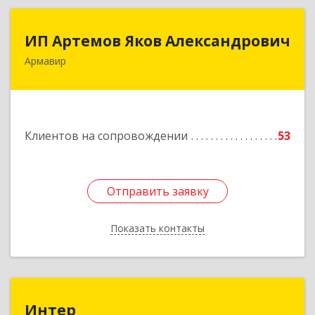
ИП Артемов Яков Александрович
ИП Артемов Яков Александрович
Армавир
Подробнее
Клиентов на сопровождении
53
Отправить заявку
Отправить заявку
Показать контакты
Назад
Интер
Интер