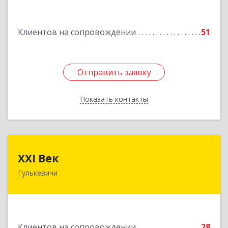
Подробнее
Клиентов на сопровождении
51
Отправить заявку
Отправить заявку
Показать контакты
Назад
XXI Век
XXI Век
Гулькевичи
352180, Краснодарский край, Отрадо-
Кубанское с, Северная ул, дом № 11
Подробнее
Клиентов на сопровождении
28