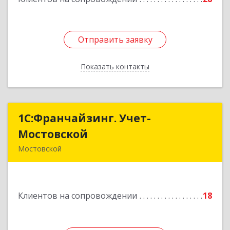
Отправить заявку
Отправить заявку
Показать контакты
Назад
1С:Франчайзинг. Учет-
1С:Франчайзинг. Учет-
Мостовской
Мостовской
Мостовской
352570, Краснодарский край, Мостовский р-н,
Мостовской пгт, Производственная ул, дом №
58, корпус 1
Клиентов на сопровождении
18
Подробнее