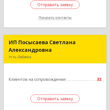
Отправить заявку
Отправить заявку
Показать контакты
Назад
ИП Посысаева Светлана
ИП Посысаева Светлана
Александровна
Александровна
Усть-Лабинск
352330, Краснодарский край, Усть-Лабинск г,
Зои Космодемьянской ул, дом № 192
Клиентов на сопровождении
32
Подробнее
Отправить заявку
Отправить заявку