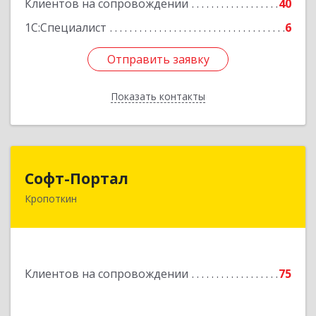
Клиентов на сопровождении
40
1С:Специалист
6
Отправить заявку
Отправить заявку
Показать контакты
Назад
Софт-Портал
Софт-Портал
Кропоткин
352395, Краснодарский край, Кавказский р-н,
Кропоткин г, Лесной пер, дом № 15, кв.61
Подробнее
Клиентов на сопровождении
75