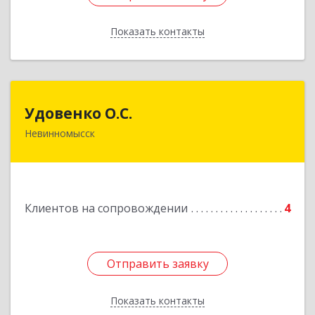
Показать контакты
Назад
Удовенко О.С.
Удовенко О.С.
Невинномысск
357 100, г.Невинномысск, ул.Революцеонная,
дом № 30, кв.54
Подробнее
Клиентов на сопровождении
4
Отправить заявку
Отправить заявку
Показать контакты
Назад