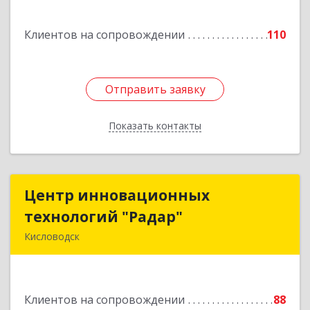
Спасателей, дом № 5, кв.43
Клиентов на сопровождении
110
Подробнее
Отправить заявку
Отправить заявку
Показать контакты
Назад
Центр инновационных
Центр инновационных
технологий "Радар"
технологий "Радар"
Кисловодск
357000, Ставропольский край, Кисловодск г,
Цандера проезд, дом № 2
Клиентов на сопровождении
88
Подробнее