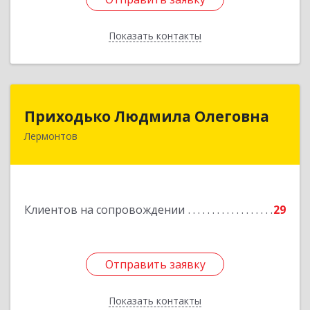
Показать контакты
Назад
Приходько Людмила Олеговна
Приходько Людмила Олеговна
Лермонтов
357341, Лермонтов г, П.Лумумбы ул, дом №
43/2, кв.44
Подробнее
Клиентов на сопровождении
29
Отправить заявку
Отправить заявку
Показать контакты
Назад