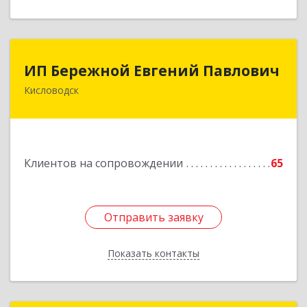
ИП Бережной Евгений Павлович
ИП Бережной Евгений Павлович
Кисловодск
357748, Ставропольский край, Кисловодск г,
Главная ул, дом № 30
Подробнее
Клиентов на сопровождении
65
Отправить заявку
Отправить заявку
Показать контакты
Назад