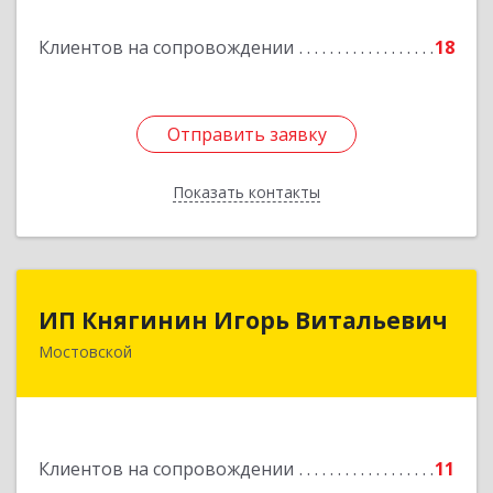
Подробнее
Клиентов на сопровождении
18
Отправить заявку
Отправить заявку
Показать контакты
Назад
ИП Княгинин Игорь Витальевич
ИП Княгинин Игорь Витальевич
Мостовской
352570, Краснодарский край, Мостовский р-н,
Мостовской пгт, Гоголя ул, дом № 113, кв.3
Подробнее
Клиентов на сопровождении
11