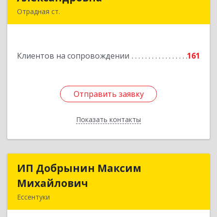
Отрадная ст.
352290, Краснодарский край, Отрадненский р-
н, Отрадная ст-ца, Курортная ул, дом № 39Б
Клиентов на сопровождении
161
Подробнее
Отправить заявку
Отправить заявку
Показать контакты
Назад
ИП Добрынин Максим
ИП Добрынин Максим
Михайлович
Михайлович
Ессентуки
357601, Ставропольский край, Ессентуки,