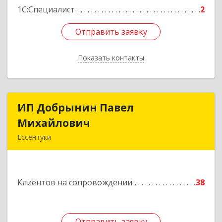
1С:Специалист
2
Отправить заявку
Отправить заявку
Показать контакты
Назад
ИП Добрынин Павел
ИП Добрынин Павел
Михайлович
Михайлович
Ессентуки
Подробнее
Клиентов на сопровождении
38
Отправить заявку
Отправить заявку