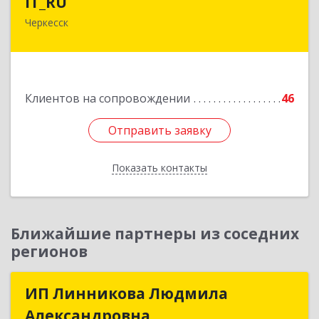
IT_RU
Черкесск
Подробнее
Клиентов на сопровождении
46
Отправить заявку
Отправить заявку
Показать контакты
Назад
Ближайшие партнеры из соседних
регионов
ИП Линникова Людмила
ИП Линникова Людмила
Александровна
Александровна