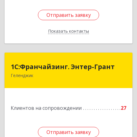
Отправить заявку
Отправить заявку
Показать контакты
Назад
1С:Франчайзинг. Энтер-Грант
1С:Франчайзинг. Энтер-Грант
Геленджик
353467, Краснодарский край, Геленджик г,
Дачная ул, дом № 17
Подробнее
Клиентов на сопровождении
27
Отправить заявку
Отправить заявку