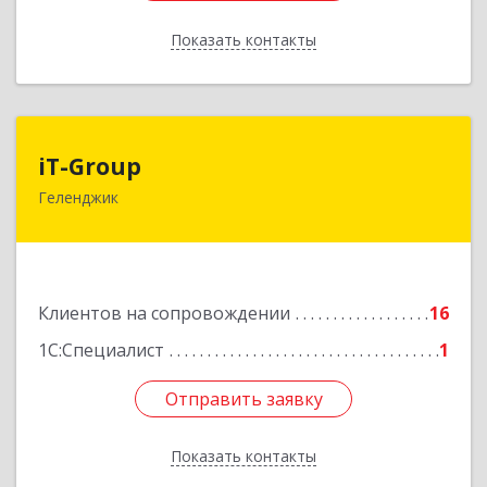
Показать контакты
Назад
iT-Group
iT-Group
Геленджик
353460, Краснодарский край, Геленджик г,
Керченская ул, дом № 4, оф.6
Подробнее
Клиентов на сопровождении
16
1С:Специалист
1
Отправить заявку
Отправить заявку
Показать контакты
Назад