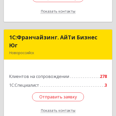
Показать контакты
Назад
1С:Франчайзинг. АйТи Бизнес
1С:Франчайзинг. АйТи Бизнес
Юг
Юг
Новороссийск
353907, Краснодарский край, Новороссийск г,
Видова ул, дом № 65, оф.2
Клиентов на сопровождении
278
Подробнее
1С:Специалист
3
Отправить заявку
Отправить заявку
Показать контакты
Назад