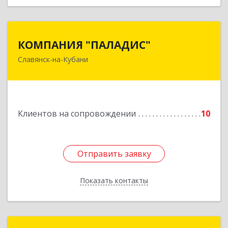
КОМПАНИЯ "ПАЛАДИС"
КОМПАНИЯ "ПАЛАДИС"
Славянск-на-Кубани
353560, Краснодарский край, Славянский р-н,
Славянск-на-Кубани г, Краснофлотская ул, дом
№ 19, оф.1
Подробнее
Клиентов на сопровождении
10
Отправить заявку
Отправить заявку
Показать контакты
Назад