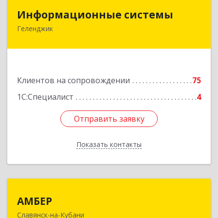
Информационные системы
Информационные системы
Геленджик
353475, Краснодарский край, Геленджик г,
Нахимова ул, дом № 2
Подробнее
Клиентов на сопровождении
75
1С:Специалист
4
Отправить заявку
Отправить заявку
Показать контакты
Назад
АМБЕР
АМБЕР
Славянск-на-Кубани
353562, Краснодарский край, Славянский р-н,