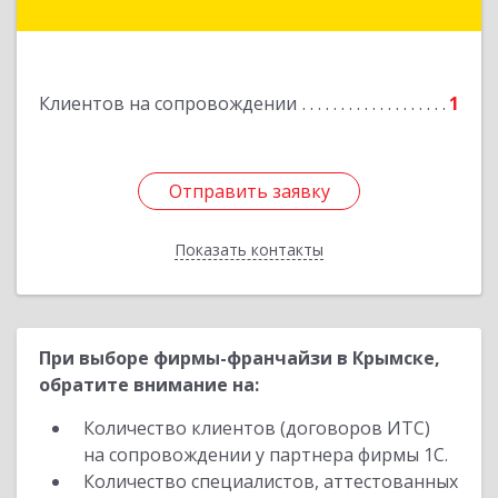
г.п. Абинское, Абинск г, Промышленная ул, дом
№ 4, каб.311
Подробнее
Клиентов на сопровождении
1
Отправить заявку
Отправить заявку
Показать контакты
Назад
При выборе фирмы-франчайзи в Крымске,
обратите внимание на:
Количество клиентов (договоров ИТС)
на сопровождении у партнера фирмы 1С.
Количество специалистов, аттестованных