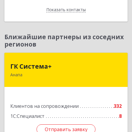
Показать контакты
Назад
Ближайшие партнеры из соседних
регионов
ГК Система+
ГК Система+
Анапа
353450, Краснодарский край, Анапский р-н,
Анапа г, Лермонтова ул, дом № 116, корпус Г,
оф.7
Подробнее
Клиентов на сопровождении
332
1С:Специалист
8
Отправить заявку
Отправить заявку