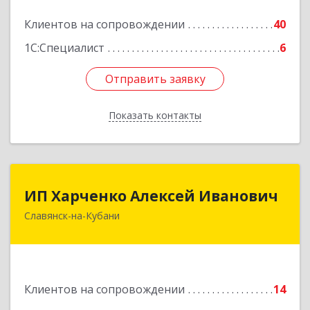
Подробнее
Клиентов на сопровождении
40
1С:Специалист
6
Отправить заявку
Отправить заявку
Показать контакты
Назад
ИП Харченко Алексей Иванович
ИП Харченко Алексей Иванович
Славянск-на-Кубани
353 579, Краснодарский край, ст.Петровская,
ул.Кирпичная д.32
Подробнее
Клиентов на сопровождении
14