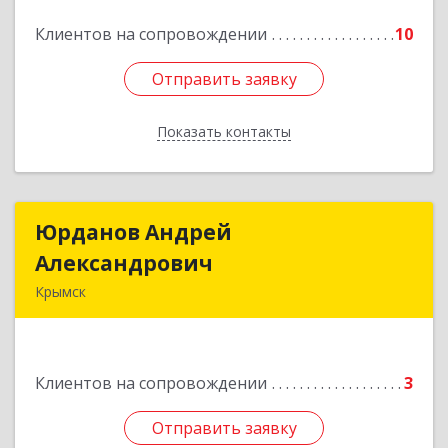
Клиентов на сопровождении
10
Подробнее
Отправить заявку
Отправить заявку
Показать контакты
Назад
Юрданов Андрей
Юрданов Андрей
Александрович
Александрович
Крымск
353384 Краснодарский край г. Крымск ул.
Юбилейная 8
Клиентов на сопровождении
3
Подробнее
Отправить заявку
Отправить заявку