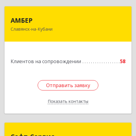
АМБЕР
АМБЕР
Славянск-на-Кубани
353562, Краснодарский край, Славянский р-н,
Славянск-на-Кубани г, Крупской ул, дом № 12
Подробнее
Клиентов на сопровождении
58
Отправить заявку
Отправить заявку
Показать контакты
Назад
Софт-Сервис