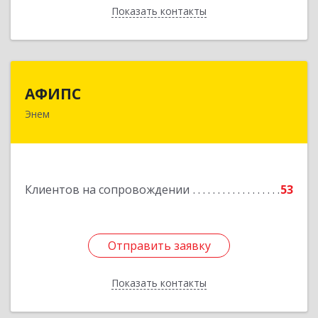
Показать контакты
Назад
АФИПС
АФИПС
Энем
385132, Адыгея Респ, Тахтамукайский р-н, Энем
пгт, Чкалова ул, дом № 13
Подробнее
Клиентов на сопровождении
53
Отправить заявку
Отправить заявку
Показать контакты
Назад