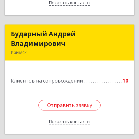
Показать контакты
Назад
Бударный Андрей
Бударный Андрей
Владимирович
Владимирович
Крымск
353389, Краснодарский край, Крымск г,
Революционная ул, дом № 47
Клиентов на сопровождении
10
Подробнее
Отправить заявку
Отправить заявку
Показать контакты
Назад