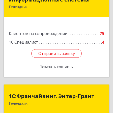
Геленджик
353475, Краснодарский край, Геленджик г,
Нахимова ул, дом № 2
Подробнее
Клиентов на сопровождении
75
1С:Специалист
4
Отправить заявку
Отправить заявку
Показать контакты
Назад
1С:Франчайзинг. Энтер-Грант
1С:Франчайзинг. Энтер-Грант
Геленджик
353467, Краснодарский край, Геленджик г,
Дачная ул, дом № 17