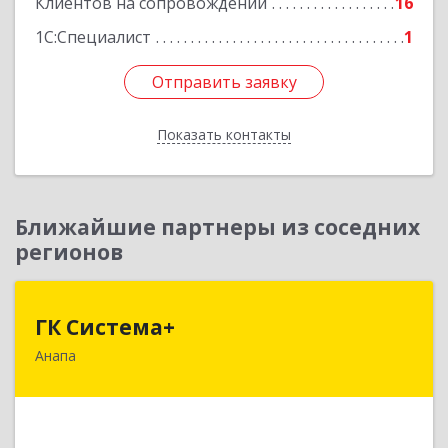
Клиентов на сопровождении
16
1С:Специалист
1
Отправить заявку
Отправить заявку
Показать контакты
Назад
Ближайшие партнеры из соседних
регионов
ГК Система+
ГК Система+
Анапа
353450, Краснодарский край, Анапский р-н,
Анапа г, Лермонтова ул, дом № 116, корпус Г,
оф.7