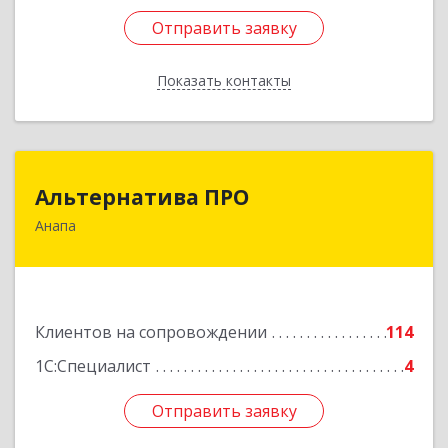
Отправить заявку
Отправить заявку
Показать контакты
Назад
Альтернатива ПРО
Альтернатива ПРО
Анапа
353450, Краснодарский край, Анапский р-н,
Анапа г, Новороссийская ул, дом № 259, кв.18
Подробнее
Клиентов на сопровождении
114
1С:Специалист
4
Отправить заявку
Отправить заявку