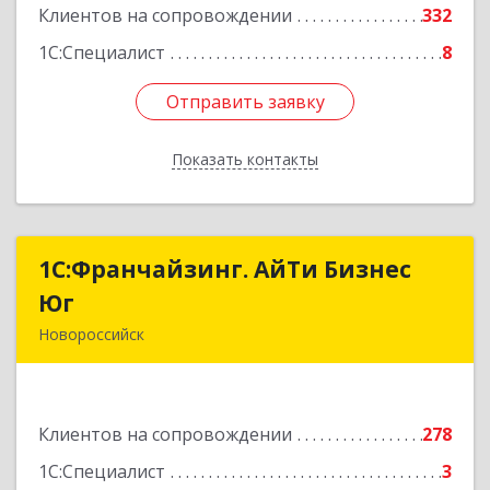
Подробнее
Клиентов на сопровождении
332
1С:Специалист
8
Отправить заявку
Отправить заявку
Показать контакты
Назад
1С:Франчайзинг. АйТи Бизнес
1С:Франчайзинг. АйТи Бизнес
Юг
Юг
Новороссийск
353907, Краснодарский край, Новороссийск г,
Видова ул, дом № 65, оф.2
Клиентов на сопровождении
278
Подробнее
1С:Специалист
3