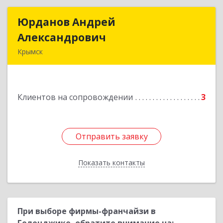
Юрданов Андрей
Юрданов Андрей
Александрович
Александрович
Крымск
353384 Краснодарский край г. Крымск ул.
Юбилейная 8
Клиентов на сопровождении
3
Подробнее
Отправить заявку
Отправить заявку
Показать контакты
Назад
При выборе фирмы-франчайзи в