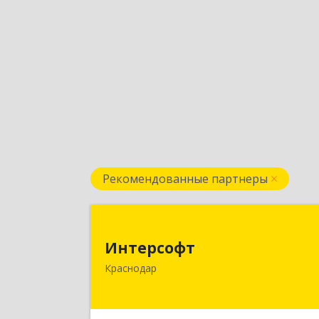
Рекомендованные партнеры
Интерсоф
Интерсофт
350020, Краснодарский край
Краснодар
Краснодар г, Рашпилевская ул, дом 
179/1, оф.61