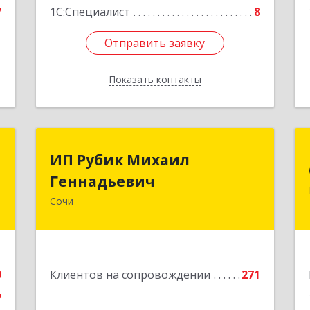
7
1С:Специалист
8
Отправить заявку
Отправить заявку
Показать контакты
Назад
ы
ИП Рубик Михаил
ИП Рубик Михаил
Геннадьевич
Геннадьевич
,
№
Сочи
354003, Краснодарский край, Сочи г,
6
Макаренко ул, дом № 6/2
е
Подробнее
9
Клиентов на сопровождении
271
7