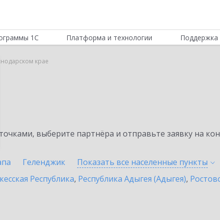
ограммы 1С
Платформа и технологии
Поддержка 
снодарском крае
очками, выберите партнёра и отправьте заявку на ко
апа
Геленджик
Показать все населенные
пункты
кесская Республика
,
Республика Адыгея (Адыгея)
,
Ростовс