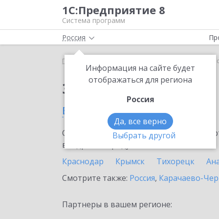
1С:Предприятие 8
Система программ
Россия
Пр
Главная
Сервисы ИТС
1С-ЭДО
1С-ЭДО в Кра
Информация на сайте будет
отображаться для региона
Заказать 1С-ЭДО
Россия
в Краснодарском крае
Да, все верно
Ознакомьтесь с информационными карт
Выбрать другой
внедрение продукта.
Краснодар
Крымск
Тихорецк
Ан
Смотрите также:
Россия
,
Карачаево-Чер
Партнеры в вашем регионе: