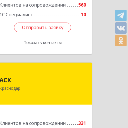
Клиентов на сопровождении
560
1С:Специалист
10
Отправить заявку
Отправить заявку
Показать контакты
Назад
АСК
АСК
350900, Краснодарский край,
Краснодар
Краснодар г, Яхонтовая ул, дом № 2,
оф.102
Подробнее
Клиентов на сопровождении
331