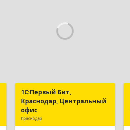
т
1С:Первый Бит,
1С:Первый Бит,
Краснодар, Центральный
Краснодар, Центральный
,
офис
офис
№
Краснодар
8
350051, Краснодарский край,