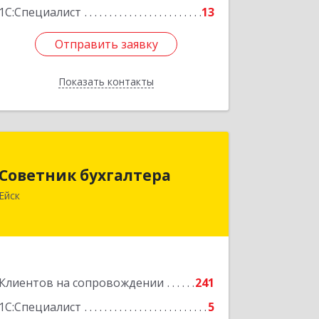
1С:Специалист
13
Отправить заявку
Отправить заявку
Показать контакты
Назад
Советник бухгалтера
Советник бухгалтера
353691, Краснодарский край, Ейский
Ейск
р-н, Ейск г, Красная ул, дом №45/2,
оф.4
Подробнее
Клиентов на сопровождении
241
1С:Специалист
5