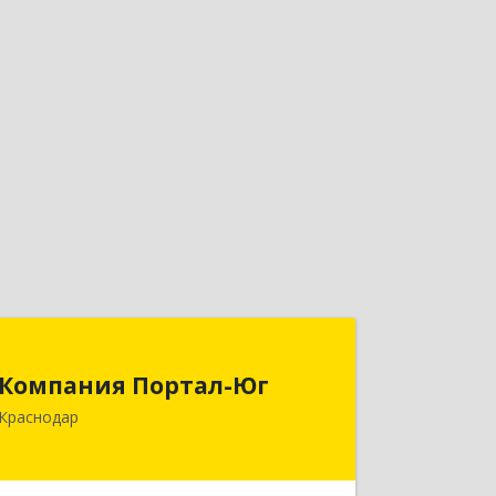
Компания Портал-Юг
Компания Портал-Юг
350015, Краснодарский край,
Краснодар
Краснодар г, Путевая ул, дом № 1,
кв.309