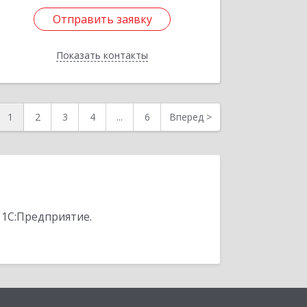
Отправить заявку
Отправить заявку
Показать контакты
Назад
1
2
3
4
...
6
Вперед
>
 1С:Предприятие.