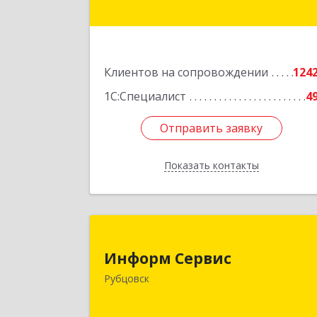
Подробне
Клиентов на сопровождении
124
1С:Специалист
4
Отправить заявку
Отправить заявку
Показать контакты
Назад
Информ Серви
Информ Сервис
658204, Алтайский край, Рубцовск г
Рубцовск
Алтайская ул, дом № 