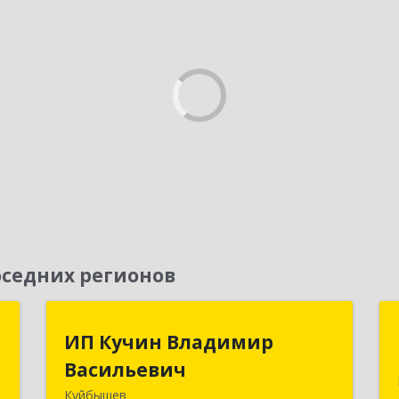
седних регионов
к
ИП Кучин Владимир
ИП Кучин Владимир
Васильевич
Васильевич
а
8
Куйбышев
632387, Новосибирская обл,