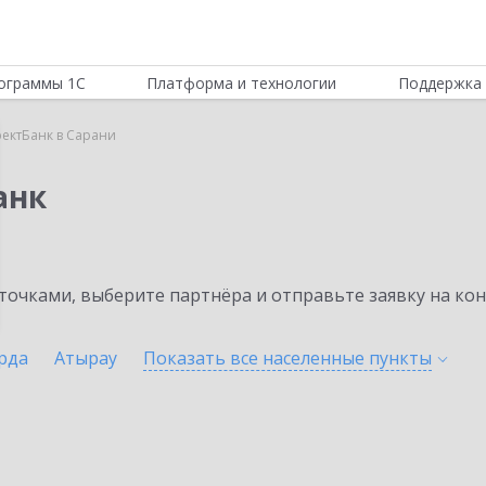
ограммы 1С
Платформа и технологии
Поддержка 
ектБанк в Сарани
анк
очками, выберите партнёра и отправьте заявку на ко
рда
Атырау
Показать все населенные
пункты