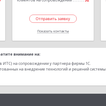
6
Клиентов на сопровождении
52
е
1
Отправить заявку
Отправить заявку
Показать контакты
Назад
атите внимание на:
в ИТС) на сопровождении у партнера фирмы 1С.
стованных на внедрение технологий и решений системы