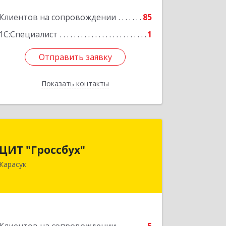
Клиентов на сопровождении
85
1С:Специалист
1
Отправить заявку
Отправить заявку
Показать контакты
Назад
ЦИТ "Гроссбух"
ЦИТ "Гроссбух"
632861, Новосибирская обл,
Карасук
Карасукский р-н, Карасук г, Сорокина
ул, дом № 9, оф.3
Подробнее