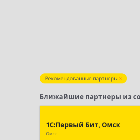
Рекомендованные партнеры
Ближайшие партнеры из со
1С:Первый Бит, Омс
1С:Первый Бит, Омск
644099, Омская обл, Омск г, Гагарин
Омск
ул, дом № 14, оф.20