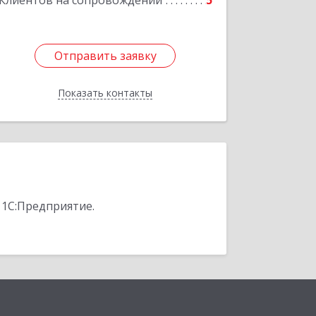
Клиентов на сопровождении
5
Отправить заявку
Отправить заявку
Показать контакты
Назад
 1С:Предприятие.