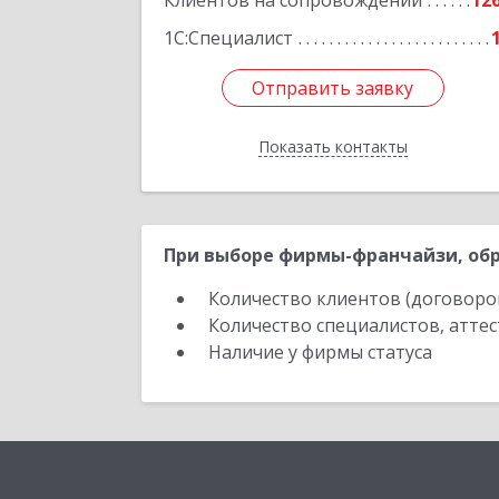
Клиентов на сопровождении
12
Подробне
1С:Специалист
Отправить заявку
Отправить заявку
Показать контакты
Назад
При выборе фирмы-франчайзи, обр
Количество клиентов (договоро
Количество специалистов, атте
Наличие у фирмы статуса