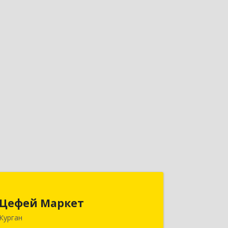
Цефей Маркет
Цефей Маркет
640002, Курганская обл, Курган г,
Курган
М.Горького ул, дом № 35/1