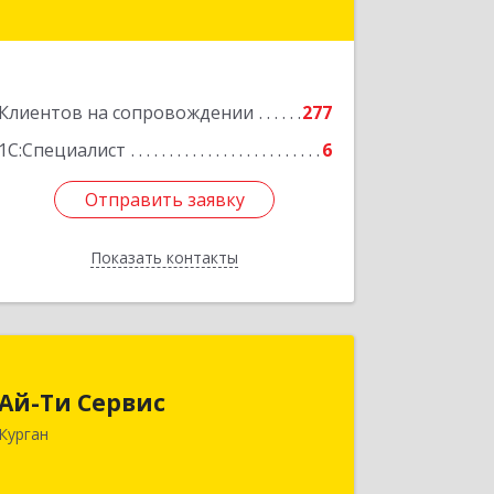
Подробнее
Клиентов на сопровождении
277
1С:Специалист
6
Отправить заявку
Отправить заявку
Показать контакты
Назад
Ай-Ти Сервис
Ай-Ти Сервис
640032, Курганская обл, г.о. Город
Курган
Курган, Курган г, Бажова ул, дом № 49,
оф.304