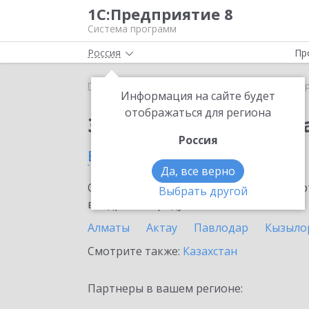
1С:Предприятие 8
Система программ
Россия
Пр
Главная
Сервисы ИТС
1С:ДиректБанк
1С:Дир
Информация на сайте будет
отображаться для региона
Заказать 1С:ДиректБ
Россия
в Сарани
Да, все верно
Ознакомьтесь с информационными карт
Выбрать другой
внедрение продукта.
Алматы
Актау
Павлодар
Кызыло
Смотрите также:
Казахстан
Партнеры в вашем регионе: