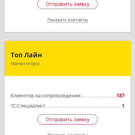
Отправить заявку
Отправить заявку
Показать контакты
Назад
Топ Лайн
Топ Лайн
Магнитогорск
454000, Челябинская обл, Магнитогорск г,
Галиуллина ул, дом № 11, А, кв.1
Подробнее
Клиентов на сопровождении
187
1С:Специалист
1
Отправить заявку
Отправить заявку