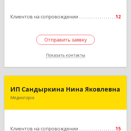
Подробнее
Клиентов на сопровождении
12
Отправить заявку
Отправить заявку
Показать контакты
Назад
ИП Сандыркина Нина Яковлевна
ИП Сандыркина Нина Яковлевна
Медногорск
462270, Оренбургская обл, Медногорск г,
Металлургов ул, дом № 19, кв.22
Подробнее
Клиентов на сопровождении
15