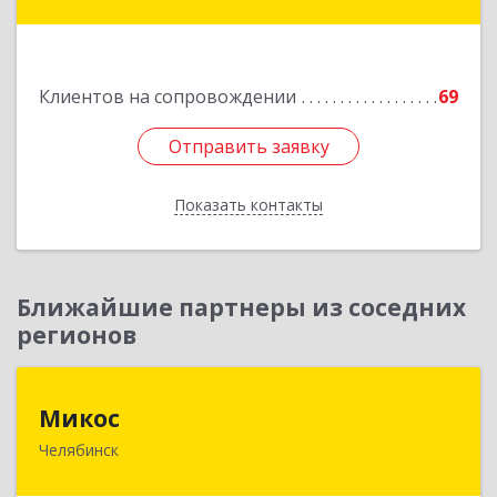
область, г. Житикара, 6 мкр., дом 10, кв. 2
Подробнее
Клиентов на сопровождении
69
Отправить заявку
Отправить заявку
Показать контакты
Назад
Ближайшие партнеры из соседних
регионов
Микос
Микос
Челябинск
454126, Челябинская обл, Челябинск г,
Энтузиастов ул, дом № 28, корпус А, этаж 1