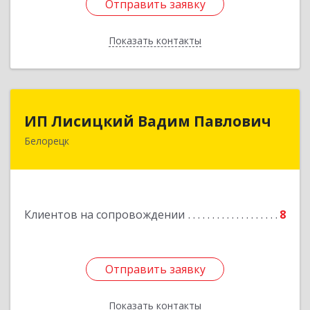
Отправить заявку
Отправить заявку
Показать контакты
Назад
ИП Лисицкий Вадим Павлович
ИП Лисицкий Вадим Павлович
Белорецк
453501, Башкортостан Респ, Белорецк г,
Кооперативная ул, дом № 4, корпус А, кв.32
Подробнее
Клиентов на сопровождении
8
Отправить заявку
Отправить заявку
Показать контакты
Назад