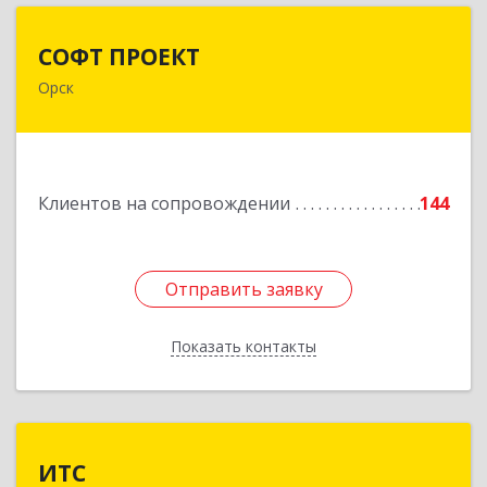
СОФТ ПРОЕКТ
СОФТ ПРОЕКТ
Орск
462430, Оренбургская обл, Орск г,
Добровольского ул, дом № 23, кв.11
Подробнее
Клиентов на сопровождении
144
Отправить заявку
Отправить заявку
Показать контакты
Назад
ИТС
ИТС