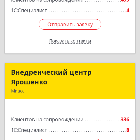
1С:Специалист
4
Отправить заявку
Отправить заявку
Показать контакты
Назад
Внедренческий центр
Внедренческий центр
Ярошенко
Ярошенко
Миасс
456300, Челябинская обл, Миасс г, Романенко
ул, дом № 97
Клиентов на сопровождении
336
Подробнее
1С:Специалист
8