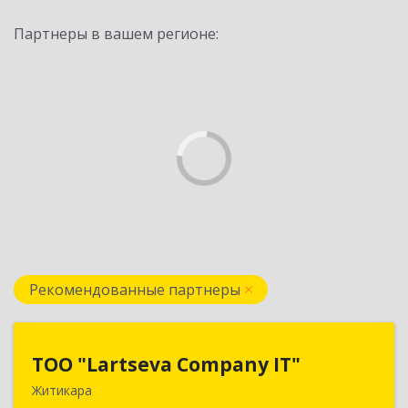
Партнеры в вашем регионе:
Рекомендованные партнеры
ТОО "Lartseva Company IT"
ТОО "Lartseva Company IT"
Житикара
110700, Республика Казахстан, Костанайская