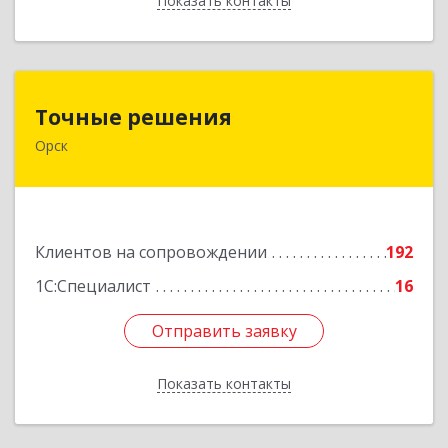
Показать контакты
Назад
Точные решения
Точные решения
Орск
462403, Оренбургская обл, Орск г,
Краматорская ул, дом № 2Б, пом.3, этаж 1, офис
2
Подробнее
Клиентов на сопровождении
192
1С:Специалист
16
Отправить заявку
Отправить заявку
Показать контакты
Назад